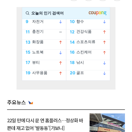
주요뉴스
22일 만에 다시 문 연 홈플러스…정상화 바
쁜데 재고 없어 ‘발동동’[가보니]