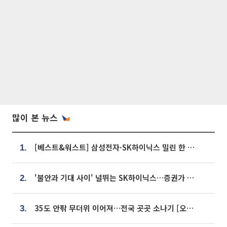
많이 본 뉴스
[베스트&워스트] 삼성전자·SK하이닉스 밀린 한 주…상상인증권은 85% 급등
1.
'불안과 기대 사이' 널뛰는 SK하이닉스…증권가 "HBM4·LTA 기반 펀터멘털 견고"
2.
35도 안팎 무더위 이어져…전국 곳곳 소나기 [오늘 날씨]
3.