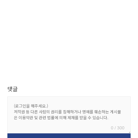
댓글
0 / 300