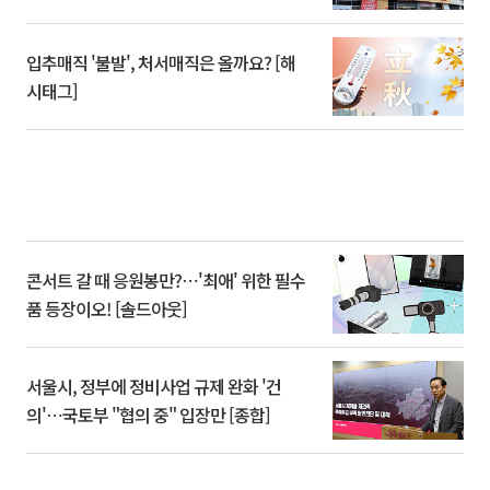
입추매직 '불발', 처서매직은 올까요? [해
시태그]
콘서트 갈 때 응원봉만?⋯'최애' 위한 필수
품 등장이오! [솔드아웃]
서울시, 정부에 정비사업 규제 완화 '건
의'⋯국토부 "협의 중" 입장만 [종합]