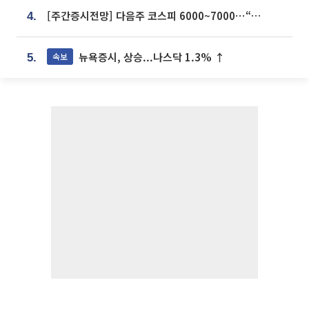
[주간증시전망] 다음주 코스피 6000~7000⋯“外人 수급은 정책이 변수”
4.
뉴욕증시, 상승...나스닥 1.3% ↑
속보
5.