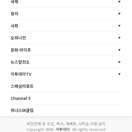
국제
정치
사회
오피니언
문화·라이프
뉴스발전소
이투데이TV
스페셜리포트
Channel 5
위너스IR클럽
무단전재 및 수집, 복사, 재배포, AI학습 이용 금지
Copyright 2006.
이투데이
. All rights reserved