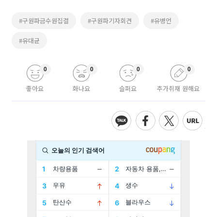
#구원파금수원집결
#구원파기자회견
#유병언
#유대균
0
0
0
0
좋아요
화나요
슬퍼요
추가취재 원해요