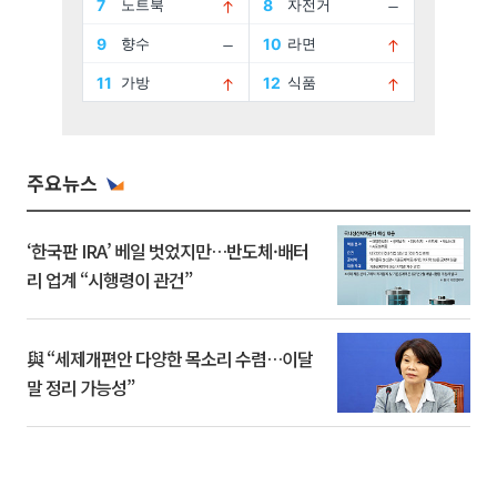
주요뉴스
‘한국판 IRA’ 베일 벗었지만…반도체·배터
리 업계 “시행령이 관건”
與 “세제개편안 다양한 목소리 수렴…이달
말 정리 가능성”