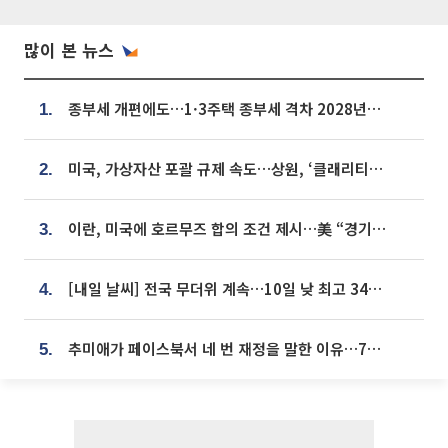
많이 본 뉴스
종부세 개편에도…1·3주택 종부세 격차 2028년부터 확대
1.
미국, 가상자산 포괄 규제 속도…상원, ‘클래리티법’ 9월 절차투표 추진
2.
이란, 미국에 호르무즈 합의 조건 제시…美 “경기 아직 안 끝나” [종합]
3.
[내일 날씨] 전국 무더위 계속…10일 낮 최고 34도 육박
4.
추미애가 페이스북서 네 번 재정을 말한 이유…7700억 추경 열쇠는 도의회에
5.