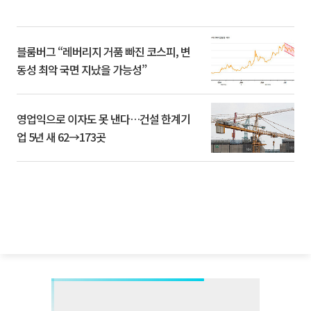
블룸버그 “레버리지 거품 빠진 코스피, 변
동성 최악 국면 지났을 가능성”
영업익으로 이자도 못 낸다…건설 한계기
업 5년 새 62→173곳