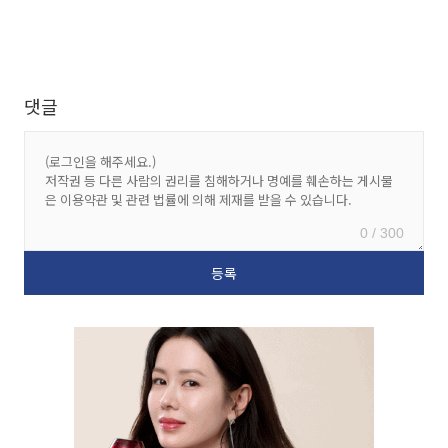
댓글
0 / 300