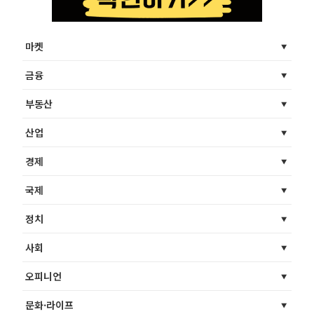
마켓
금융
부동산
산업
경제
국제
정치
사회
오피니언
문화·라이프