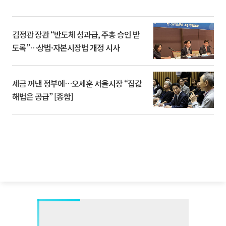
김정관 장관 “반도체 성과급, 주총 승인 받
도록”…상법·자본시장법 개정 시사
세금 꺼낸 정부에…오세훈 서울시장 “집값
해법은 공급” [종합]