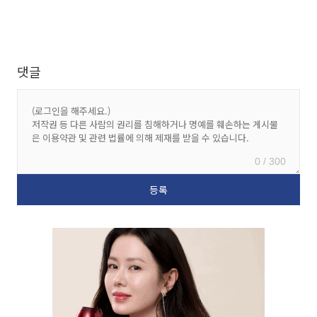
댓글
0 / 300