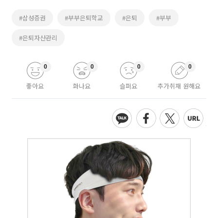
#삼성증권
#부부은퇴학교
#은퇴
#부부
#은퇴자산관리
0
0
0
0
좋아요
화나요
슬퍼요
추가취재 원해요