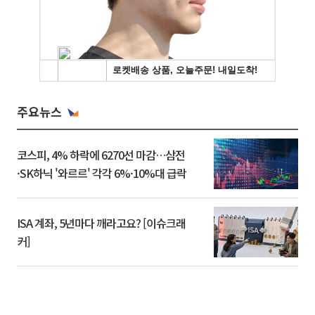
주요뉴스
코스피, 4% 하락에 6270선 마감…삼전
·SK하닉 '와르르' 각각 6%·10%대 급락
ISA 계좌, 5년마다 깨라고요? [이슈크래
커]