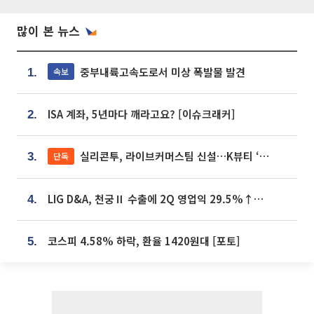
많이 본 뉴스
중부내륙고속도로서 미상 폭발물 발견
속보
1.
ISA 계좌, 5년마다 깨라고요? [이슈크래커]
2.
실리콘투, 라이브커머스팀 신설…K뷰티 ‘글로벌 판매망’ 확대[K뷰티 라방戰]
단독
3.
LIG D&A, 천궁Ⅱ 수출에 2Q 영업익 29.5%↑…수주잔고 24.6조 [종합]
4.
코스피 4.58% 하락, 환율 1420원대 [포토]
5.