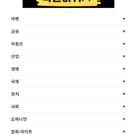
마켓
금융
부동산
산업
경제
국제
정치
사회
오피니언
문화·라이프