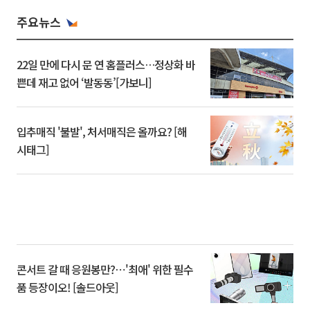
주요뉴스
22일 만에 다시 문 연 홈플러스…정상화 바
쁜데 재고 없어 ‘발동동’[가보니]
입추매직 '불발', 처서매직은 올까요? [해
시태그]
콘서트 갈 때 응원봉만?⋯'최애' 위한 필수
품 등장이오! [솔드아웃]