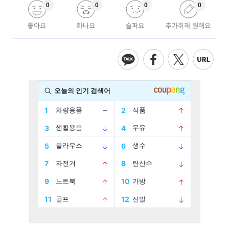
0
0
0
0
좋아요
화나요
슬퍼요
추가취재 원해요