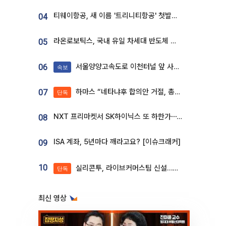
티웨이항공, 새 이름 '트리니티항공' 첫발…SSC 전략 본격화
04
라온로보틱스, 국내 유일 차세대 반도체 공정 로봇 개발 ‘고객사 테스트 진행’
05
서울양양고속도로 이천터널 앞 사고 발생
06
속보
하마스 “네타냐후 합의안 거절, 총선 앞두고 시간 끌기”
07
단독
NXT 프리마켓서 SK하이닉스 또 하한가⋯‘11주 거래’에 시초가 왜곡
08
ISA 계좌, 5년마다 깨라고요? [이슈크래커]
09
10
실리콘투, 라이브커머스팀 신설…K뷰티 ‘글로벌 판매망’ 확대[K뷰티 라방戰]
단독
최신 영상