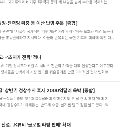
정부가 고가주택과 비거주 1주택자 등의 세 부담을 높여 수요를 억제하는 카
키울 것이라며 세금이 아닌 공급이 근본적인 처방이라고 전면 반박했다.
방·전력망 확충 등 예산 반영 주문 [종합]
과 관련해 "사실상 국가적인 기후 재난"이라며 취약계층 보호와 야외 노동자
정력을 총동원하라고 지시했다. 아울러 반복되는 극한 기후에 대비해 폭염 대응
영하는 방안도 검토하라고 주문했다. 이 대통령은 이날 폭염·가뭄 대
예고⋯‘초저가 전략’ 접나
 AI 기업 딥시크가 6일 AI 서비스 전반의 가격을 대폭 인상한다고 예고했다.
 경쟁사들을 압박하며 시장 판도를 뒤흔들어온 만큼 이례적인 전략 변화로 평
 이날 공지를 통해 구체적인 인상 폭은 공개하지 않았지만 상당한 수
' 상반기 경상수지 흑자 2000억달러 육박 [종합]
급'⋯상품수출도 첫 1000억달러대 여행수지도 두 달 연속 흑자 '역대 2
국내 경상수지가 유례없는 '반도체 수출' 날개를 달고 훨훨 날고 있다. 역대
경상수지 뿐 아니라 상반기 경상수지 흑자도 2000억달러에 근접하며 사상 최
신설…K뷰티 ‘글로벌 라방 판매’ 확대