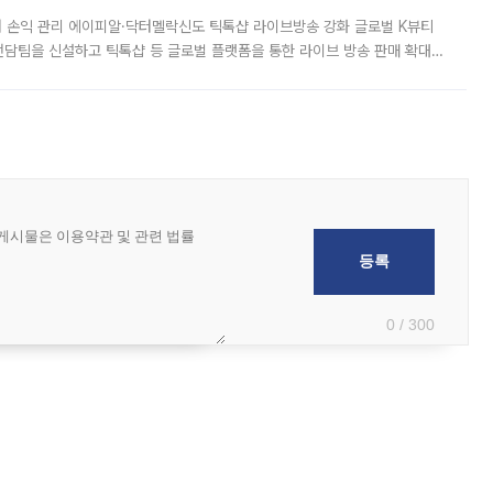
터 손익 관리 에이피알·닥터멜락신도 틱톡샵 라이브방송 강화 글로벌 K뷰티
담팀을 신설하고 틱톡샵 등 글로벌 플랫폼을 통한 라이브 방송 판매 확대에
급하는 데서 한발 더 나아가 방송 기획과 상품 구성, 출연자 섭외, 손익
0 / 300