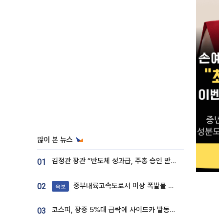
많이 본 뉴스
김정관 장관 “반도체 성과급, 주총 승인 받도록”…상법·자본시장법 개정 시사
01
중부내륙고속도로서 미상 폭발물 발견
02
속보
코스피, 장중 5%대 급락에 사이드카 발동…삼성·SK 동반 폭락
03