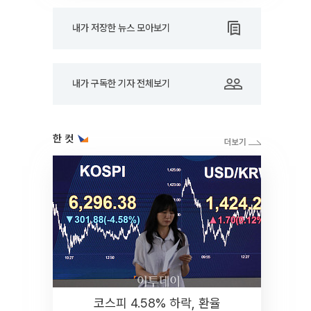
내가 저장한 뉴스 모아보기
내가 구독한 기자 전체보기
한 컷
코스피 4.58% 하락, 환율