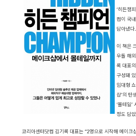
‘히든챔피
컴이 국내
담아냈다.
이 책은 
우돌 해외
록 대표의
구성돼 있
임대형 쇼
샵’의 탄
‘몰테일’
정도 담았
코리아센터닷컴 김기록 대표는 “2명으로 시작해 메이크샵,