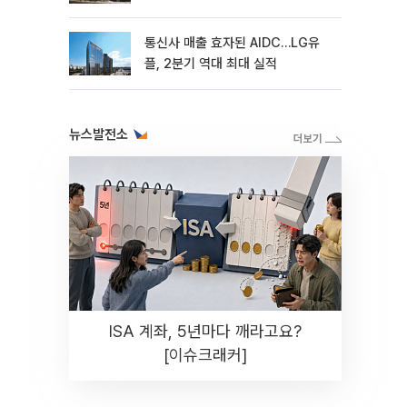
통신사 매출 효자된 AIDC…LG유
플, 2분기 역대 최대 실적
뉴스발전소
ISA 계좌, 5년마다 깨라고요?
[이슈크래커]