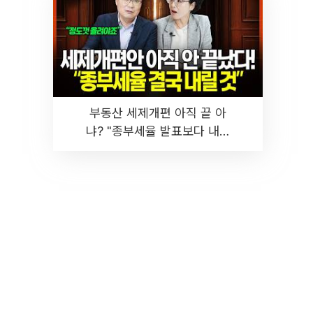
부동산 세제개편 아직 끝 아
냐? "종부세율 발표보다 내릴
것" 장기거주·양도세 전망 I 집
땅지성 I 김인만, 진미윤