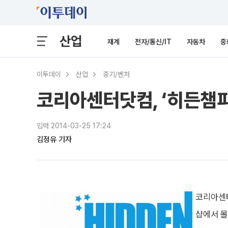
산업
재계
전자/통신/IT
자동차
중
이투데이
산업
중기/벤처
코리아센터닷컴, ‘히든챔피
입력 2014-03-25 17:24
김정유 기자
코리아센터
샵에서 몰