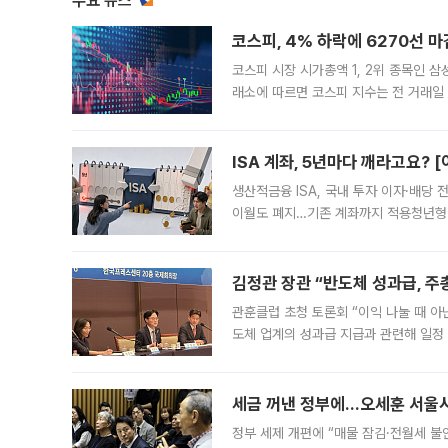
주요 뉴스
코스피, 4% 하락에 6270선 마
코스피 시장 시가총액 1, 2위 종목인 
래소에 따르면 코스피 지수는 전 거래일 대
1.81% 내린 6478.75에 출발한 코
다. 이날 오전
ISA 계좌, 5년마다 깨라고요? 
생산적금융 ISA, 국내 투자 이자·배당
이월도 폐지…기존 계좌까지 적용청년형 
는 5년마다 계좌를 해지하라는 건가요?”
편을
김정관 장관 “반도체 성과급, 
관훈클럽 초청 토론회 “이익 나눌 때 아
도체 업계의 성과급 지급과 관련해 일정
최근 상법·자본시장법 개정으로 기업 지
세금 꺼낸 정부에…오세훈 서울시장
정부 세제 개편에 “매물 잠김·전월세 불