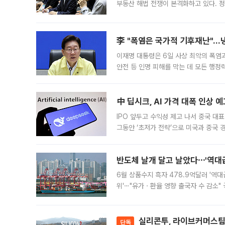
부동산 해법 전쟁이 본격화하고 있다. 
드를 꺼내자 서울시는 전·월세 부담만 
李 "폭염은 국가적 기후재난"…냉
이재명 대통령은 6일 사상 최악의 폭염
안전 등 인명 피해를 막는 데 모든 행
인프라 확충 계획을 내년도 예산안에 반
中 딥시크, AI 가격 대폭 인상 
IPO 앞두고 수익성 제고 나서 중국 대표
그동안 ‘초저가 전략’으로 미국과 중국
가된다. 블룸버그통신에 따르면 딥시크는
반도체 날개 달고 날았다⋯'역대급
6월 상품수지 흑자 478.9억달러 '역대
위'⋯"유가ㆍ환율 영향 출국자 수 감소" 
급 수출 호조가 매달 이어지면서 6월 
대 기
실리콘투, 라이브커머스팀 
단독