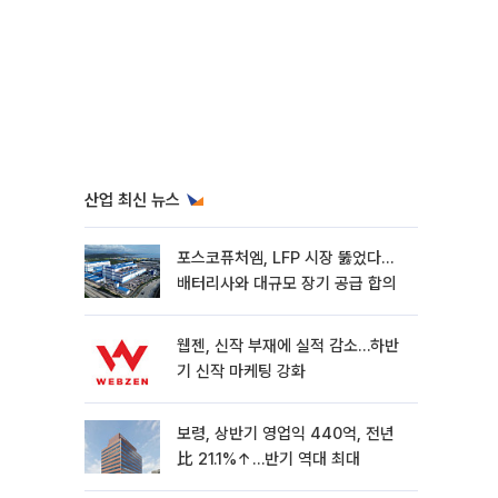
산업 최신 뉴스
포스코퓨처엠, LFP 시장 뚫었다…
배터리사와 대규모 장기 공급 합의
웹젠, 신작 부재에 실적 감소…하반
기 신작 마케팅 강화
보령, 상반기 영업익 440억, 전년
比 21.1%↑…반기 역대 최대