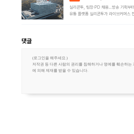
실리콘투, 팀장·PD 채용…방송 기획부
유통 플랫폼 실리콘투가 라이브커머스 전
나섰다. 국내 화장품을 해외 유통망에 공
댓글