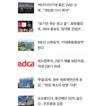
'바다이야기'에 묶인 20년 규
제…"게임법 다시 짜야"
“보기만 하는 광고 끝“…화장품업
계, SNS 홍보도 ‘참여형 콘텐츠’로
변모[K뷰티 라방戰]
9호선 신목동역, ‘이대목동병원역’
된다
레드캡투어, 2분기 매출 982억원…
역대 2분기 최대
中企업계, 정부 세제개편안에 공
감…“현장 목소리 반영 기대”
코오롱인더, 중간배당 50% 높인
다…주주환원 강화