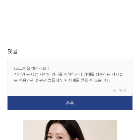
댓글
0 / 300