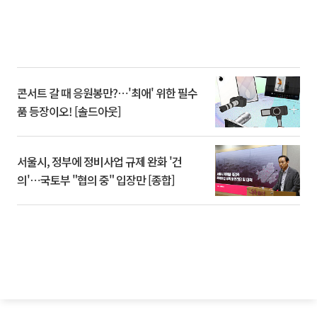
콘서트 갈 때 응원봉만?⋯'최애' 위한 필수
품 등장이오! [솔드아웃]
서울시, 정부에 정비사업 규제 완화 '건
의'⋯국토부 "협의 중" 입장만 [종합]