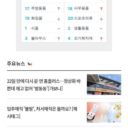
주요뉴스
22일 만에 다시 문 연 홈플러스…정상화 바
쁜데 재고 없어 ‘발동동’[가보니]
입추매직 '불발', 처서매직은 올까요? [해
시태그]