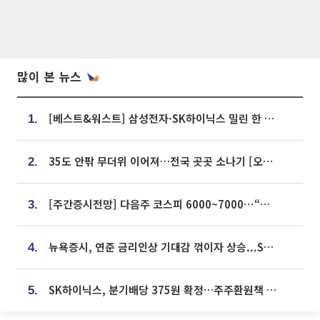
많이 본 뉴스
[베스트&워스트] 삼성전자·SK하이닉스 밀린 한 주…상상인증권은 85% 급등
1.
35도 안팎 무더위 이어져…전국 곳곳 소나기 [오늘 날씨]
2.
[주간증시전망] 다음주 코스피 6000~7000⋯“外人 수급은 정책이 변수”
3.
뉴욕증시, 연준 금리인상 기대감 꺾이자 상승...S&P500 사상 최고치 [종합]
4.
SK하이닉스, 분기배당 375원 확정…주주환원책 9월로 앞당겨 발표
5.