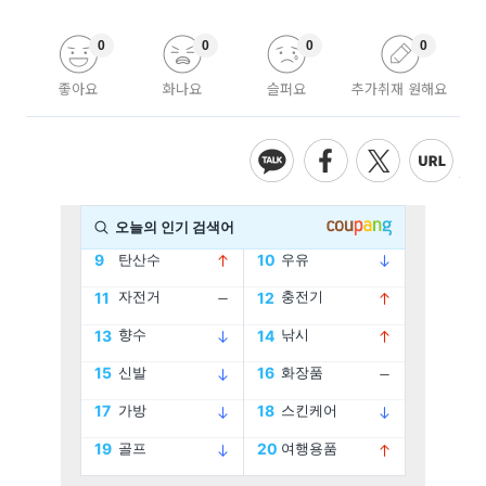
0
0
0
0
좋아요
화나요
슬퍼요
추가취재 원해요