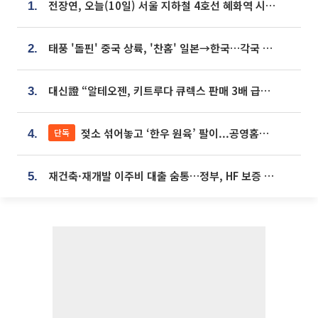
전장연, 오늘(10일) 서울 지하철 4호선 혜화역 시위…1호선 용산역 무정차
1.
태풍 '돌핀' 중국 상륙, '찬홈' 일본→한국…각국 기상청 예상 경로는?
2.
대신證 “알테오젠, 키트루다 큐렉스 판매 3배 급증…목표가 41만원 상향”
3.
젖소 섞어놓고 ‘한우 원육’ 팔이...공영홈쇼핑 표기·검증 구멍
단독
4.
재건축·재개발 이주비 대출 숨통…정부, HF 보증 신설 추진
5.