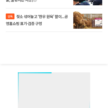
젖소 섞어놓고 ‘한우 원육’ 팔이...공
단독
영홈쇼핑 표기·검증 구멍