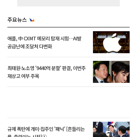
주요뉴스
애플, 中 CXMT 메모리 탑재 시험…AI발
공급난에 조달처 다변화
최태원·노소영 '9440억 분할' 판결, 이번주
재상고 여부 주목
규제 폭탄에 개미·집주인 '패닉' [흔들리는
룰, 출렁이는 시장]①