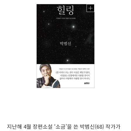
지난해 4월 장편소설 ‘소금’을 쓴 박범신(68) 작가가