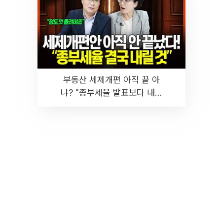
부동산 세제개편 아직 끝 아
냐? "종부세율 발표보다 내릴
것" 장기거주·양도세 전망 I 집
땅지성 I 김인만, 진미윤