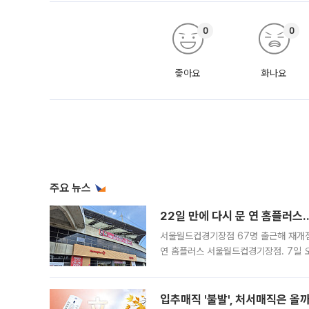
0
0
좋아요
화나요
주요 뉴스
22일 만에 다시 문 연 홈플러스
서울월드컵경기장점 67명 출근해 재개점 
연 홈플러스 서울월드컵경기장점. 7일 
우유, 과일 같은 신선식품이 차근차근 자
입추매직 '불발', 처서매직은 올