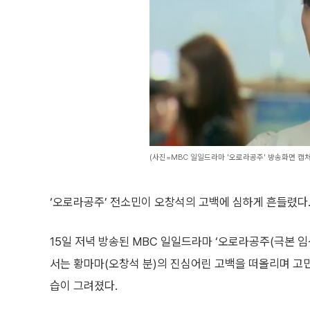
(사진=MBC 일일드라마 '오로라공주' 방송화면 캡처
‘오로라공주’ 전소민이 오창석의 고백에 심하게 흔들렸다
15일 저녁 방송된 MBC 일일드라마 ‘오로라공주(극본 임
서는 황마마(오창석 분)의 진심어린 고백을 떠올리며 고민
습이 그려졌다.