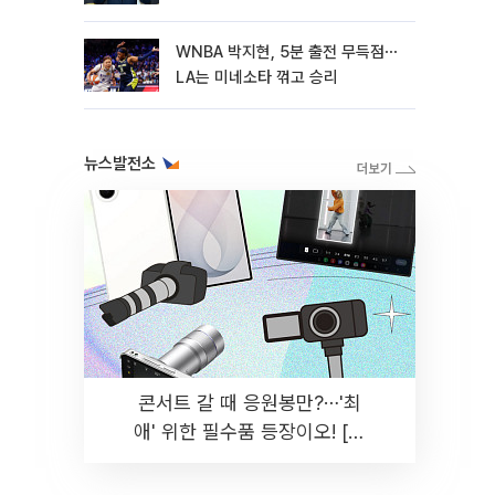
WNBA 박지현, 5분 출전 무득점⋯
LA는 미네소타 꺾고 승리
뉴스발전소
콘서트 갈 때 응원봉만?⋯'최
애' 위한 필수품 등장이오! [솔
드아웃]