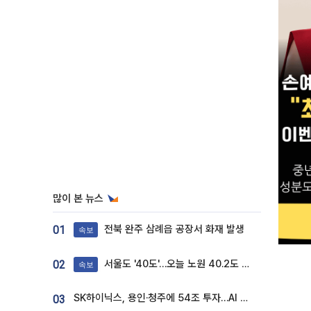
많이 본 뉴스
전북 완주 삼례읍 공장서 화재 발생
01
속보
서울도 '40도'…오늘 노원 40.2도 기록
02
속보
SK하이닉스, 용인·청주에 54조 투자…AI 메모리 생산기지 키운다
03