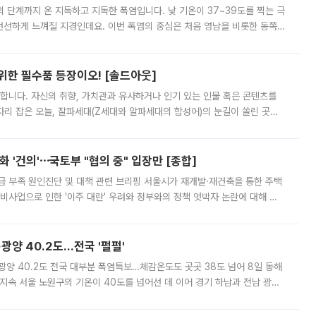
’의 단계까지 온 지독하고 지독한 폭염입니다. 낮 기온이 37~39도를 찍는 극
 선선하게 느껴질 지경인데요. 이번 폭염의 중심은 처음 영남을 비롯한 동쪽
 북서풍이 산맥을 넘어 영남 쪽으로 내려오면서 뜨겁고 건조해졌는데요.
 위한 필수품 등장이오! [솔드아웃]
합니다. 자신의 취향, 가치관과 유사하거나 인기 있는 인물 혹은 콘텐츠를
'가 자리 잡은 오늘, 잘파세대(Z세대와 알파세대의 합성어)의 눈길이 쏠린 곳은
리는 공연장. 응원봉만큼이나 눈에 띄는 게 있습니다. 공연이 시작되기
 '건의'⋯국토부 "협의 중" 입장만 [종합]
급 부족 원인진단 및 대책 관련 브리핑 서울시가 재개발·재건축을 통한 주택
비사업으로 인한 '이주 대란' 우려와 정부와의 정책 엇박자 논란에 대해 정
실장은 2031년까지 31만 가구 착공 목표에 차질이 없다는 입장이나,
·광양 40.2도…전국 '펄펄'
·광양 40.2도 전국 대부분 폭염특보…체감온도도 곳곳 38도 넘어 8일 동해
지속 서울 노원구의 기온이 40도를 넘어선 데 이어 경기 하남과 전남 광양
. 전국 대부분 지역에 폭염특보가 내려진 가운데 곳곳에서 39~40도 안팎