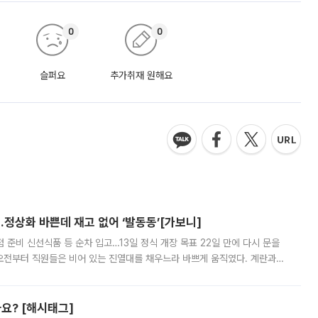
0
0
슬퍼요
추가취재 원해요
…정상화 바쁜데 재고 없어 ‘발동동’[가보니]
준비 신선식품 등 순차 입고…13일 정식 개장 목표 22일 만에 다시 문을
오전부터 직원들은 비어 있는 진열대를 채우느라 바쁘게 움직였다. 계란과
리를 잡기 시작했지만, 매장 곳곳엔 여전히 텅 빈 매대가 먼저 눈에 들어왔
까요? [해시태그]