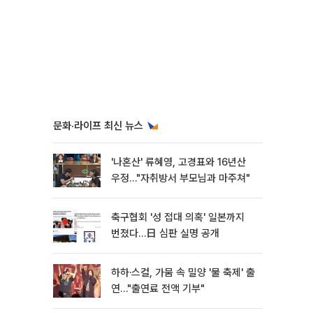
문화·라이프 최신 뉴스
'나혼산' 류혜영, 고경표와 16년산
우정…"자취방서 부모님과 마주쳐"
축구협회 '성 접대 의혹' 일본까지
번졌다…日 심판 실명 공개
하하·스컬, 가뭄 속 밀양 '물 축제' 출
연…"출연료 전액 기부"