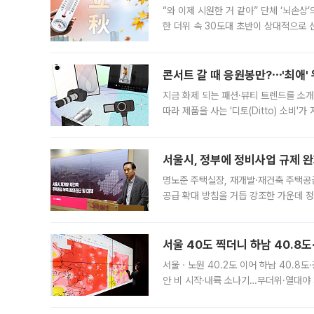
“와 이제 시원한 거 같아” 단체 ‘뇌손상
한 더위 속 30도대 초반이 상대적으로
지역에 있었습니다. 7월 말에는 서풍과
콘서트 갈 때 응원봉만?⋯'최애'
지금 화제 되는 패션·뷰티 트렌드를 소개
따라 제품을 사는 '디토(Ditto) 소비
어디일까요? 아이돌 콘서트 시작을 기다
서울시, 정부에 정비사업 규제 완화
명노준 주택실장, 재개발·재건축 주택공
공급 확대 방침을 거듭 강조한 가운데 정
면 반박하고 나섰다. 명노준 서울시 주택
서울 40도 찍더니 하남 40.8도
서울ㆍ노원 40.2도 이어 하남 40.8도
안 비 시작·내륙 소나기…무더위·열대야 
에서도 40도를 웃도는 기온이 관측됐다
의 극심한