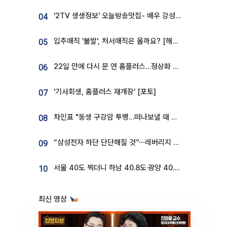
'2TV 생생정보' 오늘방송맛집- 배우 강성진 단골! 쌀국수ㆍ푸팟퐁 커리 맛집 '블○○○'
04
입추매직 '불발', 처서매직은 올까요? [해시태그]
05
22일 만에 다시 문 연 홈플러스…정상화 바쁜데 재고 없어 ‘발동동’[가보니]
06
'기사회생, 홈플러스 재개장' [포토]
07
차인표 "동생 구강암 투병…떠나보낼 때 가장 힘들었다”
08
“삼성전자 하단 단단해질 것”⋯레버리지 규제에 쏠림 완화 [찐코노미]
09
서울 40도 찍더니 하남 40.8도·광양 40.2도…전국 '펄펄'
10
최신 영상