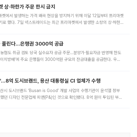
켓 상·하한가 주문 한시 금지
마켓에서 발생하는 가격 왜곡 현상을 방지하기 위해 이달 12일부터 프리마켓
기로 했다. 7일 넥스트레이드는 최근 프리마켓에서 발생한 소량의 상·하한
, 주문 오류로 인한 가격 급등락을 최소화하기 위한 비상 대응방안을 발표
 풀린다…은행권 3000억 공급
리·농협도 취급 검토 당국 실수요자 공급 주문…분양가·필요자금 반영해 한도
에이치방배’에 주요 은행들이 3000억원 규모의 잔금대출을 공급한다. 우리
하고 있어 향후 공급 규모가 늘어날 전망이다. 7일 금융권에 따르면 KB국
od'…8억 도시브랜드, 용산 대통령실 CI 업체가 수행
시 도시브랜드 ‘Busan is Good’ 개발 사업의 수행기관이 윤석열 정부
여했던 디자인 전문업체 피앤(P&)인 것으로 확인됐다. 8억 원이 투입된 부산
 부족과 디자인 정체성 논란에 휩싸였던 만큼, 사업 선정 과정과 결과물에