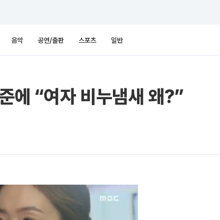
음악
공연/출판
스포츠
일반
준에 “여자 비누냄새 왜?”