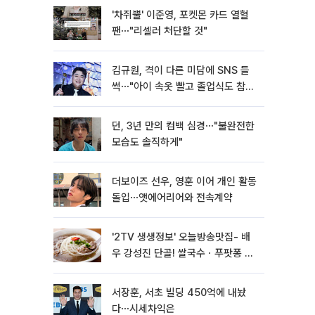
'차쥐뿔' 이준영, 포켓몬 카드 열혈
팬⋯"리셀러 처단할 것"
김규원, 격이 다른 미담에 SNS 들
썩⋯"아이 속옷 빨고 졸업식도 참
석"
던, 3년 만의 컴백 심경⋯"불완전한
모습도 솔직하게"
더보이즈 선우, 영훈 이어 개인 활동
돌입⋯앳에어리어와 전속계약
'2TV 생생정보' 오늘방송맛집- 배
우 강성진 단골! 쌀국수ㆍ푸팟퐁 커
리 맛집 '블○○○'
서장훈, 서초 빌딩 450억에 내놨
다⋯시세차익은