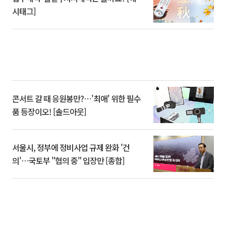
시태그]
콘서트 갈 때 응원봉만?⋯'최애' 위한 필수
품 등장이오! [솔드아웃]
서울시, 정부에 정비사업 규제 완화 '건
의'⋯국토부 "협의 중" 입장만 [종합]