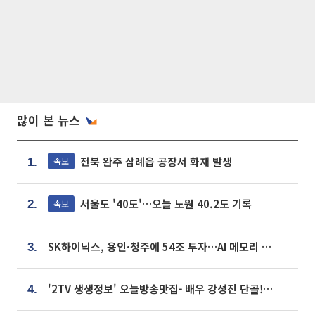
많이 본 뉴스
전북 완주 삼례읍 공장서 화재 발생
속보
1.
서울도 '40도'…오늘 노원 40.2도 기록
속보
2.
SK하이닉스, 용인·청주에 54조 투자…AI 메모리 생산기지 키운다
3.
'2TV 생생정보' 오늘방송맛집- 배우 강성진 단골! 쌀국수ㆍ푸팟퐁 커리 맛집 '블○○○'
4.