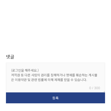
댓글
0 / 300