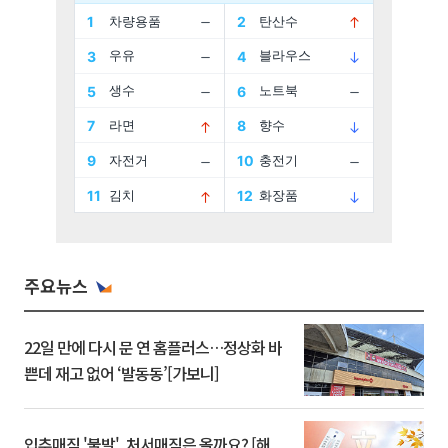
주요뉴스
22일 만에 다시 문 연 홈플러스…정상화 바
쁜데 재고 없어 ‘발동동’[가보니]
입추매직 '불발', 처서매직은 올까요? [해