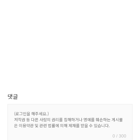
댓글
0 / 300