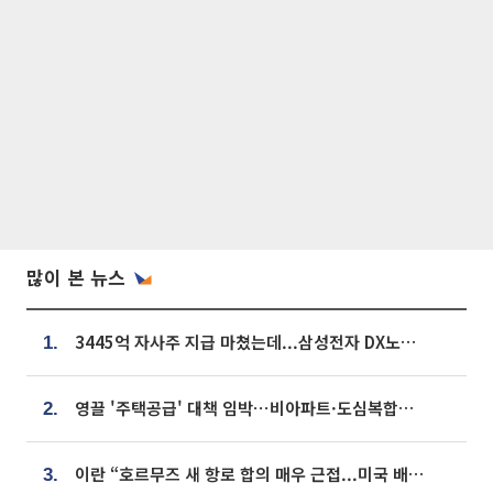
많이 본 뉴스
3445억 자사주 지급 마쳤는데...삼성전자 DX노조, 뒤늦은 '떼쓰기 집회'
1.
영끌 '주택공급' 대책 임박⋯비아파트·도심복합까지 총동원
2.
이란 “호르무즈 새 항로 합의 매우 근접...미국 배상 먼저”
3.