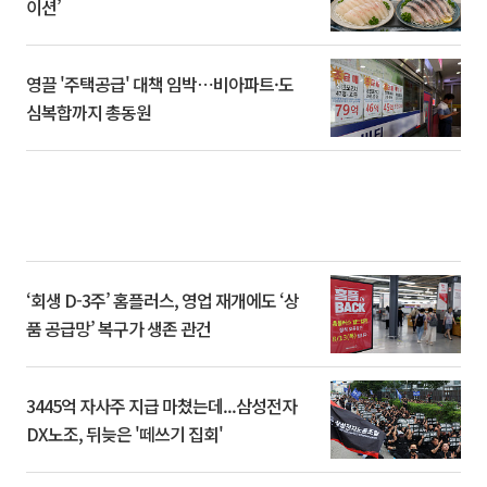
이션’
영끌 '주택공급' 대책 임박⋯비아파트·도
심복합까지 총동원
‘회생 D-3주’ 홈플러스, 영업 재개에도 ‘상
품 공급망’ 복구가 생존 관건
3445억 자사주 지급 마쳤는데...삼성전자
DX노조, 뒤늦은 '떼쓰기 집회'