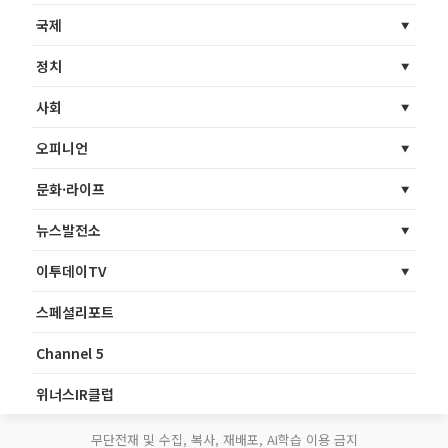
국제
정치
사회
오피니언
문화·라이프
뉴스발전소
이투데이TV
스페셜리포트
Channel 5
위너스IR클럽
무단전재 및 수집, 복사, 재배포, AI학습 이용 금지