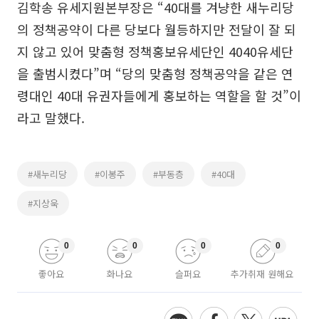
김학송 유세지원본부장은 “40대를 겨냥한 새누리당
의 정책공약이 다른 당보다 월등하지만 전달이 잘 되
지 않고 있어 맞춤형 정책홍보유세단인 4040유세단
을 출범시켰다”며 “당의 맞춤형 정책공약을 같은 연
령대인 40대 유권자들에게 홍보하는 역할을 할 것”이
라고 말했다.
#새누리당
#이봉주
#부동층
#40대
#지상욱
0
0
0
0
좋아요
화나요
슬퍼요
추가취재 원해요