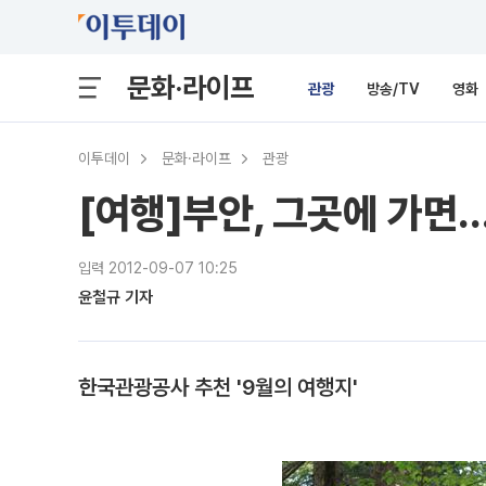
문화·라이프
관광
방송/TV
영화
이투데이
문화·라이프
관광
[여행]부안, 그곳에 가
입력 2012-09-07 10:25
윤철규 기자
한국관광공사 추천 '9월의 여행지'