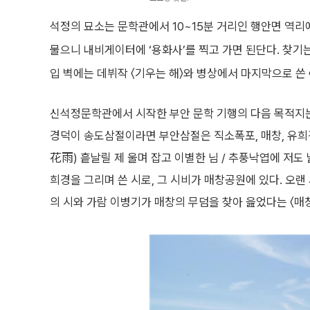
석정의 묘소는 문학관에서 10~15분 거리인 행안면 역리
물으니 내비게이터에 ‘용화사’를 찍고 가면 된단다. 찾기
입 벽에는 데뷔작 〈기우는 해〉와 병상에서 마지막으로 쓴 
신석정문학관에서 시작한 부안 문학 기행의 다음 목적지는 
경덕이 송도삼절이라면 부안삼절은 직소폭포, 매창, 유희경
花雨) 흩날릴 제 울며 잡고 이별한 님 / 추풍낙엽에 저도
희경을 그리며 쓴 시로, 그 시비가 매창공원에 있다. 오랜
의 시와 가람 이병기가 매창의 무덤을 찾아 읊었다는 〈매창