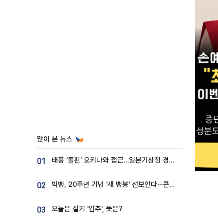
많이 본 뉴스
태풍 '돌핀' 오키나와 접근…일본기상청 경로 업데이트
01
빅뱅, 20주년 기념 '새 뱅봉' 선보인다⋯콘서트 앞두고 팝업 개최
02
오늘은 절기 '입추', 뜻은?
03