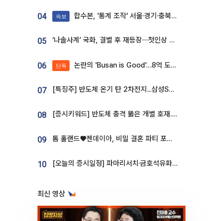
합수본, '통계 조작' 서울·경기·충북 선관위 등 추가 압수수색
04
속보
‘나솔사계’ 국화, 결별 후 재등장⋯첫인상 투표 휩쓸고 ‘인기녀’ 등극
05
논란의 'Busan is Good'…8억 도시브랜드, 용산 대통령실 CI 업체가 수행
06
단독
[특징주] 반도체 온기 탄 2차전지...삼성SDI, 장 초반 7% 넘게 껑충
07
[증시키워드] 반도체 충격 뚫은 개별 호재...포스코퓨처엠·에코프로·한화솔루션 '눈길'
08
톰 홀랜드♥젠데이아, 비밀 결혼 파티 포착⋯호텔 대관비만 9억
09
[오늘의 증시일정] 파마리서치·금호석유화학·코오롱인더·상상인증권 등
10
최신 영상