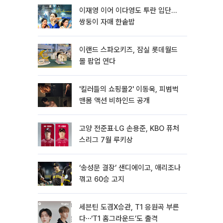
이재영 이어 이다영도 투란 입단…
쌍둥이 자매 한솥밥
이랜드 스파오키즈, 잠실 롯데월드
몰 팝업 연다
'킬러들의 쇼핑몰2' 이동욱, 피범벅
맨몸 액션 비하인드 공개
고양 전준표·LG 손용준, KBO 퓨처
스리그 7월 루키상
‘송성문 결장’ 샌디에이고, 애리조나
꺾고 60승 고지
세븐틴 도겸X승관, T1 응원곡 부른
다⋯‘T1 홈그라운드’도 출격