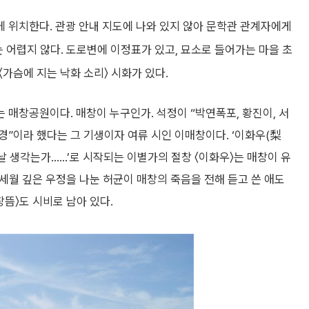
에 위치한다. 관광 안내 지도에 나와 있지 않아 문학관 관계자에게
는 어렵지 않다. 도로변에 이정표가 있고, 묘소로 들어가는 마을 초
〈가슴에 지는 낙화 소리〉 시화가 있다.
매창공원이다. 매창이 누구인가. 석정이 “박연폭포, 황진이, 서
”이라 했다는 그 기생이자 여류 시인 이매창이다. ‘이화우(梨
 날 생각는가……’로 시작되는 이별가의 절창 〈이화우〉는 매창이 유
 세월 깊은 우정을 나눈 허균이 매창의 죽음을 전해 듣고 쓴 애도
뜸〉도 시비로 남아 있다.