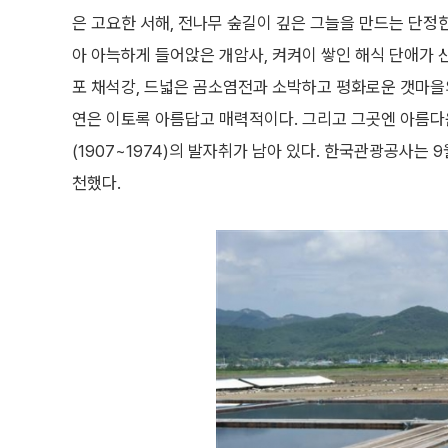
은 고요한 서해, 전나무 숲길이 깊은 그늘을 만드는 단정
아 아늑하게 들어앉은 개암사, 켜켜이 쌓인 해식 단애가
포 채석강, 드넓은 곰소염전과 소박하고 평화로운 갯마을의
연은 이토록 아름답고 매력적이다. 그리고 그곳엔 아름다
(1907~1974)의 발자취가 남아 있다. 한국관광공사는 
천했다.