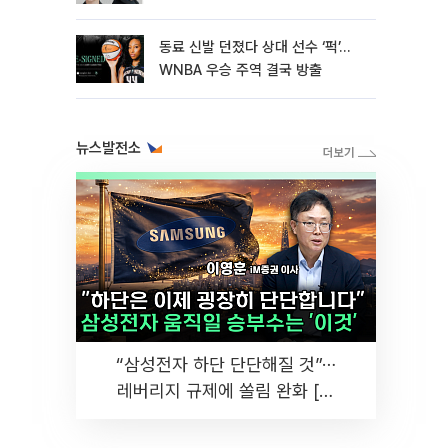
동료 신발 던졌다 상대 선수 ‘퍽’…
WNBA 우승 주역 결국 방출
뉴스발전소
“삼성전자 하단 단단해질 것”⋯
레버리지 규제에 쏠림 완화 [찐
코노미]