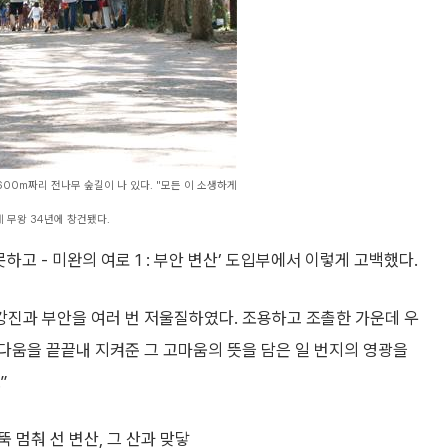
0m짜리 전나무 숲길이 나 있다. "모든 이 소생하게
 무왕 34년에 창건됐다.
하고 - 미완의 여로 1 : 부안 변산’ 도입부에서 이렇게 고백했다.
강진과 부안을 여러 번 저울질하였다. 조용하고 조촐한 가운데 우
다움을 끝끝내 지켜준 그 고마움의 뜻을 담은 일 번지의 영광을
”
 멈춰 선 변산, 그 산과 맞닿