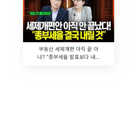
부동산 세제개편 아직 끝 아
냐? "종부세율 발표보다 내릴
것" 장기거주·양도세 전망 I 집
땅지성 I 김인만, 진미윤