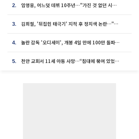
임영웅, 어느덧 데뷔 10주년⋯"가진 것 없던 시절, 내 앞엔 20명의 팬뿐"
2.
김희철, '뒤집힌 태극기' 지적 후 정치색 논란…"좌우 떠나 우리나라 국기"
3.
놀란 감독 '오디세이', 개봉 4일 만에 100만 돌파⋯'왕사남' 보다 빠르다
4.
천안 교회서 11세 아동 사망…“침대에 묶여 있었다” 진술 확보
5.