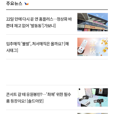
주요뉴스
22일 만에 다시 문 연 홈플러스…정상화 바
쁜데 재고 없어 ‘발동동’[가보니]
입추매직 '불발', 처서매직은 올까요? [해
시태그]
콘서트 갈 때 응원봉만?⋯'최애' 위한 필수
품 등장이오! [솔드아웃]