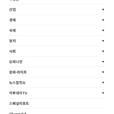
산업
경제
국제
정치
사회
오피니언
문화·라이프
뉴스발전소
이투데이TV
스페셜리포트
Channel 5