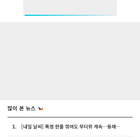
많이 본 뉴스
[내일 날씨] 폭염 한풀 꺾여도 무더위 계속⋯동해안 이틀 연속 비
1.