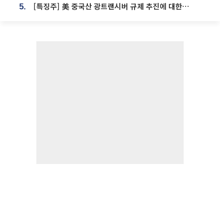
[특징주] 美 중국산 광트랜시버 규제 추진에 대한광통신 등 광통신株 강세
5.