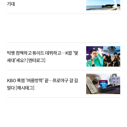
기대
빅뱅 컴백하고 튜이드 데뷔하고⋯K팝 '몇
세대'세요? [엔터로그]
KBO 폭염 '여름방학' 끝…프로야구 갈 길
멀다 [해시태그]