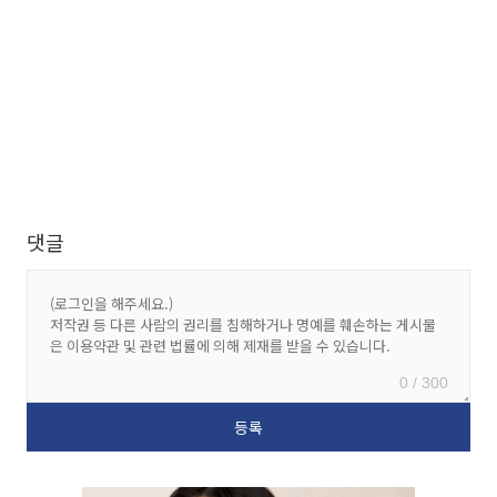
댓글
0 / 300