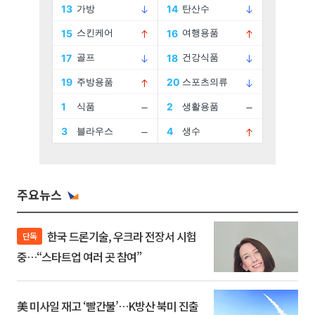
주요뉴스
한국 드론기술, 우크라 전장서 시험
단독
중…“스타트업 여러 곳 참여”
美 미사일 재고 ‘빨간불’…K방산 북미 진출