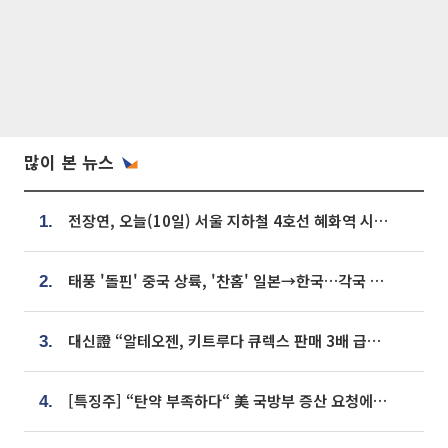
많이 본 뉴스
전장연, 오늘(10일) 서울 지하철 4호선 혜화역 시위…1호선 용산역 무정차
1.
태풍 '돌핀' 중국 상륙, '찬홈' 일본→한국…각국 기상청 예상 경로는?
2.
대신證 “알테오젠, 키트루다 큐렉스 판매 3배 급증…목표가 41만원 상향”
3.
[특징주] “탄약 부족하다“ 美 국방부 증산 요청에⋯국내 방산주 급등세
4.