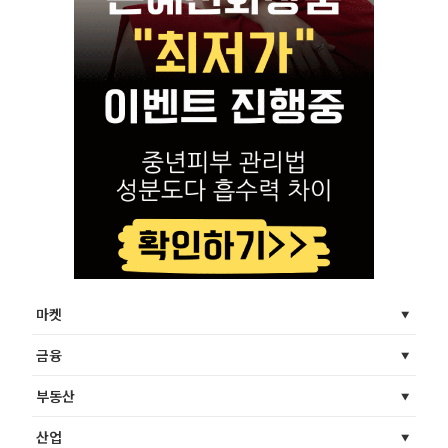
마켓
금융
부동산
산업