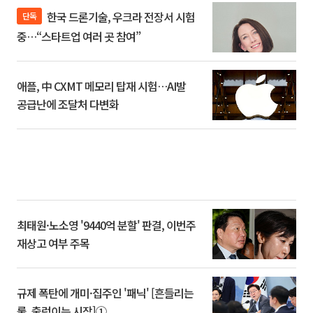
한국 드론기술, 우크라 전장서 시험
단독
중…“스타트업 여러 곳 참여”
애플, 中 CXMT 메모리 탑재 시험…AI발
공급난에 조달처 다변화
최태원·노소영 '9440억 분할' 판결, 이번주
재상고 여부 주목
규제 폭탄에 개미·집주인 '패닉' [흔들리는
룰, 출렁이는 시장]①