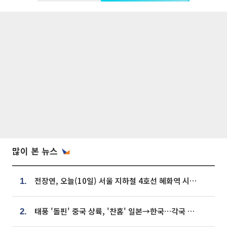
많이 본 뉴스
전장연, 오늘(10일) 서울 지하철 4호선 혜화역 시위…1호선 용산역 무정차
1.
태풍 '돌핀' 중국 상륙, '찬홈' 일본→한국…각국 기상청 예상 경로는?
2.