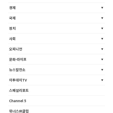
경제
국제
정치
사회
오피니언
문화·라이프
뉴스발전소
이투데이TV
스페셜리포트
Channel 5
위너스IR클럽