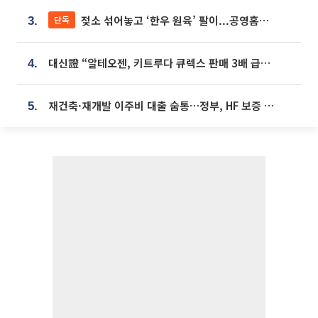
젖소 섞어놓고 ‘한우 원육’ 팔이...공영홈쇼핑 표기·검증 구멍
단독
3.
대신證 “알테오젠, 키트루다 큐렉스 판매 3배 급증…목표가 41만원 상향”
4.
재건축·재개발 이주비 대출 숨통…정부, HF 보증 신설 추진
5.