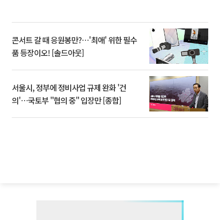
콘서트 갈 때 응원봉만?⋯'최애' 위한 필수
품 등장이오! [솔드아웃]
서울시, 정부에 정비사업 규제 완화 '건
의'⋯국토부 "협의 중" 입장만 [종합]