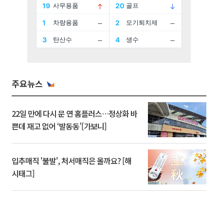
주요뉴스
22일 만에 다시 문 연 홈플러스…정상화 바
쁜데 재고 없어 ‘발동동’[가보니]
입추매직 '불발', 처서매직은 올까요? [해
시태그]