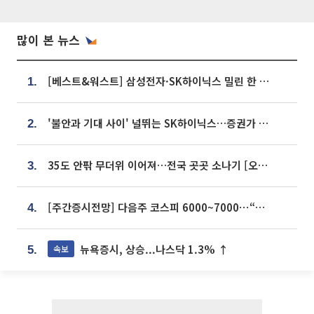
많이 본 뉴스
[베스트&워스트] 삼성전자·SK하이닉스 밀린 한 주…상상인증권은 85% 급등
1.
'불안과 기대 사이' 널뛰는 SK하이닉스…증권가 "HBM4·LTA 기반 펀터멘털 견고"
2.
35도 안팎 무더위 이어져…전국 곳곳 소나기 [오늘 날씨]
3.
[주간증시전망] 다음주 코스피 6000~7000⋯“外人 수급은 정책이 변수”
4.
뉴욕증시, 상승...나스닥 1.3% ↑
속보
5.