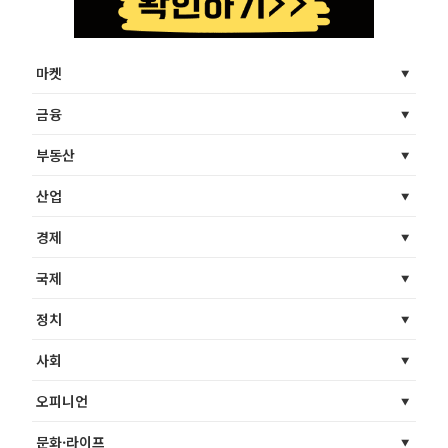
마켓
금융
부동산
산업
경제
국제
정치
사회
오피니언
문화·라이프