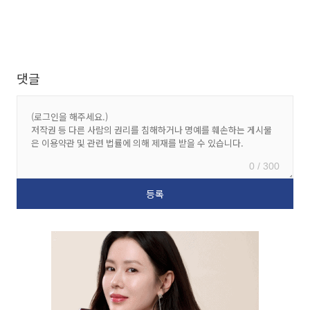
댓글
0 / 300