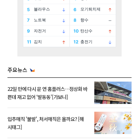
주요뉴스
22일 만에 다시 문 연 홈플러스…정상화 바
쁜데 재고 없어 ‘발동동’[가보니]
입추매직 '불발', 처서매직은 올까요? [해
시태그]