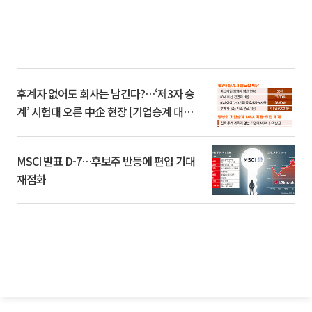
후계자 없어도 회사는 남긴다?…‘제3자 승
계’ 시험대 오른 中企 현장 [기업승계 대전
환]
MSCI 발표 D-7…후보주 반등에 편입 기대
재점화