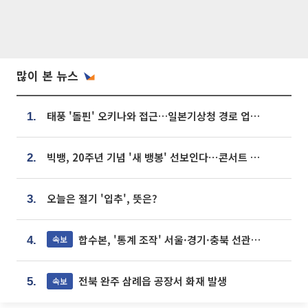
많이 본 뉴스
태풍 '돌핀' 오키나와 접근…일본기상청 경로 업데이트
1.
빅뱅, 20주년 기념 '새 뱅봉' 선보인다⋯콘서트 앞두고 팝업 개최
2.
오늘은 절기 '입추', 뜻은?
3.
합수본, '통계 조작' 서울·경기·충북 선관위 등 추가 압수수색
속보
4.
전북 완주 삼례읍 공장서 화재 발생
속보
5.