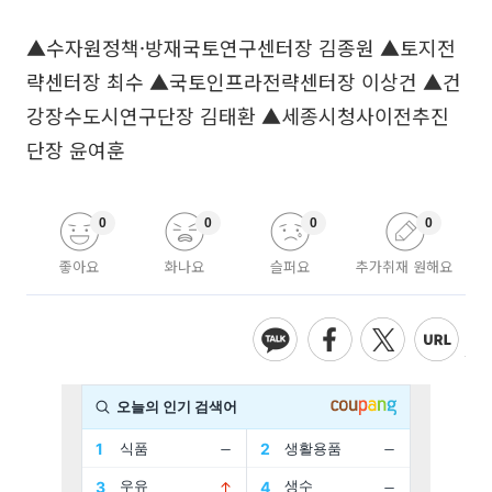
▲수자원정책·방재국토연구센터장 김종원 ▲토지전
략센터장 최수 ▲국토인프라전략센터장 이상건 ▲건
강장수도시연구단장 김태환 ▲세종시청사이전추진
단장 윤여훈
0
0
0
0
좋아요
화나요
슬퍼요
추가취재 원해요