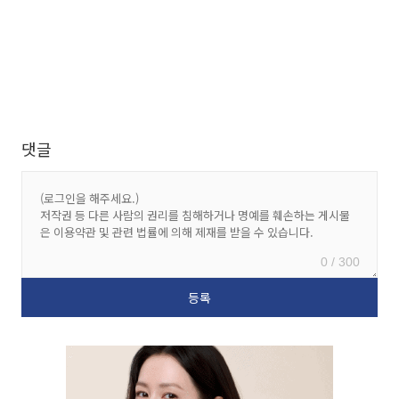
댓글
0 / 300