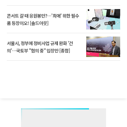
콘서트 갈 때 응원봉만?⋯'최애' 위한 필수
품 등장이오! [솔드아웃]
서울시, 정부에 정비사업 규제 완화 '건
의'⋯국토부 "협의 중" 입장만 [종합]