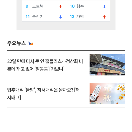
주요뉴스
22일 만에 다시 문 연 홈플러스…정상화 바
쁜데 재고 없어 ‘발동동’[가보니]
입추매직 '불발', 처서매직은 올까요? [해
시태그]