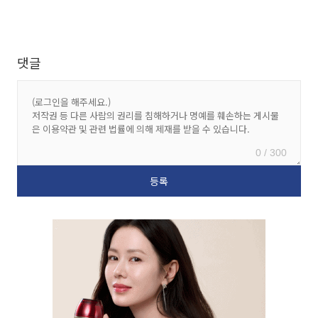
댓글
0 / 300