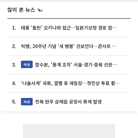
많이 본 뉴스
태풍 '돌핀' 오키나와 접근…일본기상청 경로 업데이트
1.
빅뱅, 20주년 기념 '새 뱅봉' 선보인다⋯콘서트 앞두고 팝업 개최
2.
합수본, '통계 조작' 서울·경기·충북 선관위 등 추가 압수수색
속보
3.
‘나솔사계’ 국화, 결별 후 재등장⋯첫인상 투표 휩쓸고 ‘인기녀’ 등극
4.
전북 완주 삼례읍 공장서 화재 발생
속보
5.