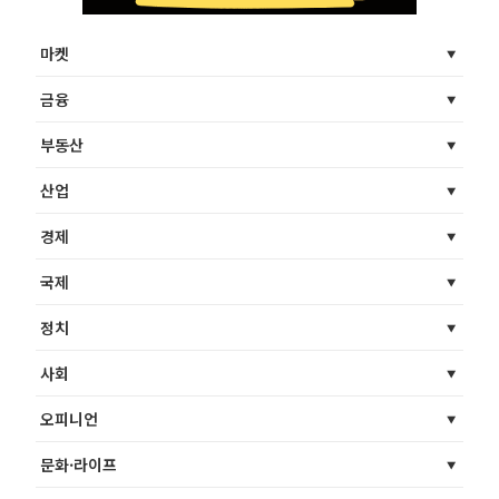
마켓
금융
부동산
산업
경제
국제
정치
사회
오피니언
문화·라이프