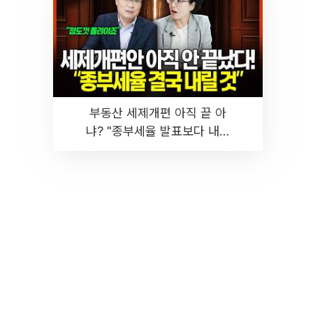
부동산 세제개편 아직 끝 아
냐? "종부세율 발표보다 내릴
것" 장기거주·양도세 전망 I 집
땅지성 I 김인만, 진미윤