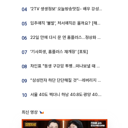
'2TV 생생정보' 오늘방송맛집- 배우 강성진 단골! 쌀국수ㆍ푸팟퐁 커리 맛집 '블○○○'
04
입추매직 '불발', 처서매직은 올까요? [해시태그]
05
22일 만에 다시 문 연 홈플러스…정상화 바쁜데 재고 없어 ‘발동동’[가보니]
06
'기사회생, 홈플러스 재개장' [포토]
07
차인표 "동생 구강암 투병…떠나보낼 때 가장 힘들었다”
08
“삼성전자 하단 단단해질 것”⋯레버리지 규제에 쏠림 완화 [찐코노미]
09
서울 40도 찍더니 하남 40.8도·광양 40.2도…전국 '펄펄'
10
최신 영상