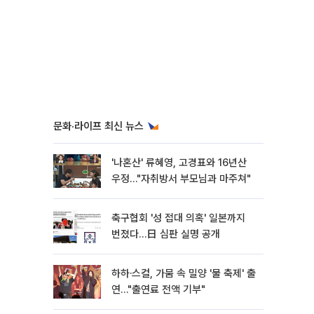
문화·라이프 최신 뉴스
'나혼산' 류혜영, 고경표와 16년산
우정…"자취방서 부모님과 마주쳐"
축구협회 '성 접대 의혹' 일본까지
번졌다…日 심판 실명 공개
하하·스컬, 가뭄 속 밀양 '물 축제' 출
연…"출연료 전액 기부"