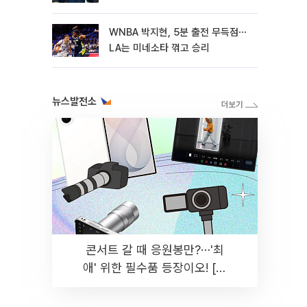
WNBA 박지현, 5분 출전 무득점⋯
LA는 미네소타 꺾고 승리
뉴스발전소
콘서트 갈 때 응원봉만?⋯'최
애' 위한 필수품 등장이오! [솔
드아웃]