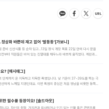
…정상화 바쁜데 재고 없어 ‘발동동’[가보니]
준비 신선식품 등 순차 입고…13일 정식 개장 목표 22일 만에 다시 문을
오전부터 직원들은 비어 있는 진열대를 채우느라 바쁘게 움직였다. 계란과
리를 잡기 시작했지만, 매장 곳곳엔 여전히 텅 빈 매대가 먼저 눈에 들어왔
까요? [해시태그]
’의 단계까지 온 지독하고 지독한 폭염입니다. 낮 기온이 37~39도를 찍는 극
 선선하게 느껴질 지경인데요. 이번 폭염의 중심은 처음 영남을 비롯한 동쪽
 북서풍이 산맥을 넘어 영남 쪽으로 내려오면서 뜨겁고 건조해졌는데요.
 위한 필수품 등장이오! [솔드아웃]
합니다. 자신의 취향, 가치관과 유사하거나 인기 있는 인물 혹은 콘텐츠를