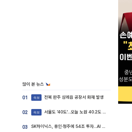
많이 본 뉴스
전북 완주 삼례읍 공장서 화재 발생
01
속보
서울도 '40도'…오늘 노원 40.2도 기록
02
속보
SK하이닉스, 용인·청주에 54조 투자…AI 메모리 생산기지 키운다
03