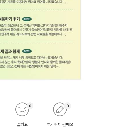
0
0
슬퍼요
추가취재 원해요