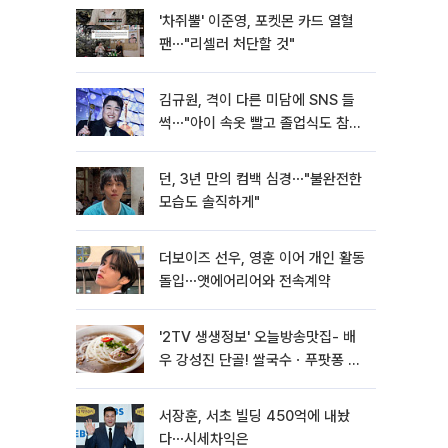
'차쥐뿔' 이준영, 포켓몬 카드 열혈
팬⋯"리셀러 처단할 것"
김규원, 격이 다른 미담에 SNS 들
썩⋯"아이 속옷 빨고 졸업식도 참
석"
던, 3년 만의 컴백 심경⋯"불완전한
모습도 솔직하게"
더보이즈 선우, 영훈 이어 개인 활동
돌입⋯앳에어리어와 전속계약
'2TV 생생정보' 오늘방송맛집- 배
우 강성진 단골! 쌀국수ㆍ푸팟퐁 커
리 맛집 '블○○○'
서장훈, 서초 빌딩 450억에 내놨
다⋯시세차익은