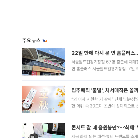
주요 뉴스
22일 만에 다시 문 연 홈플러스
서울월드컵경기장점 67명 출근해 재개점 
연 홈플러스 서울월드컵경기장점. 7일 
우유, 과일 같은 신선식품이 차근차근 자
입추매직 '불발', 처서매직은 올
“와 이제 시원한 거 같아” 단체 ‘뇌손상
한 더위 속 30도대 초반이 상대적으로
지역에 있었습니다. 7월 말에는 서풍과
콘서트 갈 때 응원봉만?⋯'최애'
지금 화제 되는 패션·뷰티 트렌드를 소개