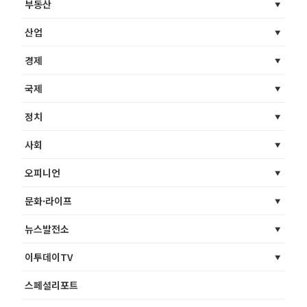
부동산
산업
경제
국제
정치
사회
오피니언
문화·라이프
뉴스발전소
이투데이TV
스페셜리포트