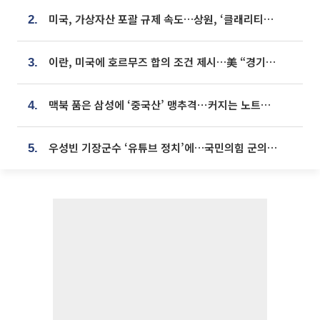
미국, 가상자산 포괄 규제 속도…상원, ‘클래리티법’ 9월 절차투표 추진
2.
이란, 미국에 호르무즈 합의 조건 제시…美 “경기 아직 안 끝나” [종합]
3.
맥북 품은 삼성에 ‘중국산’ 맹추격⋯커지는 노트북 OLED 시장
4.
우성빈 기장군수 ‘유튜브 정치’에…국민의힘 군의원들 집단 반발
5.