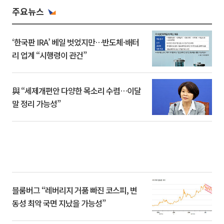
주요뉴스
‘한국판 IRA’ 베일 벗었지만…반도체·배터
리 업계 “시행령이 관건”
與 “세제개편안 다양한 목소리 수렴…이달
말 정리 가능성”
블룸버그 “레버리지 거품 빠진 코스피, 변
동성 최악 국면 지났을 가능성”