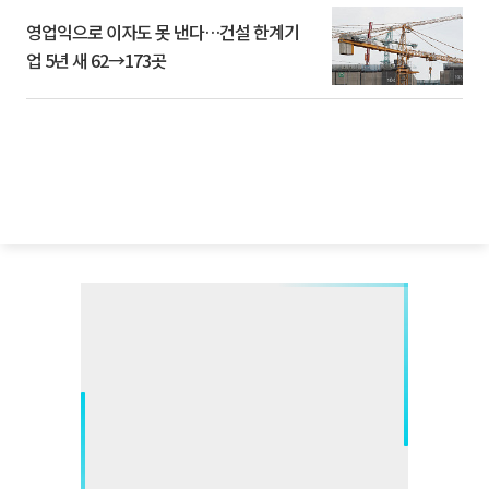
영업익으로 이자도 못 낸다…건설 한계기
업 5년 새 62→173곳