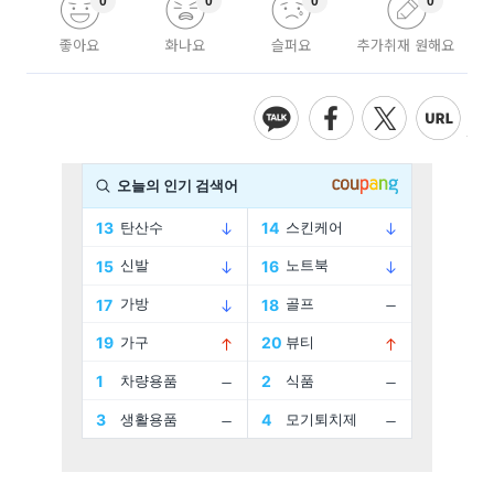
0
0
0
0
좋아요
화나요
슬퍼요
추가취재 원해요