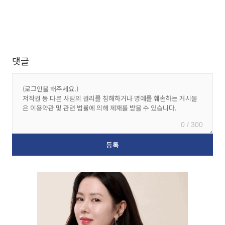
댓글
0 / 300