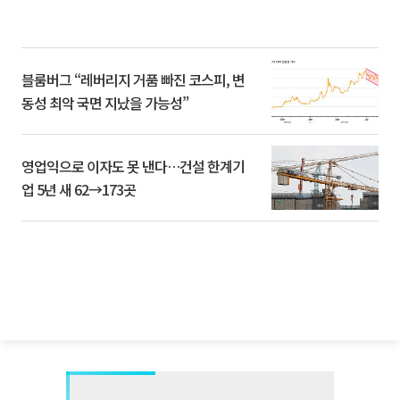
블룸버그 “레버리지 거품 빠진 코스피, 변
동성 최악 국면 지났을 가능성”
영업익으로 이자도 못 낸다…건설 한계기
업 5년 새 62→173곳