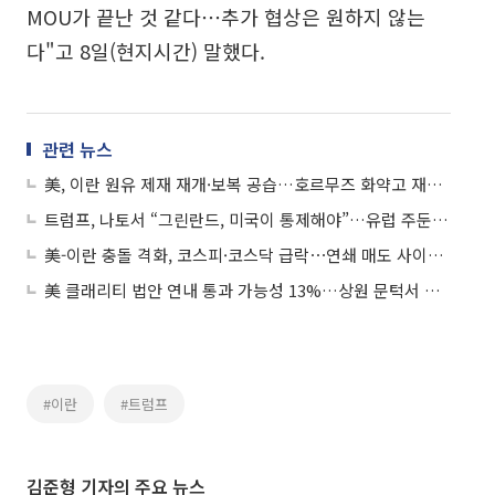
MOU가 끝난 것 같다⋯추가 협상은 원하지 않는
다"고 8일(현지시간) 말했다.
관련 뉴스
美, 이란 원유 제재 재개·보복 공습…호르무즈 화약고 재점화
트럼프, 나토서 “그린란드, 미국이 통제해야”…유럽 주둔 미군 전면 철수 위협
美-이란 충돌 격화, 코스피·코스닥 급락⋯연쇄 매도 사이드카
美 클래리티 법안 연내 통과 가능성 13%…상원 문턱서 제동
#이란
#트럼프
김준형 기자의 주요 뉴스