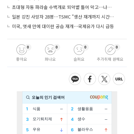
초대형 자동 파라솔 수백개로 뙤약볕 틀어 막고⋯나라별 폭염 생존법
일본 강진 사망자 28명⋯TSMC "생산 재개까지 시간 필요해"
미국, 엿새 만에 대이란 공습 재개⋯국제유가 다시 급등
0
0
0
0
좋아요
화나요
슬퍼요
추가취재 원해요