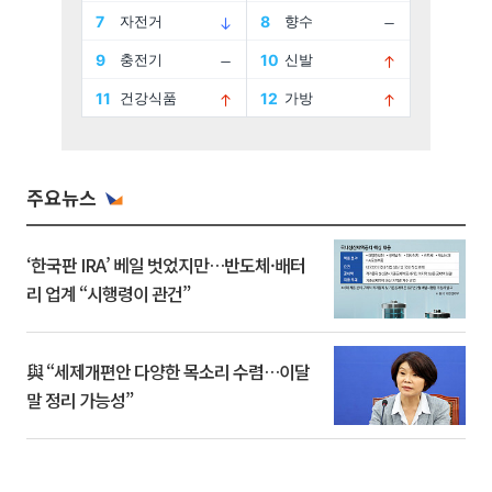
주요뉴스
‘한국판 IRA’ 베일 벗었지만…반도체·배터
리 업계 “시행령이 관건”
與 “세제개편안 다양한 목소리 수렴…이달
말 정리 가능성”