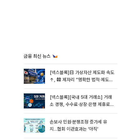
금융 최신 뉴스
[넥스블록]日 가상자산 제도화 속도
↑, 韓 제자리 “명확한 법적∙제도적
기반 마련 시급”
[넥스블록][국내 5대 거래소] 거래
소 경쟁, 수수료∙상장∙은행 제휴로
옮겨 붙었다
손보사 민원·분쟁조정 증가세 유
지…협회 이관효과는 ‘아직’