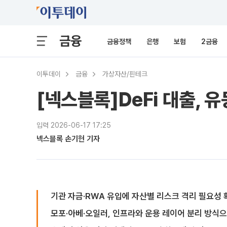
금융
금융정책
은행
보험
2금융
이투데이
금융
가상자산/핀테크
[넥스블록]DeFi 대출,
입력 2026-06-17 17:25
넥스블록 손기현 기자
기관 자금·RWA 유입에 자산별 리스크 격리 필요성 
모포·아베·오일러, 인프라와 운용 레이어 분리 방식