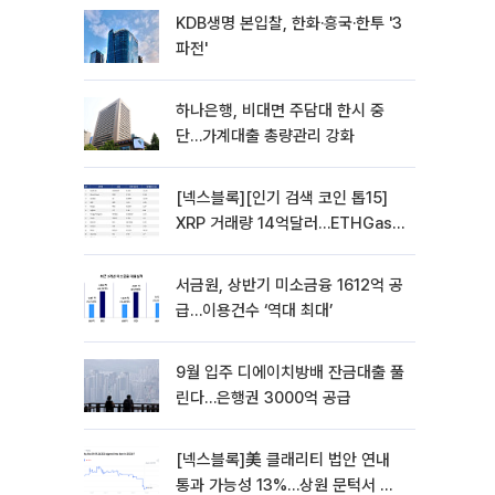
KDB생명 본입찰, 한화·흥국·한투 '3
파전'
하나은행, 비대면 주담대 한시 중
단…가계대출 총량관리 강화
[넥스블록][인기 검색 코인 톱15]
XRP 거래량 14억달러…ETHGas
급등·Bless 급락…고변동 알트 부각
서금원, 상반기 미소금융 1612억 공
급…이용건수 ‘역대 최대’
9월 입주 디에이치방배 잔금대출 풀
린다…은행권 3000억 공급
[넥스블록]美 클래리티 법안 연내
통과 가능성 13%…상원 문턱서 제