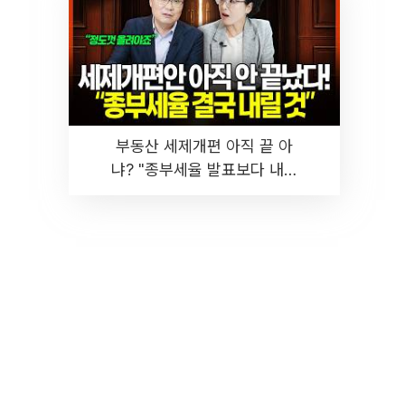
부동산 세제개편 아직 끝 아
냐? "종부세율 발표보다 내릴
것" 장기거주·양도세 전망 I 집
땅지성 I 김인만, 진미윤