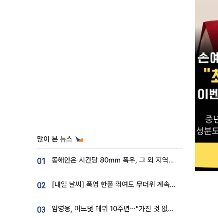
많이 본 뉴스
동해안은 시간당 80㎜ 폭우, 그 외 지역은 폭염…‘극과 극 날씨’
01
[내일 날씨] 폭염 한풀 꺾여도 무더위 계속⋯동해안 이틀 연속 비
02
임영웅, 어느덧 데뷔 10주년⋯"가진 것 없던 시절, 내 앞엔 20명의 팬뿐"
03