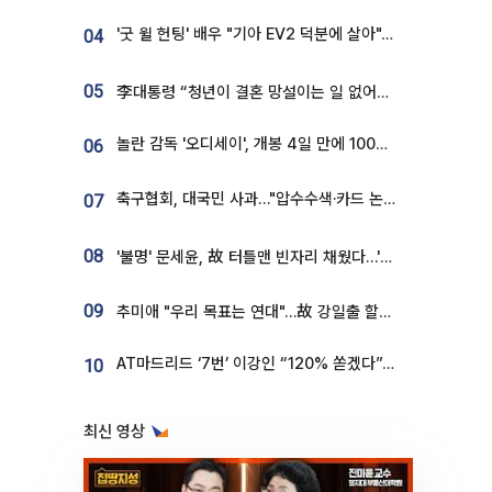
'굿 윌 헌팅' 배우 "기아 EV2 덕분에 살아"…교통사고 후 안전성 극찬
04
05
李대통령 “청년이 결혼 망설이는 일 없어야...제도상 불이익 조사”
놀란 감독 '오디세이', 개봉 4일 만에 100만 돌파⋯'왕사남' 보다 빠르다
06
축구협회, 대국민 사과…"압수수색·카드 논란 사죄, 강도 높은 쇄신"
07
08
'불명' 문세윤, 故 터틀맨 빈자리 채웠다…'거북이' 눈물의 최종 우승
09
추미애 "우리 목표는 연대"…故 강일출 할머니 흉상 제막
AT마드리드 ‘7번’ 이강인 “120% 쏟겠다”⋯시메오네 감독 “필요한 선수”
10
최신 영상