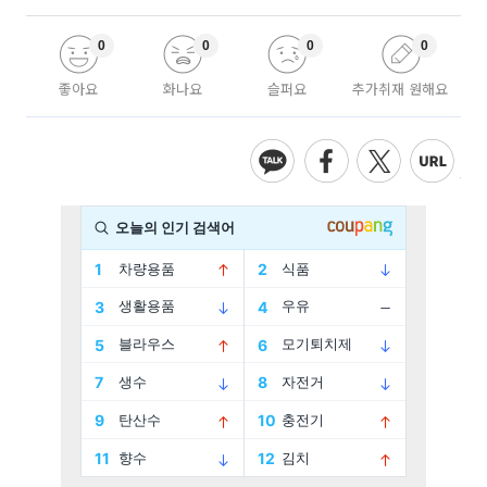
0
0
0
0
좋아요
화나요
슬퍼요
추가취재 원해요