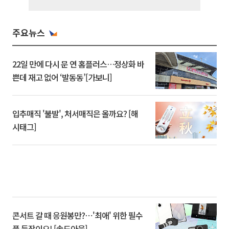
주요뉴스
22일 만에 다시 문 연 홈플러스…정상화 바
쁜데 재고 없어 ‘발동동’[가보니]
입추매직 '불발', 처서매직은 올까요? [해
시태그]
콘서트 갈 때 응원봉만?⋯'최애' 위한 필수
품 등장이오! [솔드아웃]