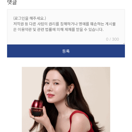
댓글
0 / 300