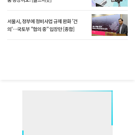
서울시, 정부에 정비사업 규제 완화 '건
의'⋯국토부 "협의 중" 입장만 [종합]