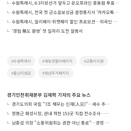
수원특례시, 6·3지방선거 앞두고 온오프라인 총동원 투표독려 캠페인
수원특례시, 전국 첫 군소음보상금 결정통지서 '카카오톡 전자고지' 도입
수원특례시, 알리페이·위챗페이 할인 프로모션…외국인 관광객 결제장벽 허문다
‘경험 無도 환영’ 첫 일자리 도전 설명서
#수원특례시
#새빛생활비패키지
#교통비지원
#출산지원금
#청년주거패키지
경기인천취재본부 김재학 기자의 주요 뉴스
경기도의회 국힘 "7조 채무는 인재(人災)"…세수 추계 조작 의혹 제기
정명근 화성시장, 관내 하천 153곳 직접 전수조사…불법시설 정비
남종섭 의장 "소통위원회는 권한 아닌 통로"…경청 의회 만든다