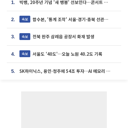
빅뱅, 20주년 기념 '새 뱅봉' 선보인다⋯콘서트 앞두고 팝업 개최
1.
합수본, '통계 조작' 서울·경기·충북 선관위 등 추가 압수수색
속보
2.
전북 완주 삼례읍 공장서 화재 발생
속보
3.
서울도 '40도'…오늘 노원 40.2도 기록
속보
4.
SK하이닉스, 용인·청주에 54조 투자…AI 메모리 생산기지 키운다
5.