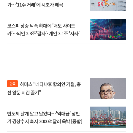
가⋯‘11주 거래’에 시초가 왜곡
코스피 장중 낙폭 확대에 '매도 사이드
카'…외인 2.8조'팔자'· 개인 3.1조 '사자'
하마스 “네타냐후 합의안 거절, 총
단독
선 앞둔 시간 끌기”
반도체 날개 달고 날았다⋯'역대급' 상반
기 경상수지 흑자 2000억달러 육박 [종합]