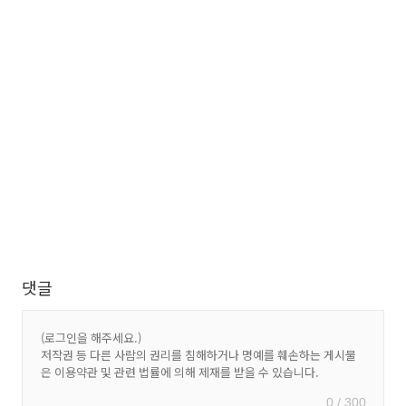
댓글
0 / 300