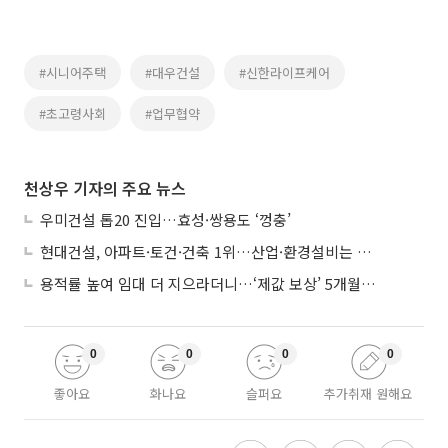
#시니어주택
#대우건설
#신한라이프케어
#초고령사회
#업무협약
천상우 기자의 주요 뉴스
우미건설 톱20 진입…효성·쌍용도 ‘껑충’
현대건설, 아파트·토건·건축 1위…산업·환경설비는 삼성E&A
용적률 높여 임대 더 지으라더니…‘제값 보상’ 5개월째 국회에 발목
0
0
0
0
좋아요
화나요
슬퍼요
추가취재 원해요