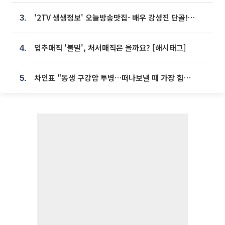
'2TV 생생정보' 오늘방송맛집- 배우 강성진 단골! 쌀국수ㆍ푸팟퐁 커리 맛집 '블○○○'
3.
입추매직 '불발', 처서매직은 올까요? [해시태그]
4.
차인표 "동생 구강암 투병…떠나보낼 때 가장 힘들었다”
5.