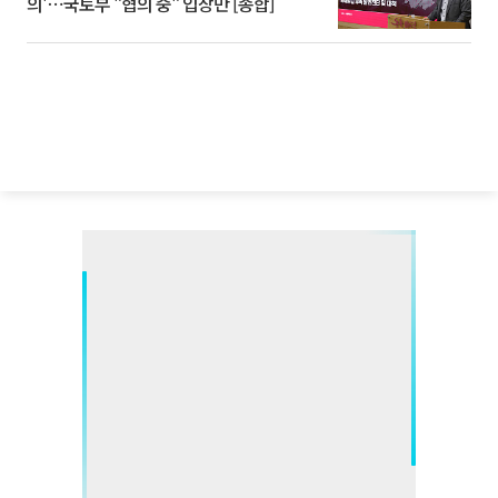
의'⋯국토부 "협의 중" 입장만 [종합]