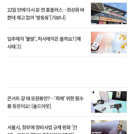
22일 만에 다시 문 연 홈플러스…정상화 바
쁜데 재고 없어 ‘발동동’[가보니]
입추매직 '불발', 처서매직은 올까요? [해
시태그]
콘서트 갈 때 응원봉만?⋯'최애' 위한 필수
품 등장이오! [솔드아웃]
서울시, 정부에 정비사업 규제 완화 '건