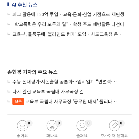
AI 추천 뉴스
폐교 활용에 120억 투입…교육·문화·산업 거점으로 재탄생
“학교폭력은 우리 모두의 일”…학생 주도 예방활동 나선다
교육부, 물품구매 ‘블라인드 평가’ 도입…시도교육청 운영규정 정비 권고
손현경 기자의 주요 뉴스
수능 절대평가·서논술형 공론화⋯입시업계 “변별력·사교육 대책 먼저”
다시 열린 교육부 국립대 사무국장 길
교육부 국립대 사무국장 ‘공무원 배제’ 풀리나…응시자격 다시 열렸다
단독
0
0
0
0
좋아요
화나요
슬퍼요
추가취재 원해요