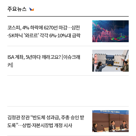
주요뉴스
코스피, 4% 하락에 6270선 마감…삼전
·SK하닉 '와르르' 각각 6%·10%대 급락
ISA 계좌, 5년마다 깨라고요? [이슈크래
커]
김정관 장관 “반도체 성과급, 주총 승인 받
도록”…상법·자본시장법 개정 시사