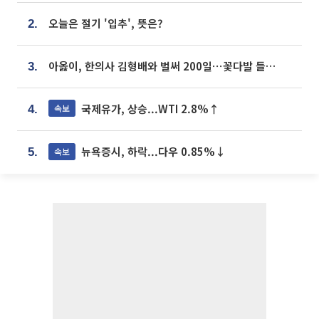
오늘은 절기 '입추', 뜻은?
2.
아옳이, 한의사 김형배와 벌써 200일⋯꽃다발 들고 "프러포즈 아냐"
3.
국제유가, 상승...WTI 2.8%↑
속보
4.
뉴욕증시, 하락...다우 0.85%↓
속보
5.