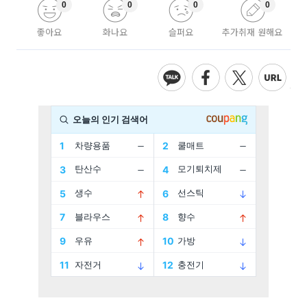
0
0
0
0
좋아요
화나요
슬퍼요
추가취재 원해요