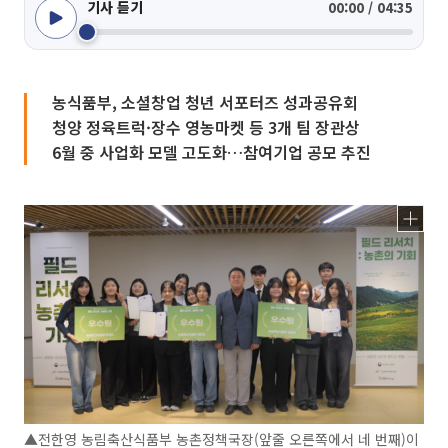
기사 듣기
00:00 / 04:35
농식품부, 소셜창업 청년 서포터즈 성과공유회
청양 정육트럭·장수 영농마켓 등 3개 팀 장관상
6월 중 사업화 모델 고도화…참여기업 공모 추진
▲전한영 농림축산식품부 농촌정책국장(앞줄 오른쪽에서 네 번째)이