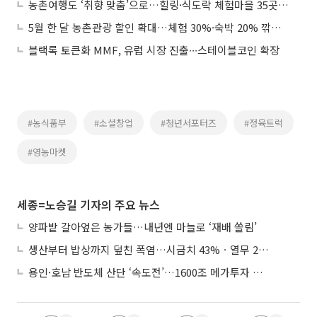
농촌여행도 ‘취향 맞춤’으로…힐링·식도락 체험마을 35곳 선정
5월 한 달 농촌관광 할인 확대…체험 30%·숙박 20% 깎아준다
블랙록 토큰화 MMF, 유럽 시장 진출∙∙∙스테이블코인 확장
#농식품부
#소셜창업
#청년서포터즈
#정육트럭
#영농마켓
세종=노승길 기자의 주요 뉴스
양파밭 갈아엎은 농가들…내년엔 마늘로 ‘재배 쏠림’
생산부터 밥상까지 덮친 폭염…시금치 43%ㆍ열무 28% 급등
용인·호남 반도체 산단 ‘속도전’…1600조 메가투자 이행 총력