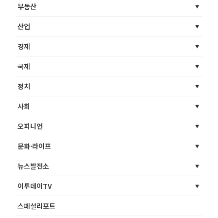
부동산
산업
경제
국제
정치
사회
오피니언
문화·라이프
뉴스발전소
이투데이TV
스페셜리포트