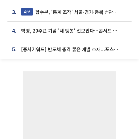
합수본, '통계 조작' 서울·경기·충북 선관위 등 추가 압수수색
속보
3.
빅뱅, 20주년 기념 '새 뱅봉' 선보인다⋯콘서트 앞두고 팝업 개최
4.
[증시키워드] 반도체 충격 뚫은 개별 호재...포스코퓨처엠·에코프로·한화솔루션 '눈길'
5.