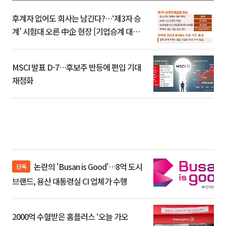
후계자 없어도 회사는 남긴다?…‘제3자 승
계’ 시험대 오른 中企 현장 [기업승계 대전
환]
MSCI 발표 D-7…후보주 반등에 편입 기대
재점화
논란의 'Busan is Good'…8억 도시
단독
브랜드, 용산 대통령실 CI 업체가 수행
2000억 수혈받은 홈플러스 ‘오늘 가오