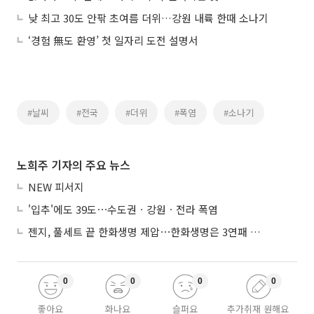
낮 최고 30도 안팎 초여름 더위…강원 내륙 한때 소나기
‘경험 無도 환영’ 첫 일자리 도전 설명서
#날씨
#전국
#더위
#폭염
#소나기
노희주 기자의 주요 뉴스
NEW 피서지
'입추'에도 39도⋯수도권ㆍ강원ㆍ전라 폭염
젠지, 풀세트 끝 한화생명 제압⋯한화생명은 3연패 수렁
0
0
0
0
좋아요
화나요
슬퍼요
추가취재 원해요