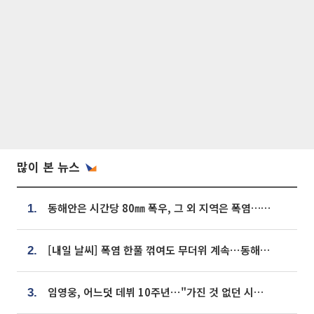
많이 본 뉴스
동해안은 시간당 80㎜ 폭우, 그 외 지역은 폭염…‘극과 극 날씨’
1.
[내일 날씨] 폭염 한풀 꺾여도 무더위 계속⋯동해안 이틀 연속 비
2.
임영웅, 어느덧 데뷔 10주년⋯"가진 것 없던 시절, 내 앞엔 20명의 팬뿐"
3.