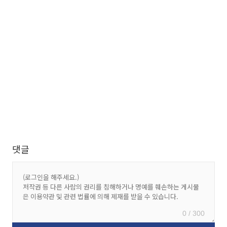
댓글
0 / 300