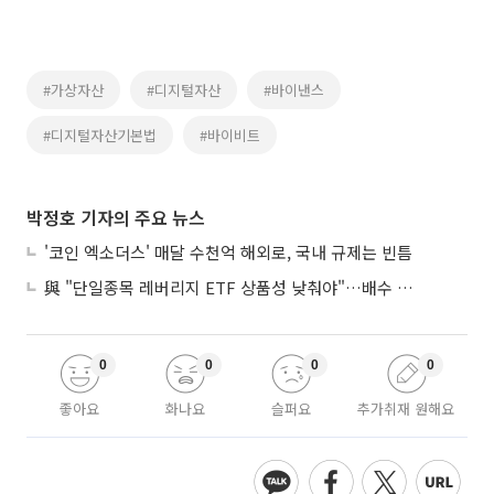
#가상자산
#디지털자산
#바이낸스
#디지털자산기본법
#바이비트
박정호 기자의 주요 뉴스
'코인 엑소더스' 매달 수천억 해외로, 국내 규제는 빈틈
與 "단일종목 레버리지 ETF 상품성 낮춰야"…배수 조정안도 거론
0
0
0
0
좋아요
화나요
슬퍼요
추가취재 원해요