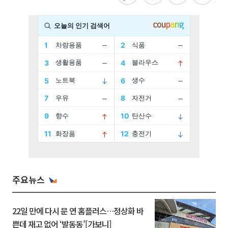
주요뉴스
22일 만에 다시 문 연 홈플러스…정상화 바
쁜데 재고 없어 ‘발동동’[가보니]