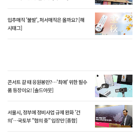
입추매직 '불발', 처서매직은 올까요? [해
시태그]
콘서트 갈 때 응원봉만?⋯'최애' 위한 필수
품 등장이오! [솔드아웃]
서울시, 정부에 정비사업 규제 완화 '건
의'⋯국토부 "협의 중" 입장만 [종합]