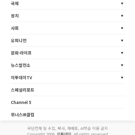
국제
정치
사회
오피니언
문화·라이프
뉴스발전소
이투데이TV
스페셜리포트
Channel 5
위너스IR클럽
무단전재 및 수집, 복사, 재배포, AI학습 이용 금지
Copyright 2006.
이투데이
. All rights reserved