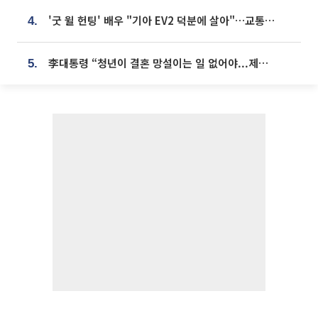
'굿 윌 헌팅' 배우 "기아 EV2 덕분에 살아"…교통사고 후 안전성 극찬
4.
李대통령 “청년이 결혼 망설이는 일 없어야...제도상 불이익 조사”
5.