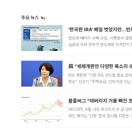
주요 뉴스
‘한국판 IRA’ 베일 벗었지만…
반도체·배터리 수혜 규모, 시행령서 결정
실효성 우려 정부가 반도체와 이차전지 
법(IRA)’으로 불리는 국내생산세액공제
與 “세제개편안 다양한 목소리 
ISA 개편에 “기존 ISA 건드릴 필요 
프닝” 선긋기 “주택공급, 인허가권 지닌
견을 수렴해 당정과 개편안에 대한 조율
블룸버그 “레버리지 거품 빠진 코
VKOSPI, 6월 사상 최고치서 두 달
국인 복귀는 ‘신중’ 한국 증시를 뒤흔
했다. 대규모 반대매매로 레버리지 투자