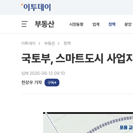
부동산
시장동향
업계
정책
분양
이투데이
부동산
정책
국토부, 스마트도시 사업
입력 2026-06-12 09:10
천상우 기자
구독