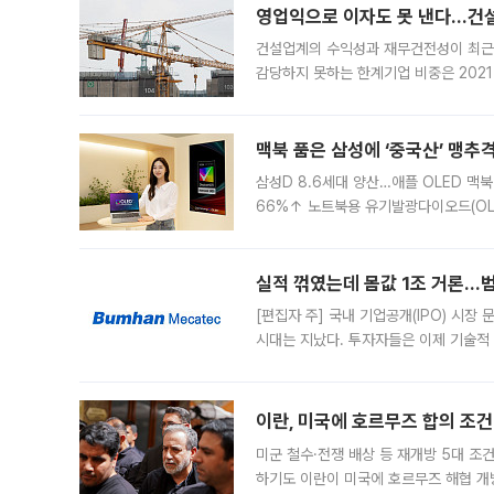
영업익으로 이자도 못 낸다…건설 
건설업계의 수익성과 재무건전성이 최근
감당하지 못하는 한계기업 비중은 2021
이낸싱(PF) 부담이 집중된 건축 부문의
경영
맥북 품은 삼성에 ‘중국산’ 맹추
삼성D 8.6세대 양산…애플 OLED 맥북
66%↑ 노트북용 유기발광다이오드(OL
운데 중국 BOE와 TCL CSOT도 생산
일 업계에 따르면 삼성
실적 꺾였는데 몸값 1조 거론…범
[편집자 주] 국내 기업공개(IPO) 시장
시대는 지났다. 투자자들은 이제 기술적
은 거시경제 불확실성 속에 실적과 성과
이란, 미국에 호르무즈 합의 조건 
미군 철수·전쟁 배상 등 재개방 5대 조건
하기도 이란이 미국에 호르무즈 해협 개