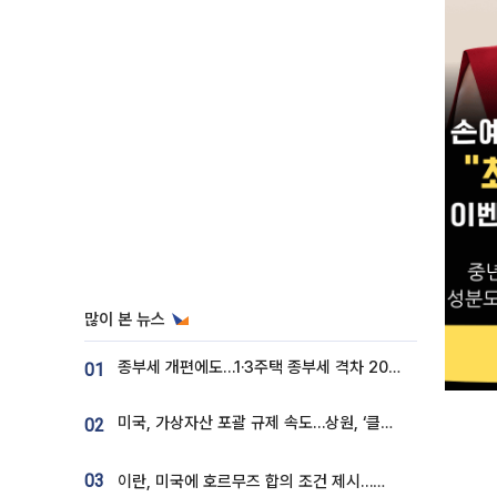
많이 본 뉴스
종부세 개편에도…1·3주택 종부세 격차 2028년부터 확대
01
미국, 가상자산 포괄 규제 속도…상원, ‘클래리티법’ 9월 절차투표 추진
02
03
이란, 미국에 호르무즈 합의 조건 제시…美 “경기 아직 안 끝나” [종합]