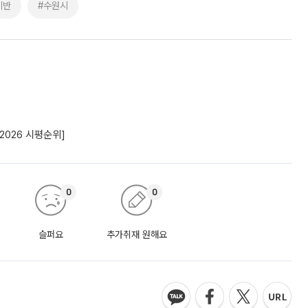
기반
#수원시
2026 시평순위]
0
0
슬퍼요
추가취재 원해요