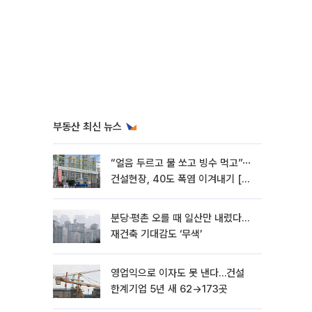
부동산 최신 뉴스
“얼음 두르고 물 쏘고 빙수 먹고”⋯
건설현장, 40도 폭염 이겨내기 [르
포]
분당·평촌 오를 때 일산만 내렸다…
재건축 기대감도 ‘무색’
영업익으로 이자도 못 낸다…건설
한계기업 5년 새 62→173곳