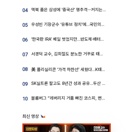
맥북 품은 삼성에 ‘중국산’ 맹추격⋯커지는 노트북 OLED 시장
04
우성빈 기장군수 ‘유튜브 정치’에…국민의힘 군의원들 집단 반발
05
‘한국판 IRA’ 베일 벗었지만…반도체·배터리 업계 “시행령이 관건”
06
서경덕 교수, 김희철도 분노한 거꾸로 태극기⋯"엉터리는 아냐, 아쉬울 뿐"
07
08
美 폴리실리콘 ‘가격 하한선’ 세웠다…K태양광 수혜 기대
SK실트론 팔고도 8년간 성과 공유…두산 인수대금 2.3조가 끝 아냐
09
블룸버그 “레버리지 거품 빠진 코스피, 변동성 최악 국면 지났을 가능성”
10
최신 영상