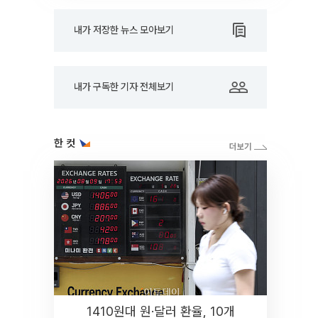
내가 저장한 뉴스 모아보기
내가 구독한 기자 전체보기
한 컷
1410원대 원·달러 환율, 10개