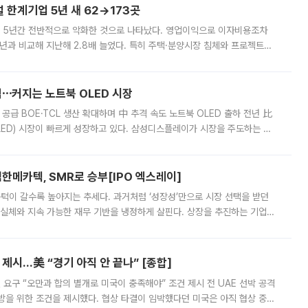
한계기업 5년 새 62→173곳
 5년간 전반적으로 악화한 것으로 나타났다. 영업이익으로 이자비용조차
년과 비교해 지난해 2.8배 늘었다. 특히 주택·분양시장 침체와 프로젝트파
 악화가 두드러졌다. 9일 한국건설산업연구원은 ‘2025년 건설업 외감기업
격⋯커지는 노트북 OLED 시장
 공급 BOE·TCL 생산 확대하며 中 추격 속도 노트북 OLED 출하 전년 比
ED) 시장이 빠르게 성장하고 있다. 삼성디스플레이가 시장을 주도하는 가
 확대에 나서면서 노트북 OLED 시장을 둘러싼 경쟁이 치열해지고 있다. 9
한메카텍, SMR로 승부[IPO 엑스레이]
 문턱이 갈수록 높아지는 추세다. 과거처럼 ‘성장성’만으로 시장 선택을 받던
 실체와 지속 가능한 재무 기반을 냉정하게 살핀다. 상장을 추진하는 기업들
를 입증해야 하는 시험대에 섰다. 본지는 상장을 앞둔 기업의 기술 경쟁
제시…美 “경기 아직 안 끝나” [종합]
 요구 “오만과 합의 별개로 미국이 충족해야” 조건 제시 전 UAE 선박 공격
방을 위한 조건을 제시했다. 협상 타결이 임박했다던 미국은 아직 협상 중이