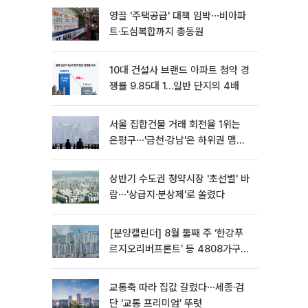
영끌 '주택공급' 대책 임박⋯비아파
트·도심복합까지 총동원
10대 건설사 브랜드 아파트 청약 경
쟁률 9.85대 1…일반 단지의 4배
서울 집합건물 거래 회전율 1위는
은평구⋯'금천·강남'은 하위권 맴돌
아
상반기 수도권 청약시장 '초선별' 바
람⋯'상급지·분상제'로 쏠렸다
[분양캘린더] 8월 둘째 주 ‘한강푸
르지오리버프론트’ 등 4808가구
분양
교통축 따라 집값 갈렸다⋯세종·검
단 ‘교통 프리미엄’ 뚜렷