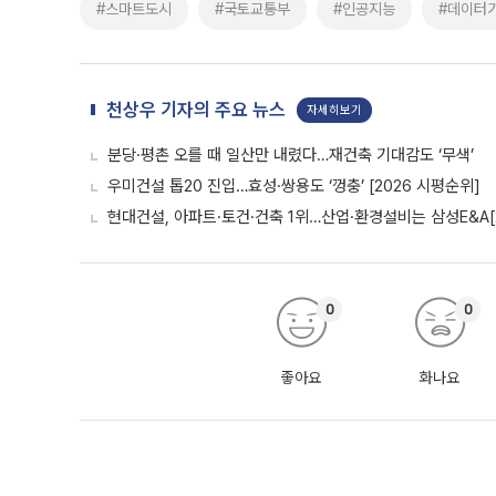
#스마트도시
#국토교통부
#인공지능
#데이터
천상우 기자의 주요 뉴스
자세히보기
분당·평촌 오를 때 일산만 내렸다…재건축 기대감도 ‘무색’
우미건설 톱20 진입…효성·쌍용도 ‘껑충’ [2026 시평순위]
현대건설, 아파트·토건·건축 1위…산업·환경설비는 삼성E&A[
0
0
좋아요
화나요