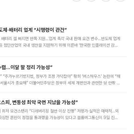
반도체·배터리 업계 “시행령이 관건”
 배터리 셀 빠지면 반쪽 지원…업계 촉각 국내 판매 요건 변수…반도체 업계
등 첨단산업의 국내 생산을 지원하기 위해 이른바 ‘한국판 인플레이션 감축
를 신설했지만, 업계에서는 세부 지원 대상에 따라 정책 효과가 크게 달라
수렴…이달 말 정리 가능성”
없어” “주가누르기방지법, 정부가 조정 가닥잡아” 황희 ‘버스하우스’ 논란에 “해
 서울시가 중요해” 더불어민주당은 정부의 세제 개편안과 관련한 당 안팎 의
에 나서겠다고 예고했다. 민주당은 8월 말 당정 조율을 거친 개편안이
스피, 변동성 최악 국면 지났을 가능성”
 만에 최저 모건스탠리 “디레버리징 절반 이상 진행” 저평가·실적은 매력적…외
든 극심한 혼란이 정점을 통과했을 가능성이 있다고 블룸버그통신이 9일 진단
가 상당 부분 정리된 데다 금융당국의 규제 강화로 고위험 상품 거래도 급감