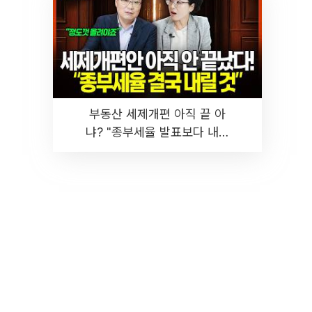
부동산 세제개편 아직 끝 아
냐? "종부세율 발표보다 내릴
것" 장기거주·양도세 전망 I 집
땅지성 I 김인만, 진미윤