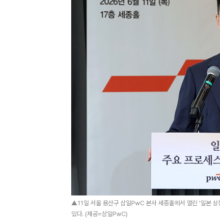
▲11일 서울 용산구 삼일PwC 본사 세종홀에서 열린 '일본 
있다. (제공=삼일PwC)