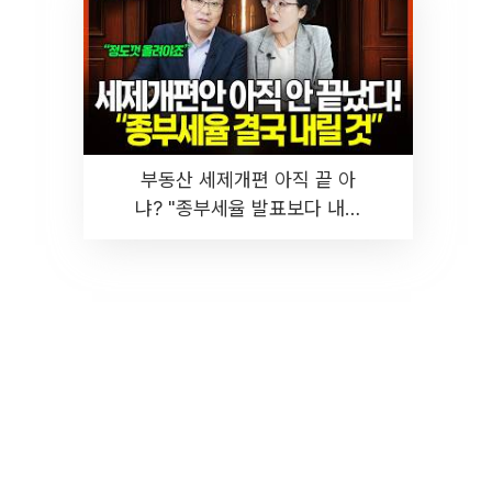
부동산 세제개편 아직 끝 아
냐? "종부세율 발표보다 내릴
것" 장기거주·양도세 전망 I 집
땅지성 I 김인만, 진미윤