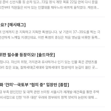
준비 신선식품 등 순차 입고…13일 정식 개장 목표 22일 만에 다시 문을
오전부터 직원들은 비어 있는 진열대를 채우느라 바쁘게 움직였다. 계란과
리를 잡기 시작했지만, 매장 곳곳엔 여전히 텅 빈 매대가 먼저 눈에 들어왔
까요? [해시태그]
’의 단계까지 온 지독하고 지독한 폭염입니다. 낮 기온이 37~39도를 찍는 극
 선선하게 느껴질 지경인데요. 이번 폭염의 중심은 처음 영남을 비롯한 동쪽
 북서풍이 산맥을 넘어 영남 쪽으로 내려오면서 뜨겁고 건조해졌는데요.
 위한 필수품 등장이오! [솔드아웃]
합니다. 자신의 취향, 가치관과 유사하거나 인기 있는 인물 혹은 콘텐츠를
'가 자리 잡은 오늘, 잘파세대(Z세대와 알파세대의 합성어)의 눈길이 쏠린 곳은
리는 공연장. 응원봉만큼이나 눈에 띄는 게 있습니다. 공연이 시작되기
 '건의'⋯국토부 "협의 중" 입장만 [종합]
급 부족 원인진단 및 대책 관련 브리핑 서울시가 재개발·재건축을 통한 주택
비사업으로 인한 '이주 대란' 우려와 정부와의 정책 엇박자 논란에 대해 정
실장은 2031년까지 31만 가구 착공 목표에 차질이 없다는 입장이나,