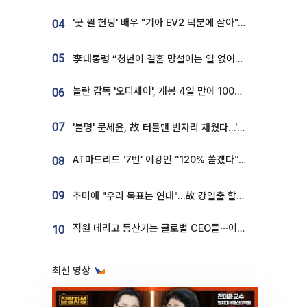
'굿 윌 헌팅' 배우 "기아 EV2 덕분에 살아"…교통사고 후 안전성 극찬
04
05
李대통령 “청년이 결혼 망설이는 일 없어야...제도상 불이익 조사”
놀란 감독 '오디세이', 개봉 4일 만에 100만 돌파⋯'왕사남' 보다 빠르다
06
07
'불명' 문세윤, 故 터틀맨 빈자리 채웠다…'거북이' 눈물의 최종 우승
AT마드리드 ‘7번’ 이강인 “120% 쏟겠다”⋯시메오네 감독 “필요한 선수”
08
09
추미애 "우리 목표는 연대"…故 강일출 할머니 흉상 제막
직원 데리고 등산가는 글로벌 CEO들⋯이유 있었네
10
최신 영상