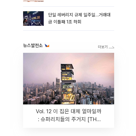
까지 튼튼”
단일 레버리지 규제 일주일…거래대
금 이틀째 1조 하회
뉴스발전소
Vol. 12 이 집은 대체 얼마일까
: 슈퍼리치들의 주거지 [THE
RARE]