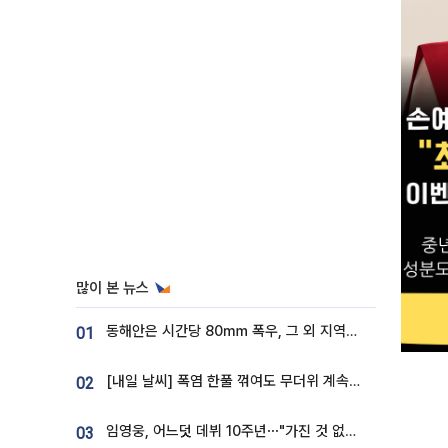
많이 본 뉴스
동해안은 시간당 80㎜ 폭우, 그 외 지역은 폭염…‘극과 극 날씨’
01
[내일 날씨] 폭염 한풀 꺾여도 무더위 계속⋯동해안 이틀 연속 비
02
임영웅, 어느덧 데뷔 10주년⋯"가진 것 없던 시절, 내 앞엔 20명의 팬뿐"
03