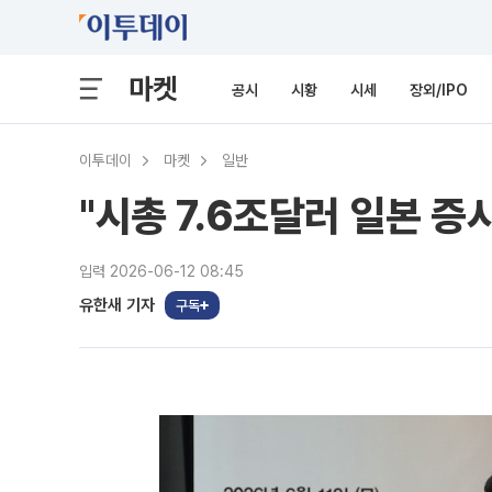
마켓
공시
시황
시세
장외/IPO
이투데이
마켓
일반
"시총 7.6조달러 일본 증
입력 2026-06-12 08:45
유한새 기자
구독