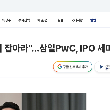
특징주
투자전략
채권/펀드
환율
국제시황
일반
시 잡아라"…삼일PwC, IPO 세
기사
구글 선호매체 추가