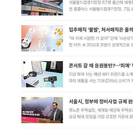
서울월드컵경기장점 67명 출근해 재개점 
연 홈플러스 서울월드컵경기장점. 7일 
우유, 과일 같은 신선식품이 차근차근 자
입추매직 '불발', 처서매직은 올
“와 이제 시원한 거 같아” 단체 ‘뇌손상
한 더위 속 30도대 초반이 상대적으로
지역에 있었습니다. 7월 말에는 서풍과
콘서트 갈 때 응원봉만?⋯'최애'
지금 화제 되는 패션·뷰티 트렌드를 소개
따라 제품을 사는 '디토(Ditto) 소비
어디일까요? 아이돌 콘서트 시작을 기다
서울시, 정부에 정비사업 규제 완화
명노준 주택실장, 재개발·재건축 주택공
공급 확대 방침을 거듭 강조한 가운데 정
면 반박하고 나섰다. 명노준 서울시 주택