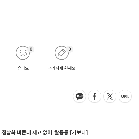
0
0
슬퍼요
추가취재 원해요
…정상화 바쁜데 재고 없어 ‘발동동’[가보니]