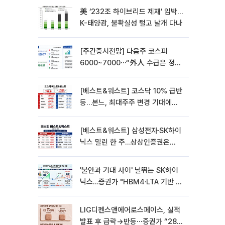
美 ‘232조 하이브리드 제재’ 임박…
K-태양광, 불확실성 털고 날개 다나
[주간증시전망] 다음주 코스피
6000~7000⋯“外人 수급은 정책
이 변수”
[베스트&워스트] 코스닥 10% 급반
등…본느, 최대주주 변경 기대에
270% 폭등
[베스트&워스트] 삼성전자·SK하이
닉스 밀린 한 주…상상인증권은
85% 급등
'불안과 기대 사이' 널뛰는 SK하이
닉스…증권가 "HBM4·LTA 기반 펀
터멘털 견고"
LIG디펜스앤에어로스페이스, 실적
발표 후 급락→반등⋯증권가 “28년