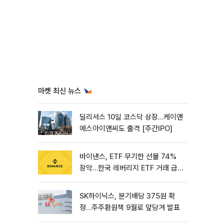
마켓 최신 뉴스
딜리셔스 10일 코스닥 상장…케이앤
에스아이앤씨도 출격 [주간IPO]
바이낸스, ETF 무기한 선물 74%
장악…한국 레버리지 ETF 거래 급
증 [e가상자산]
SK하이닉스, 분기배당 375원 확
정…주주환원책 9월로 앞당겨 발표