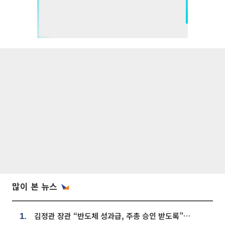
많이 본 뉴스
김정관 장관 “반도체 성과급, 주총 승인 받도록”…상법·자본시장법 개정 시사
1.