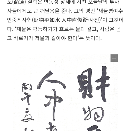
도(商道) 철학은 변동성 장세에 지친 오늘날의 투자
자들에게도 큰 깨달음을 준다. 그의 명언 ‘재물평여수
인중직사형(財物平如水 人中直似衡·사진)’이 그것이
다. ‘재물은 평등하기가 흐르는 물과 같고, 사람은 곧
고 바르기가 저울과 같아야 한다’는 뜻이다.