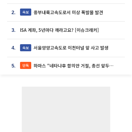
중부내륙고속도로서 미상 폭발물 발견
속보
2.
ISA 계좌, 5년마다 깨라고요? [이슈크래커]
3.
서울양양고속도로 이천터널 앞 사고 발생
속보
4.
하마스 “네타냐후 합의안 거절, 총선 앞두고 시간 끌기”
단독
5.