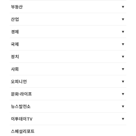
부동산
산업
경제
국제
정치
사회
오피니언
문화·라이프
뉴스발전소
이투데이TV
스페셜리포트