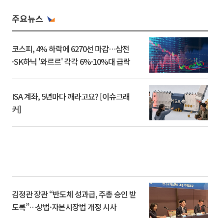
주요뉴스
코스피, 4% 하락에 6270선 마감…삼전
·SK하닉 '와르르' 각각 6%·10%대 급락
ISA 계좌, 5년마다 깨라고요? [이슈크래
커]
김정관 장관 “반도체 성과급, 주총 승인 받
도록”…상법·자본시장법 개정 시사