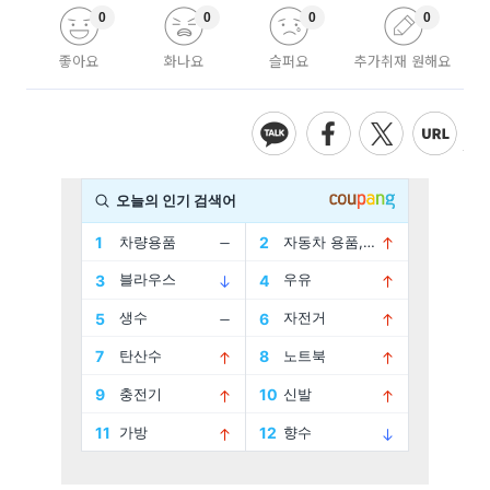
0
0
0
0
좋아요
화나요
슬퍼요
추가취재 원해요