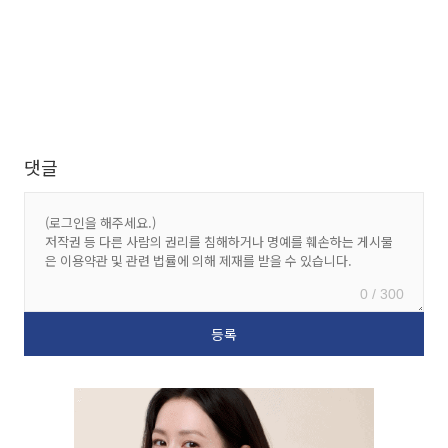
댓글
0 / 300