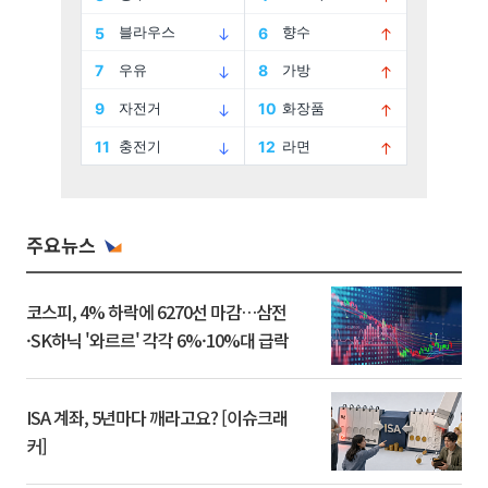
주요뉴스
코스피, 4% 하락에 6270선 마감…삼전
·SK하닉 '와르르' 각각 6%·10%대 급락
ISA 계좌, 5년마다 깨라고요? [이슈크래
커]