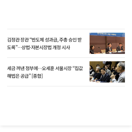
김정관 장관 “반도체 성과급, 주총 승인 받
도록”…상법·자본시장법 개정 시사
세금 꺼낸 정부에…오세훈 서울시장 “집값
해법은 공급” [종합]