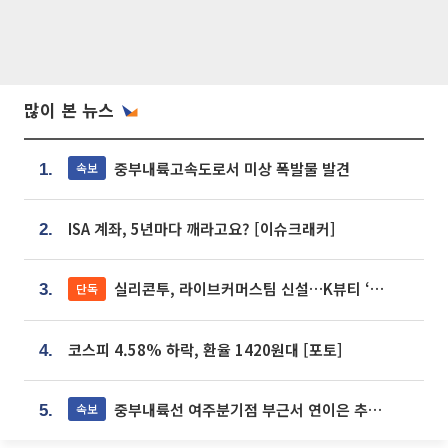
많이 본 뉴스
중부내륙고속도로서 미상 폭발물 발견
속보
1.
ISA 계좌, 5년마다 깨라고요? [이슈크래커]
2.
실리콘투, 라이브커머스팀 신설…K뷰티 ‘글로벌 판매망’ 확대[K뷰티 라방戰]
단독
3.
코스피 4.58% 하락, 환율 1420원대 [포토]
4.
중부내륙선 여주분기점 부근서 연이은 추돌사고 발생
속보
5.