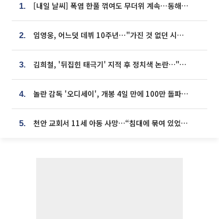
[내일 날씨] 폭염 한풀 꺾여도 무더위 계속⋯동해안 이틀 연속 비
1.
임영웅, 어느덧 데뷔 10주년⋯"가진 것 없던 시절, 내 앞엔 20명의 팬뿐"
2.
김희철, '뒤집힌 태극기' 지적 후 정치색 논란…"좌우 떠나 우리나라 국기"
3.
놀란 감독 '오디세이', 개봉 4일 만에 100만 돌파⋯'왕사남' 보다 빠르다
4.
천안 교회서 11세 아동 사망…“침대에 묶여 있었다” 진술 확보
5.