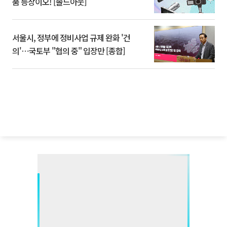
품 등장이오! [솔드아웃]
서울시, 정부에 정비사업 규제 완화 '건
의'⋯국토부 "협의 중" 입장만 [종합]