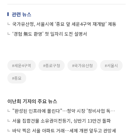
관련 뉴스
국가유산청, 서울시에 ‘종묘 앞 세운4구역 재개발’ 제동
‘경험 無도 환영’ 첫 일자리 도전 설명서
#세운4구역
#종로구청
#국가유산청
#서울시
#종묘
이난희 기자의 주요 뉴스
"완성된 인프라에 몰린다"⋯청약 시장 '정비사업 독주' 42배 격차
서울 집합건물 소유권이전등기, 상반기 13만건 돌파
바닥 찍은 서울 아파트 거래⋯세제 개편 앞두고 관망세