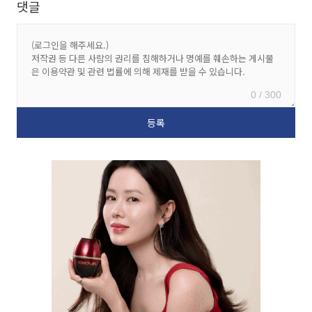
댓글
0 / 300