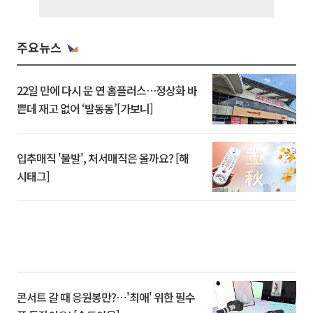
주요뉴스
22일 만에 다시 문 연 홈플러스…정상화 바
쁜데 재고 없어 ‘발동동’[가보니]
입추매직 '불발', 처서매직은 올까요? [해
시태그]
콘서트 갈 때 응원봉만?⋯'최애' 위한 필수