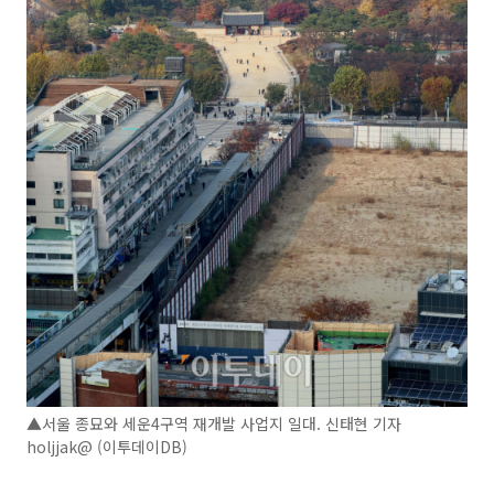
▲서울 종묘와 세운4구역 재개발 사업지 일대. 신태현 기자
holjjak@ (이투데이DB)