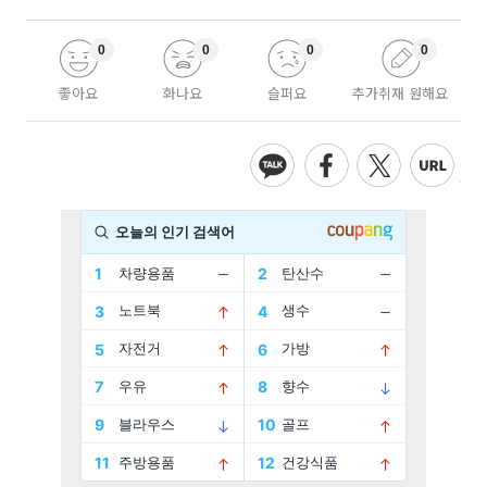
0
0
0
0
좋아요
화나요
슬퍼요
추가취재 원해요