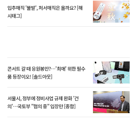
입추매직 '불발', 처서매직은 올까요? [해
시태그]
콘서트 갈 때 응원봉만?⋯'최애' 위한 필수
품 등장이오! [솔드아웃]
서울시, 정부에 정비사업 규제 완화 '건
의'⋯국토부 "협의 중" 입장만 [종합]