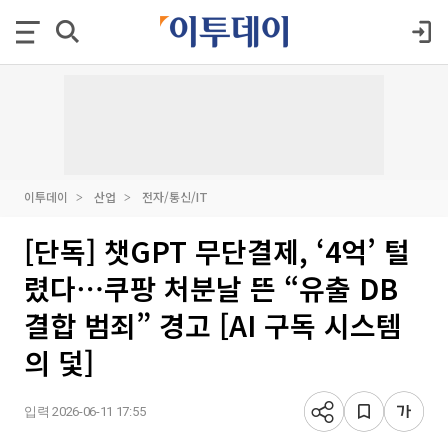
이투데이
산업
전자/통신/IT
[단독] 챗GPT 무단결제, ‘4억’ 털
렸다⋯쿠팡 처분날 뜬 “유출 DB
결합 범죄” 경고 [AI 구독 시스템
의 덫]
입력 2026-06-11 17:55