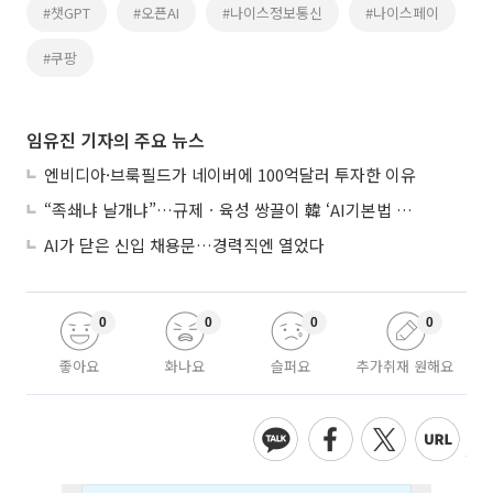
#챗GPT
#오픈AI
#나이스정보통신
#나이스페이
#쿠팡
임유진 기자의 주요 뉴스
엔비디아·브룩필드가 네이버에 100억달러 투자한 이유
“족쇄냐 날개냐”…규제ㆍ육성 쌍끌이 韓 ‘AI기본법 개정안’ 오늘 시행
AI가 닫은 신입 채용문…경력직엔 열었다
0
0
0
0
좋아요
화나요
슬퍼요
추가취재 원해요