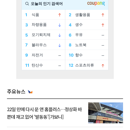
주요뉴스
22일 만에 다시 문 연 홈플러스…정상화 바
쁜데 재고 없어 ‘발동동’[가보니]