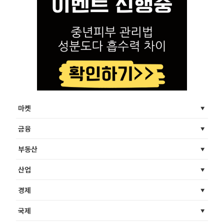
마켓
금융
부동산
산업
경제
국제