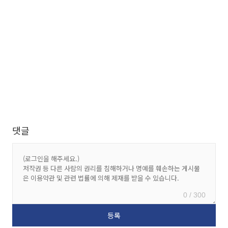
댓글
0 / 300