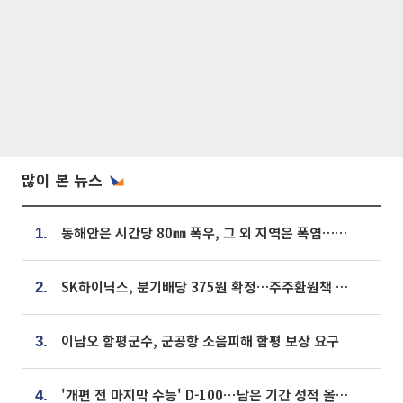
많이 본 뉴스
동해안은 시간당 80㎜ 폭우, 그 외 지역은 폭염…‘극과 극 날씨’
1.
SK하이닉스, 분기배당 375원 확정…주주환원책 9월로 앞당겨 발표
2.
이남오 함평군수, 군공항 소음피해 함평 보상 요구
3.
'개편 전 마지막 수능' D-100⋯남은 기간 성적 올릴 전략은
4.