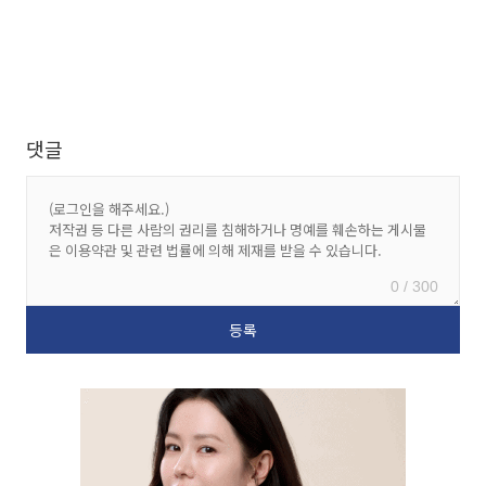
댓글
0 / 300