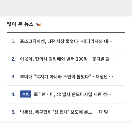
많이 본 뉴스
포스코퓨처엠, LFP 시장 뚫었다…배터리사와 대규모 장기 공급 합의
1.
아옳이, 한의사 김형배와 벌써 200일⋯꽃다발 들고 "프러포즈 아냐"
2.
추미애 "복지가 아니라 도민이 늘었다"…재정난 책임론 정면돌파
3.
軍 "한ㆍ미, 北 발사 탄도미사일 제원 정밀분석 중"
속보
4.
박문성, 축구협회 '성 접대' 보도에 분노…"다 말아먹으려고 작정했나"
5.