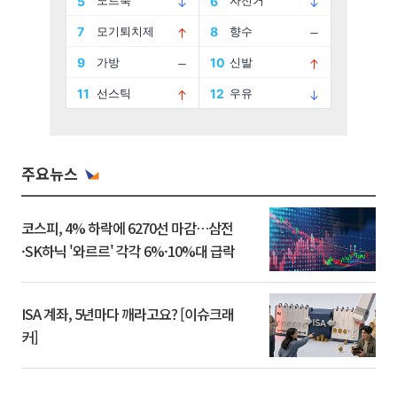
주요뉴스
코스피, 4% 하락에 6270선 마감…삼전
·SK하닉 '와르르' 각각 6%·10%대 급락
ISA 계좌, 5년마다 깨라고요? [이슈크래
커]