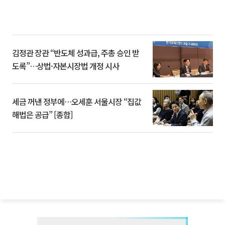
김정관 장관 “반도체 성과급, 주총 승인 받
도록”…상법·자본시장법 개정 시사
세금 꺼낸 정부에…오세훈 서울시장 “집값
해법은 공급” [종합]