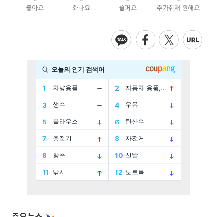
좋아요
화나요
슬퍼요
추가취재 원해요
주요뉴스