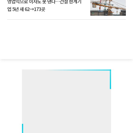
영업익으로 이자도 못 낸다…건설 한계기
업 5년 새 62→173곳