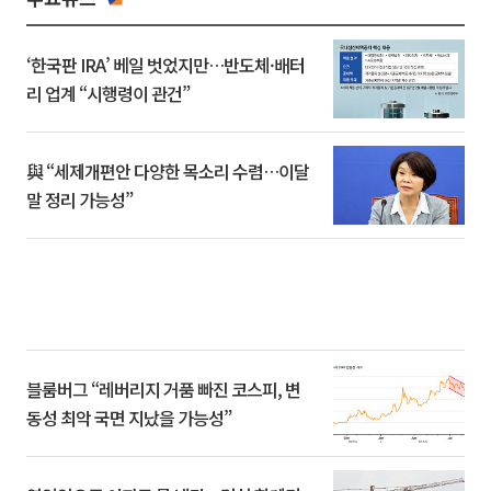
‘한국판 IRA’ 베일 벗었지만…반도체·배터
리 업계 “시행령이 관건”
與 “세제개편안 다양한 목소리 수렴…이달
말 정리 가능성”
블룸버그 “레버리지 거품 빠진 코스피, 변
동성 최악 국면 지났을 가능성”