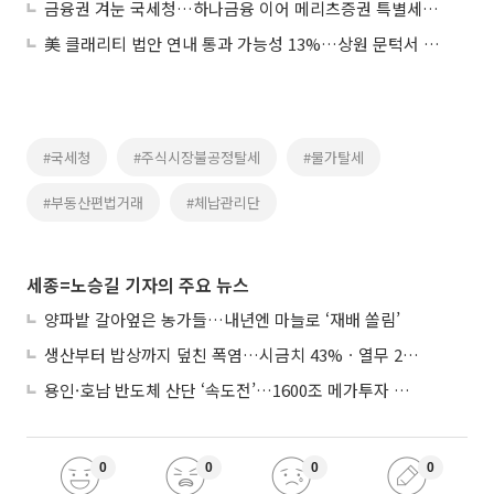
금융권 겨눈 국세청…하나금융 이어 메리츠증권 특별세무조사
美 클래리티 법안 연내 통과 가능성 13%…상원 문턱서 제동
#국세청
#주식시장불공정탈세
#물가탈세
#부동산편법거래
#체납관리단
세종=노승길 기자의 주요 뉴스
양파밭 갈아엎은 농가들…내년엔 마늘로 ‘재배 쏠림’
생산부터 밥상까지 덮친 폭염…시금치 43%ㆍ열무 28% 급등
용인·호남 반도체 산단 ‘속도전’…1600조 메가투자 이행 총력
0
0
0
0