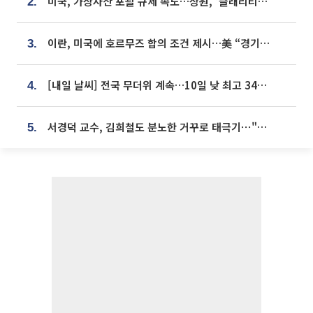
미국, 가상자산 포괄 규제 속도…상원, ‘클래리티법’ 9월 절차투표 추진
2.
이란, 미국에 호르무즈 합의 조건 제시…美 “경기 아직 안 끝나” [종합]
3.
[내일 날씨] 전국 무더위 계속…10일 낮 최고 34도 육박
4.
서경덕 교수, 김희철도 분노한 거꾸로 태극기⋯"엉터리는 아냐, 아쉬울 뿐"
5.