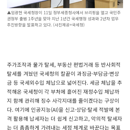
▲임광현 국세청장이 11일 정부세종청사에서 브리핑을 열고 국민주
권정부 출범 1주년을 맞아 지난 1년간 국세행정 성과와 2년차 업무
추진방향을 발표하고 있다. (사진제공=국세청)
주가조작과 물가 탈세, 부동산 편법거래 등 반사회적
탈세를 겨눴던 국세청의 칼끝이 과징금·부담금·변상
금 등 국세외수입 체납으로 넓어진다. 세금 체납을 추
적해온 국세청이 각 부처에 흩어진 재정수입 체납까
지 함께 관리해 징수 사각지대를 줄이겠다는 구상이
다. 여기에 인공지능(AI)을 신고·상담·탈세 적발에 본
격 활용해 납세자는 더 쉽게 신고하고, 악의적 탈세자
는 더 촘촘하게 가려내는 세정 체계로 바꾼다는 목표