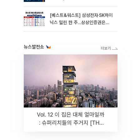
옮겨 붙었다
[베스트&워스트] 삼성전자·SK하이
닉스 밀린 한 주…상상인증권은
85% 급등
뉴스발전소
Vol. 12 이 집은 대체 얼마일까
: 슈퍼리치들의 주거지 [THE
RARE]