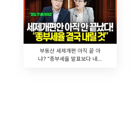
부동산 세제개편 아직 끝 아
냐? "종부세율 발표보다 내릴
것" 장기거주·양도세 전망 I 집
땅지성 I 김인만, 진미윤