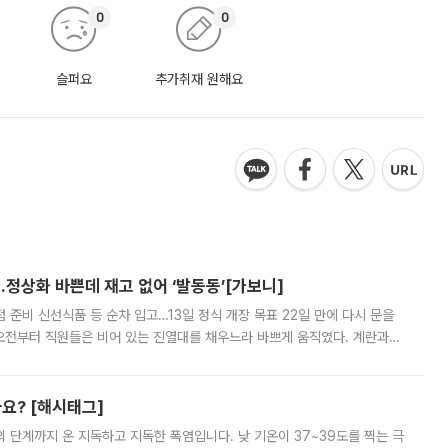
0
0
슬퍼요
추가취재 원해요
…정상화 바쁜데 재고 없어 ‘발동동’[가보니]
준비 신선식품 등 순차 입고…13일 정식 개장 목표 22일 만에 다시 문을
오전부터 직원들은 비어 있는 진열대를 채우느라 바쁘게 움직였다. 계란과
리를 잡기 시작했지만, 매장 곳곳엔 여전히 텅 빈 매대가 먼저 눈에 들어왔
까요? [해시태그]
’의 단계까지 온 지독하고 지독한 폭염입니다. 낮 기온이 37~39도를 찍는 극