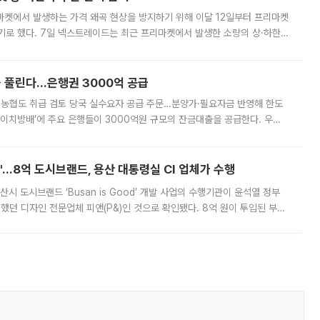
마켓에서 발생하는 가격 왜곡 현상을 방지하기 위해 이달 12일부터 프리마켓
기로 했다. 7일 넥스트레이드는 최근 프리마켓에서 발생한 소량의 상·하한
, 주문 오류로 인한 가격 급등락을 최소화하기 위한 비상 대응방안을 발표
 풀린다…은행권 3000억 공급
리·농협도 취급 검토 당국 실수요자 공급 주문…분양가·필요자금 반영해 한도
에이치방배’에 주요 은행들이 3000억원 규모의 잔금대출을 공급한다. 우리
하고 있어 향후 공급 규모가 늘어날 전망이다. 7일 금융권에 따르면 KB국
od'…8억 도시브랜드, 용산 대통령실 CI 업체가 수행
시 도시브랜드 ‘Busan is Good’ 개발 사업의 수행기관이 윤석열 정부
여했던 디자인 전문업체 피앤(P&)인 것으로 확인됐다. 8억 원이 투입된 부산
 부족과 디자인 정체성 논란에 휩싸였던 만큼, 사업 선정 과정과 결과물에