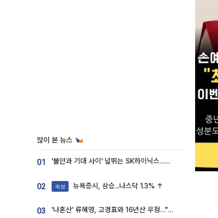
많이 본 뉴스
'불안과 기대 사이' 널뛰는 SK하이닉스…증권가 "HBM4·LTA 기반 펀터멘털 견고"
01
뉴욕증시, 상승...나스닥 1.3% ↑
02
속보
'나혼산' 류혜영, 고경표와 16년산 우정…"자취방서 부모님과 마주쳐"
03