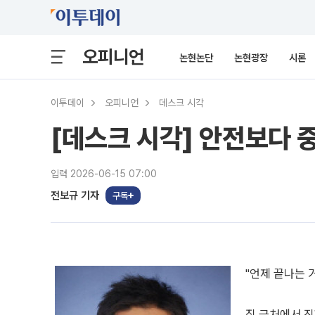
오피니언
논현논단
논현광장
시론
이투데이
오피니언
데스크 시각
[데스크 시각] 안전보다 
입력 2026-06-15 07:00
전보규 기자
구독
"언제 끝나는 거
집 근처에서 진