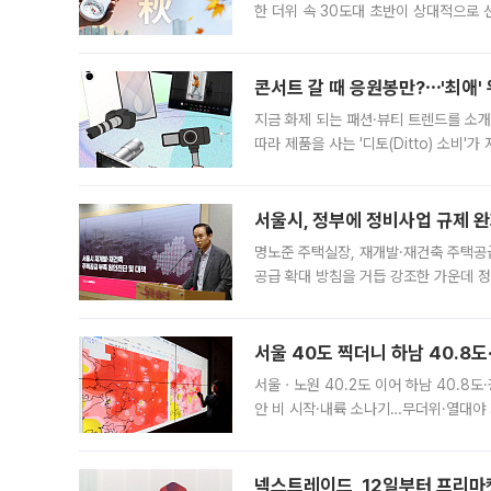
한 더위 속 30도대 초반이 상대적으로
지역에 있었습니다. 7월 말에는 서풍과
콘서트 갈 때 응원봉만?⋯'최애'
지금 화제 되는 패션·뷰티 트렌드를 소개
따라 제품을 사는 '디토(Ditto) 소비
어디일까요? 아이돌 콘서트 시작을 기다
서울시, 정부에 정비사업 규제 완화
명노준 주택실장, 재개발·재건축 주택공
공급 확대 방침을 거듭 강조한 가운데 정
면 반박하고 나섰다. 명노준 서울시 주택
서울 40도 찍더니 하남 40.8도
서울ㆍ노원 40.2도 이어 하남 40.8도
안 비 시작·내륙 소나기…무더위·열대야 
에서도 40도를 웃도는 기온이 관측됐다
의 극심한
넥스트레이드, 12일부터 프리마