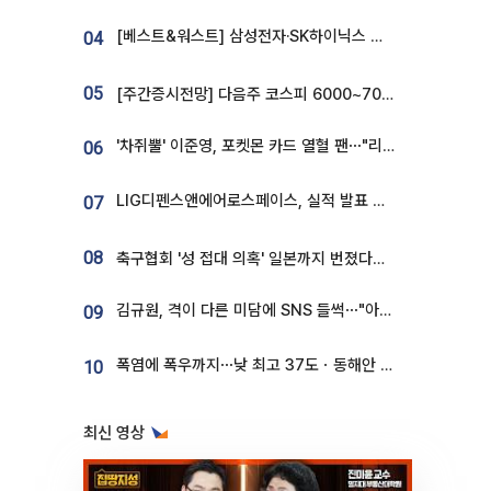
[베스트&워스트] 삼성전자·SK하이닉스 밀린 한 주…상상인증권은 85% 급등
04
05
[주간증시전망] 다음주 코스피 6000~7000⋯“外人 수급은 정책이 변수”
'차쥐뿔' 이준영, 포켓몬 카드 열혈 팬⋯"리셀러 처단할 것"
06
LIG디펜스앤에어로스페이스, 실적 발표 후 급락→반등⋯증권가 “28년까지 튼튼”
07
08
축구협회 '성 접대 의혹' 일본까지 번졌다…日 심판 실명 공개
김규원, 격이 다른 미담에 SNS 들썩⋯"아이 속옷 빨고 졸업식도 참석"
09
폭염에 폭우까지⋯낮 최고 37도ㆍ동해안 강한 비 [날씨]
10
최신 영상