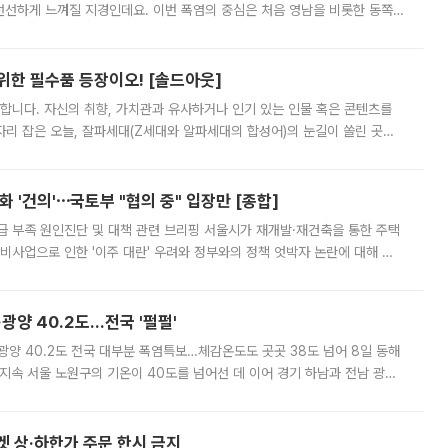
 선선하게 느껴질 지경인데요. 이번 폭염의 중심은 처음 영남을 비롯한 동쪽
 북서풍이 산맥을 넘어 영남 쪽으로 내려오면서 뜨겁고 건조해졌는데요.
 위한 필수품 등장이오! [솔드아웃]
합니다. 자신의 취향, 가치관과 유사하거나 인기 있는 인물 혹은 콘텐츠를
'가 자리 잡은 오늘, 잘파세대(Z세대와 알파세대의 합성어)의 눈길이 쏠린 곳은
리는 공연장. 응원봉만큼이나 눈에 띄는 게 있습니다. 공연이 시작되기
 '건의'⋯국토부 "협의 중" 입장만 [종합]
급 부족 원인진단 및 대책 관련 브리핑 서울시가 재개발·재건축을 통한 주택
비사업으로 인한 '이주 대란' 우려와 정부와의 정책 엇박자 논란에 대해 정
실장은 2031년까지 31만 가구 착공 목표에 차질이 없다는 입장이나,
·광양 40.2도…전국 '펄펄'
·광양 40.2도 전국 대부분 폭염특보…체감온도도 곳곳 38도 넘어 8일 동해
지속 서울 노원구의 기온이 40도를 넘어선 데 이어 경기 하남과 전남 광양
. 전국 대부분 지역에 폭염특보가 내려진 가운데 곳곳에서 39~40도 안팎
켓 상·하한가 주문 한시 금지