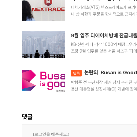
대체거래소(ATS) 넥스트레이드가 프리
내 상·하한가 주문을 한시적으로 금지하
가 체결 사례와 관련해 설명자료를 내고
9월 입주 디에이치방배 잔금대출
KB·신한·하나 각각 1000억 배정…우
조정 9월 입주를 앞둔 서울 서초구 ‘디
은행과 NH농협은행도 대출 취급을 검토
민은행
논란의 'Busan is Go
단독
박형준 전 부산시장 재임 당시 추진된 부산
용산 대통령실 상징체계(CI) 개발에 참
도시브랜드 사업이 공개 이후 시민 공감
댓글