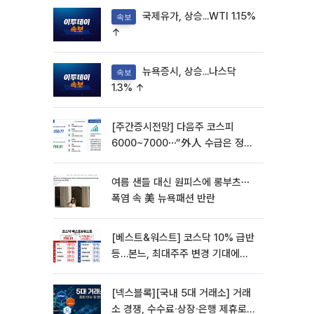
국제유가, 상승...WTI 1.15%
속보
↑
뉴욕증시, 상승...나스닥
속보
1.3% ↑
[주간증시전망] 다음주 코스피
6000~7000⋯“外人 수급은 정책
이 변수”
여름 샌들 대신 원피스에 롱부츠⋯
폭염 속 美 뉴욕패션 반란
[베스트&워스트] 코스닥 10% 급반
등…본느, 최대주주 변경 기대에
270% 폭등
[넥스블록][국내 5대 거래소] 거래
소 경쟁, 수수료∙상장∙은행 제휴로