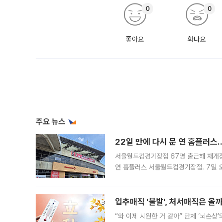
0
0
좋아요
화나요
주요 뉴스
22일 만에 다시 문 연 홈플러스
서울월드컵경기장점 67명 출근해 재개점 
연 홈플러스 서울월드컵경기장점. 7일 
우유, 과일 같은 신선식품이 차근차근 자
입추매직 '불발', 처서매직은 올
“와 이제 시원한 거 같아” 단체 ‘뇌손상