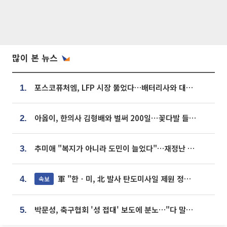
많이 본 뉴스
포스코퓨처엠, LFP 시장 뚫었다…배터리사와 대규모 장기 공급 합의
1.
아옳이, 한의사 김형배와 벌써 200일⋯꽃다발 들고 "프러포즈 아냐"
2.
추미애 "복지가 아니라 도민이 늘었다"…재정난 책임론 정면돌파
3.
軍 "한ㆍ미, 北 발사 탄도미사일 제원 정밀분석 중"
속보
4.
박문성, 축구협회 '성 접대' 보도에 분노…"다 말아먹으려고 작정했나"
5.