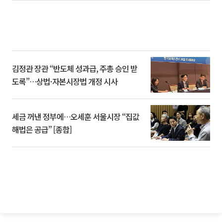
김정관 장관 “반도체 성과급, 주총 승인 받
도록”…상법·자본시장법 개정 시사
세금 꺼낸 정부에…오세훈 서울시장 “집값
해법은 공급” [종합]