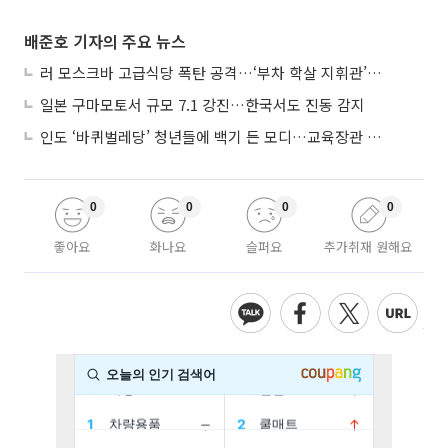
배준호 기자의 주요 뉴스
러 모스크바 고급식당 폭탄 공격…‘부차 학살 지휘관’ 노렸나
일본 구마모토서 규모 7.1 강진…한국서도 진동 감지
인도 ‘바퀴벌레당’ 청년들에 백기 든 모디…교육장관 사퇴
0
0
0
0
좋아요
화나요
슬퍼요
추가취재 원해요