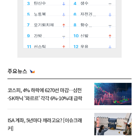
주요뉴스
코스피, 4% 하락에 6270선 마감…삼전
·SK하닉 '와르르' 각각 6%·10%대 급락
ISA 계좌, 5년마다 깨라고요? [이슈크래
커]