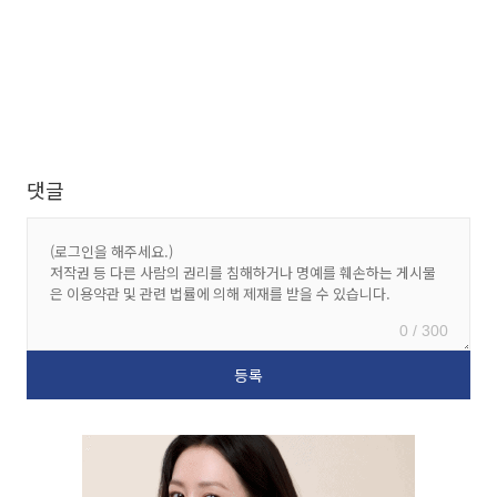
댓글
0 / 300