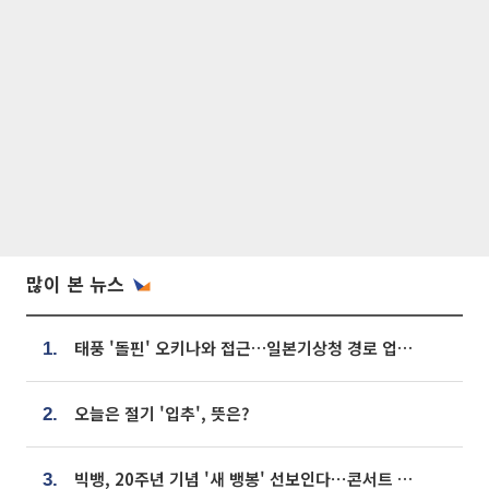
많이 본 뉴스
태풍 '돌핀' 오키나와 접근…일본기상청 경로 업데이트
1.
오늘은 절기 '입추', 뜻은?
2.
빅뱅, 20주년 기념 '새 뱅봉' 선보인다⋯콘서트 앞두고 팝업 개최
3.