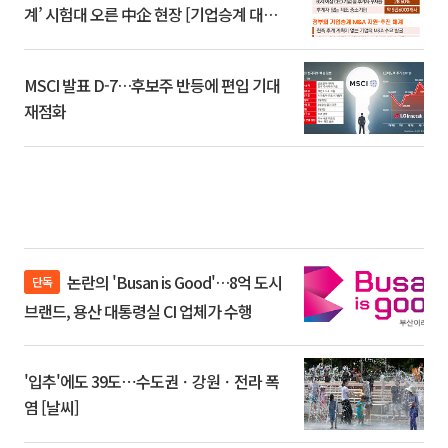
계’ 시험대 오른 中企 현장 [기업승계 대전
환]
MSCI 발표 D-7…후보주 반등에 편입 기대
재점화
논란의 'Busan is Good'…8억 도시
단독
브랜드, 용산 대통령실 CI 업체가 수행
'입추'에도 39도⋯수도권ㆍ강원ㆍ전라 폭
염 [날씨]