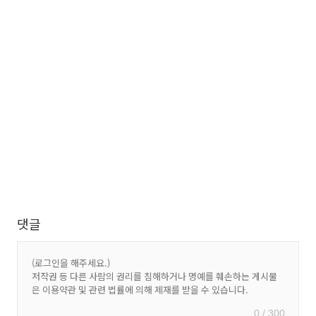
댓글
0 / 300