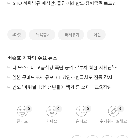
STO 하위법규 예상안, 풀링·거래한도·정형증권 로드맵 제시
#마켓
#뉴욕증시
#국제유가
#이란
배준호 기자의 주요 뉴스
러 모스크바 고급식당 폭탄 공격…‘부차 학살 지휘관’ 노렸나
일본 구마모토서 규모 7.1 강진…한국서도 진동 감지
인도 ‘바퀴벌레당’ 청년들에 백기 든 모디…교육장관 사퇴
0
0
0
0
좋아요
화나요
슬퍼요
추가취재 원해요