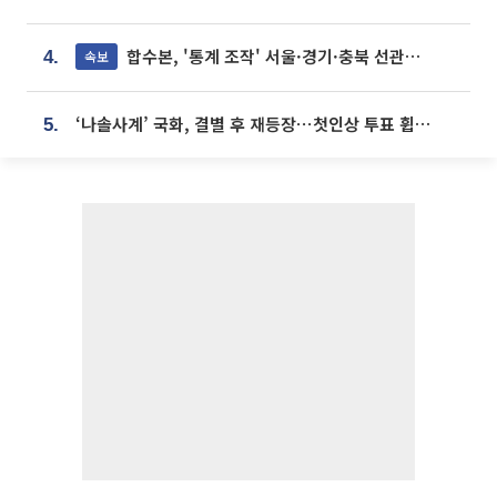
합수본, '통계 조작' 서울·경기·충북 선관위 등 추가 압수수색
속보
4.
‘나솔사계’ 국화, 결별 후 재등장⋯첫인상 투표 휩쓸고 ‘인기녀’ 등극
5.