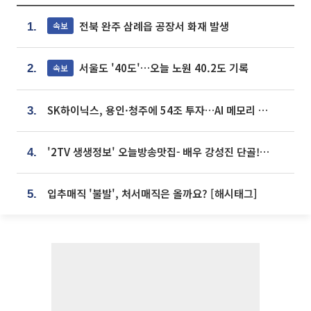
전북 완주 삼례읍 공장서 화재 발생
속보
1.
서울도 '40도'…오늘 노원 40.2도 기록
속보
2.
SK하이닉스, 용인·청주에 54조 투자…AI 메모리 생산기지 키운다
3.
'2TV 생생정보' 오늘방송맛집- 배우 강성진 단골! 쌀국수ㆍ푸팟퐁 커리 맛집 '블○○○'
4.
입추매직 '불발', 처서매직은 올까요? [해시태그]
5.