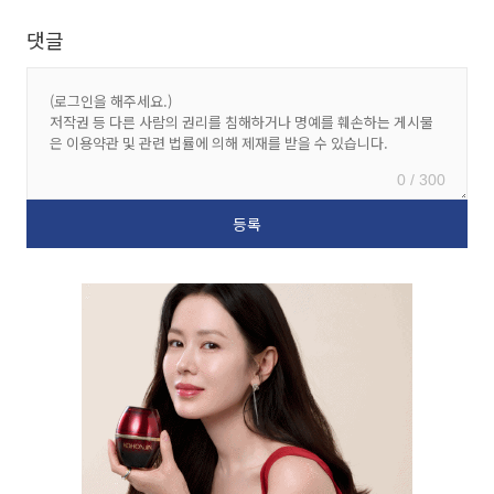
댓글
0 / 300