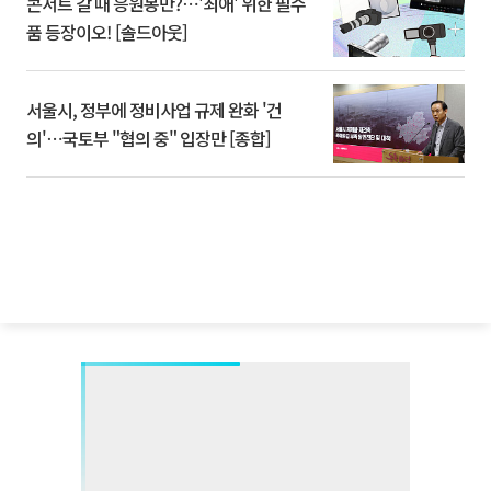
콘서트 갈 때 응원봉만?⋯'최애' 위한 필수
품 등장이오! [솔드아웃]
서울시, 정부에 정비사업 규제 완화 '건
의'⋯국토부 "협의 중" 입장만 [종합]