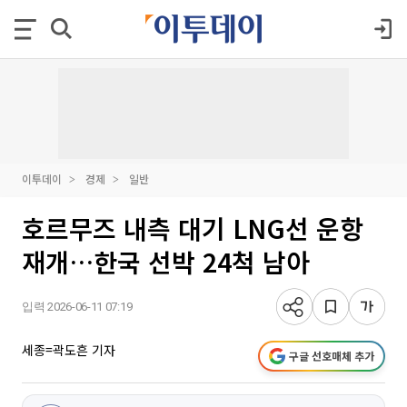
이투데이
경제
일반
호르무즈 내측 대기 LNG선 운항
재개…한국 선박 24척 남아
입력 2026-06-11 07:19
세종=곽도흔 기자
구글 선호매체 추가