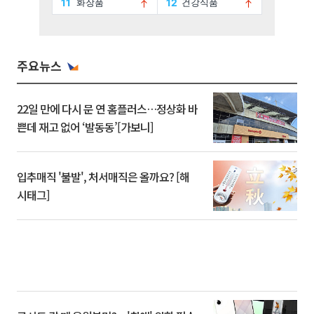
주요뉴스
22일 만에 다시 문 연 홈플러스…정상화 바
쁜데 재고 없어 ‘발동동’[가보니]
입추매직 '불발', 처서매직은 올까요? [해
시태그]