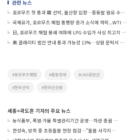
관련 뉴스
호르무즈 첫 통과 韓 선박, 울산항 입항…중동발 원유 수송 '분수령’
국제유가, 호르무즈 해협 통행량 증가 소식에 하락...WTI 3.4%↓
日, 호르무즈 해협 봉쇄 여파에 LPG 수입가 사상 최고치 경신
美 클래리티 법안 연내 통과 가능성 13%…상원 문턱서 제동
#호르무즈해협
#중동정세
#LNG운반선
#한국선박
#한국인선원
세종=곽도흔 기자의 주요 뉴스
농식품부, 폭염·가뭄 특별관리기간 운영…차관 총괄 대응체계 격상
한성숙, 방학 중 초등돌봄 현장 점검…"돌봄 사각지대 없애야"