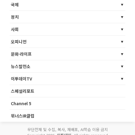
국제
정치
사회
오피니언
문화·라이프
뉴스발전소
이투데이TV
스페셜리포트
Channel 5
위너스IR클럽
무단전재 및 수집, 복사, 재배포, AI학습 이용 금지