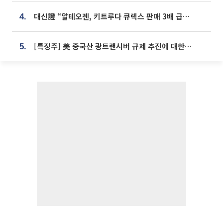
대신證 “알테오젠, 키트루다 큐렉스 판매 3배 급증…목표가 41만원 상향”
4.
[특징주] 美 중국산 광트랜시버 규제 추진에 대한광통신 등 광통신株 강세
5.