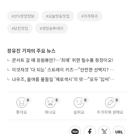
#2TV생생정보
#오늘방송맛집
#가격파괴
#당진맛집
#생방송투데이
장유진 기자의 주요 뉴스
콘서트 갈 때 응원봉만?⋯'최애' 위한 필수품 등장이오!
이것저것 '다 되는' 스트레이 키즈⋯"안전한 선택지? 도전이 재밌죠"
나우즈, 올여름 물들일 '제로섹시'의 맛⋯"모두 '입덕'시킬 것"
0
0
0
0
좋아요
화나요
슬퍼요
추가취재 원해요