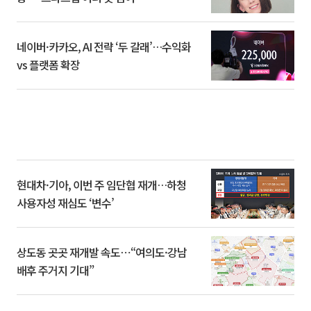
네이버·카카오, AI 전략 ‘두 갈래’…수익화
vs 플랫폼 확장
현대차·기아, 이번 주 임단협 재개…하청
사용자성 재심도 ‘변수’
상도동 곳곳 재개발 속도⋯“여의도·강남
배후 주거지 기대”