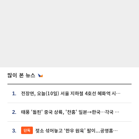
많이 본 뉴스
전장연, 오늘(10일) 서울 지하철 4호선 혜화역 시위…1호선 용산역 무정차
1.
태풍 '돌핀' 중국 상륙, '찬홈' 일본→한국…각국 기상청 예상 경로는?
2.
젖소 섞어놓고 ‘한우 원육’ 팔이...공영홈쇼핑 표기·검증 구멍
단독
3.