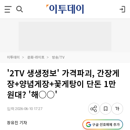
이투데이
문화·라이프
방송/TV
'2TV 생생정보' 가격파괴, 간장게
장+양념게장+꽃게탕이 단돈 1만
원대? '해○○'
입력 2026-06-10 17:27
장유진 기자
구글 선호매체 추가