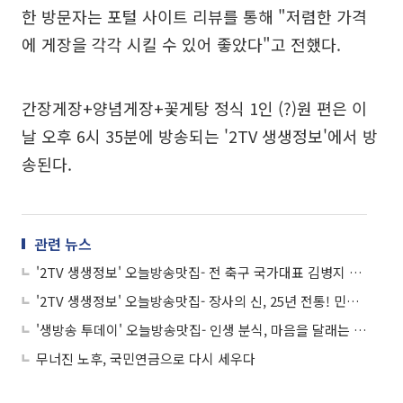
한 방문자는 포털 사이트 리뷰를 통해 "저렴한 가격
에 게장을 각각 시킬 수 있어 좋았다"고 전했다.
간장게장+양념게장+꽃게탕 정식 1인 (?)원 편은 이
날 오후 6시 35분에 방송되는 '2TV 생생정보'에서 방
송된다.
관련 뉴스
'2TV 생생정보' 오늘방송맛집- 전 축구 국가대표 김병지 단골! 푸짐한 백반 맛집 '된○○'
'2TV 생생정보' 오늘방송맛집- 장사의 신, 25년 전통! 민어 정식 맛집 '민○○○'
'생방송 투데이' 오늘방송맛집- 인생 분식, 마음을 달래는 맛! 잔치국수 맛집 '훈○○'
무너진 노후, 국민연금으로 다시 세우다