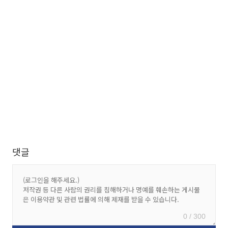
댓글
0 / 300