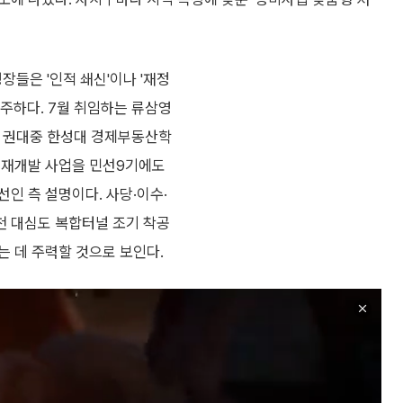
장들은 '인적 쇄신'이나 '재정
주하다. 7월 취임하는 류삼영
 권대중 한성대 경제부동산학
 재개발 사업을 민선9기에도
인 측 설명이다. 사당·이수·
천 대심도 복합터널 조기 착공
는 데 주력할 것으로 보인다.