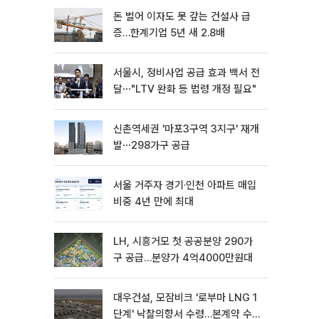
돈 벌어 이자도 못 갚는 건설사 급
증…한계기업 5년 새 2.8배
서울시, 정비사업 공급 효과 백서 전
달⋯"LTV 완화 등 법령 개정 필요"
신촌역세권 '마포3구역 3지구' 재개
발⋯298가구 공급
서울 거주자 경기·인천 아파트 매입
비중 4년 만에 최대
LH, 시흥거모 첫 공공분양 290가
구 공급…분양가 4억4000만원대
대우건설, 모잠비크 '로부마 LNG 1
단계' 낙찰의향서 수령…본계약 수