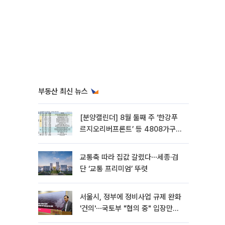
부동산 최신 뉴스
[분양캘린더] 8월 둘째 주 ‘한강푸
르지오리버프론트’ 등 4808가구
분양
교통축 따라 집값 갈렸다⋯세종·검
단 ‘교통 프리미엄’ 뚜렷
서울시, 정부에 정비사업 규제 완화
'건의'⋯국토부 "협의 중" 입장만
[종합]