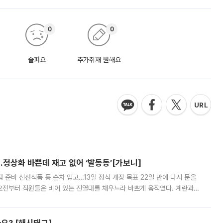
0
0
슬퍼요
추가취재 원해요
…정상화 바쁜데 재고 없어 ‘발동동’[가보니]
준비 신선식품 등 순차 입고…13일 정식 개장 목표 22일 만에 다시 문을
오전부터 직원들은 비어 있는 진열대를 채우느라 바쁘게 움직였다. 계란과
리를 잡기 시작했지만, 매장 곳곳엔 여전히 텅 빈 매대가 먼저 눈에 들어왔