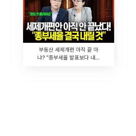
부동산 세제개편 아직 끝 아
냐? "종부세율 발표보다 내릴
것" 장기거주·양도세 전망 I 집
땅지성 I 김인만, 진미윤