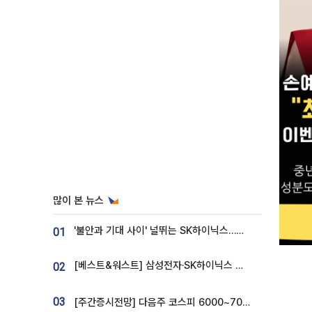
많이 본 뉴스
'불안과 기대 사이' 널뛰는 SK하이닉스…증권가 "HBM4·LTA 기반 펀터멘털 견고"
01
[베스트&워스트] 삼성전자·SK하이닉스 밀린 한 주…상상인증권은 85% 급등
02
03
[주간증시전망] 다음주 코스피 6000~7000⋯“外人 수급은 정책이 변수”