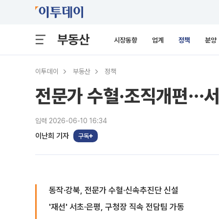
부동산
시장동향
업계
정책
분양
이투데이
부동산
정책
전문가 수혈·조직개편⋯서
입력 2026-06-10 16:34
이난희 기자
구독
동작·강북, 전문가 수혈·신속추진단 신설
'재선' 서초·은평, 구청장 직속 전담팀 가동