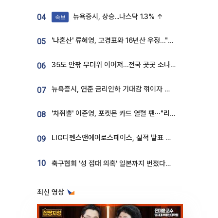
뉴욕증시, 상승...나스닥 1.3% ↑
04
속보
'나혼산' 류혜영, 고경표와 16년산 우정…"자취방서 부모님과 마주쳐"
05
35도 안팎 무더위 이어져…전국 곳곳 소나기 [오늘 날씨]
06
뉴욕증시, 연준 금리인하 기대감 꺾이자 상승...S&P500 사상 최고치 [종합]
07
'차쥐뿔' 이준영, 포켓몬 카드 열혈 팬⋯"리셀러 처단할 것"
08
LIG디펜스앤에어로스페이스, 실적 발표 후 급락→반등⋯증권가 “28년까지 튼튼”
09
10
축구협회 '성 접대 의혹' 일본까지 번졌다…日 심판 실명 공개
최신 영상