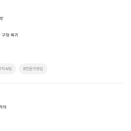
력'
식 구정 복귀
장직속팀
#전문가영입
 격차