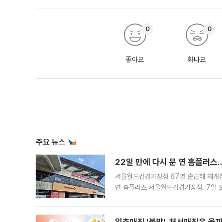
0
0
좋아요
화나요
주요 뉴스
22일 만에 다시 문 연 홈플러스
서울월드컵경기장점 67명 출근해 재개점 
연 홈플러스 서울월드컵경기장점. 7일 
우유, 과일 같은 신선식품이 차근차근 자