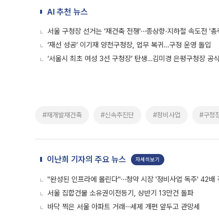
AI 추천 뉴스
서울 구청장 선거는 '재건축 전쟁'⋯종상향·지하철 속도전 '총
‘재선 성공’ 이기재 양천구청장, 업무 복귀…구정 운영 돌입
‘서울시 최초 여성 3선 구청장’ 탄생…김미경 은평구청장 공
#재개발재건축
#신속추진단
#정비사업
#구청
이난희 기자의 주요 뉴스
자세히보기
"완성된 인프라에 몰린다"⋯청약 시장 '정비사업 독주' 42배
서울 집합건물 소유권이전등기, 상반기 13만건 돌파
바닥 찍은 서울 아파트 거래⋯세제 개편 앞두고 관망세