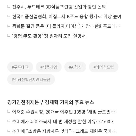
전주시, 푸드테크 3D식품프린팅 산업화 방안 논의
한국식품산업협회, 이집트서 K푸드 융합 행사로 위상 높여
광화문 절경 품은 ‘더 플라자 다이닝’ 개장…한화푸드테크의 미식 승부수
‘경험 無도 환영’ 첫 일자리 도전 설명서
#푸드테크
#식품산업
#AI혁신
#리더스포럼
#성남산업단지관리공단
경기인천취재본부 김재학 기자의 주요 뉴스
이재준 수원시장, 20개국 이주민 135명 '새빛 글로벌프렌즈' 위촉
추미애가 페이스북서 네 번 재정을 말한 이유…7700억 추경 열쇠는 도의회에
추미애 "소방은 지방사무 맞다"…그래도 재원은 국가가 나눠야