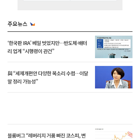
주요뉴스
‘한국판 IRA’ 베일 벗었지만…반도체·배터
리 업계 “시행령이 관건”
與 “세제개편안 다양한 목소리 수렴…이달
말 정리 가능성”
블룸버그 “레버리지 거품 빠진 코스피, 변