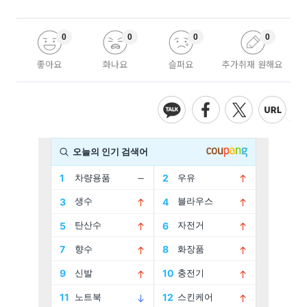
0
0
0
0
좋아요
화나요
슬퍼요
추가취재 원해요