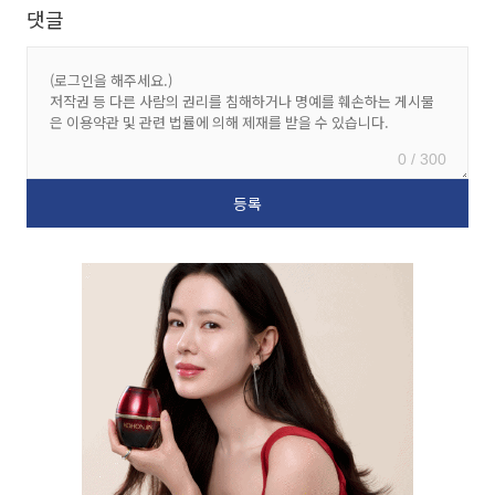
댓글
0 / 300