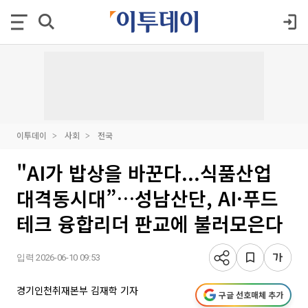
이투데이
사회
전국
"AI가 밥상을 바꾼다...식품산업
대격동시대”…성남산단, AI·푸드
테크 융합리더 판교에 불러모은다
입력 2026-06-10 09:53
경기인천취재본부 김재학 기자
구글 선호매체 추가