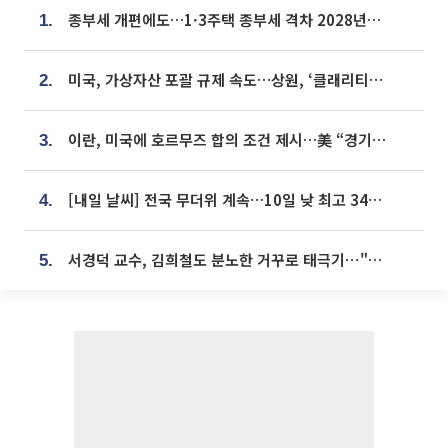
종부세 개편에도…1·3주택 종부세 격차 2028년부터 확대
1.
미국, 가상자산 포괄 규제 속도…상원, ‘클래리티법’ 9월 절차투표 추진
2.
이란, 미국에 호르무즈 합의 조건 제시…美 “경기 아직 안 끝나” [종합]
3.
[내일 날씨] 전국 무더위 계속…10일 낮 최고 34도 육박
4.
서경덕 교수, 김희철도 분노한 거꾸로 태극기⋯"엉터리는 아냐, 아쉬울 뿐"
5.