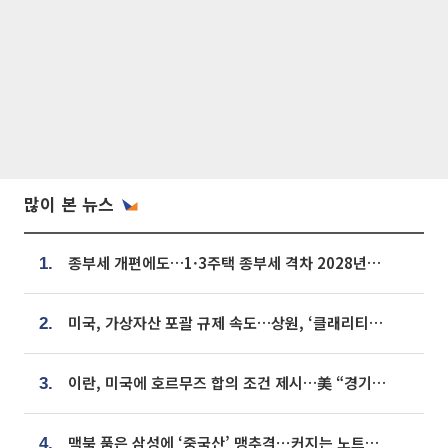
많이 본 뉴스
종부세 개편에도…1·3주택 종부세 격차 2028년부터 확대
1.
미국, 가상자산 포괄 규제 속도…상원, ‘클래리티법’ 9월 절차투표 추진
2.
이란, 미국에 호르무즈 합의 조건 제시…美 “경기 아직 안 끝나” [종합]
3.
맥북 품은 삼성에 ‘중국산’ 맹추격⋯커지는 노트북 OLED 시장
4.