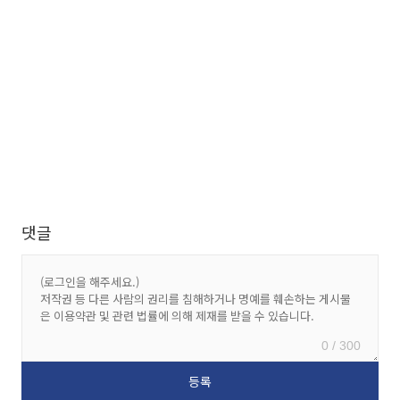
댓글
0 / 300