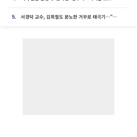
서경덕 교수, 김희철도 분노한 거꾸로 태극기⋯"엉터리는 아냐, 아쉬울 뿐"
5.