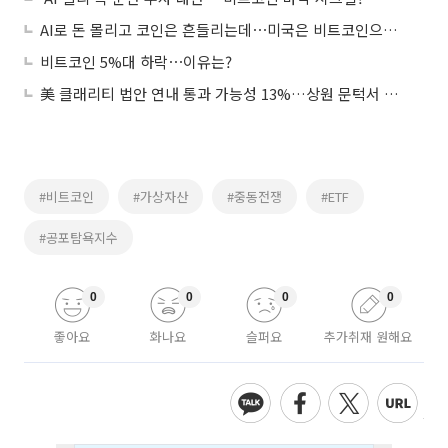
AI로 돈 몰리고 코인은 흔들리는데⋯미국은 비트코인으로 집 산다?
비트코인 5%대 하락⋯이유는?
美 클래리티 법안 연내 통과 가능성 13%…상원 문턱서 제동
#비트코인
#가상자산
#중동전쟁
#ETF
#공포탐욕지수
0
0
0
0
좋아요
화나요
슬퍼요
추가취재 원해요