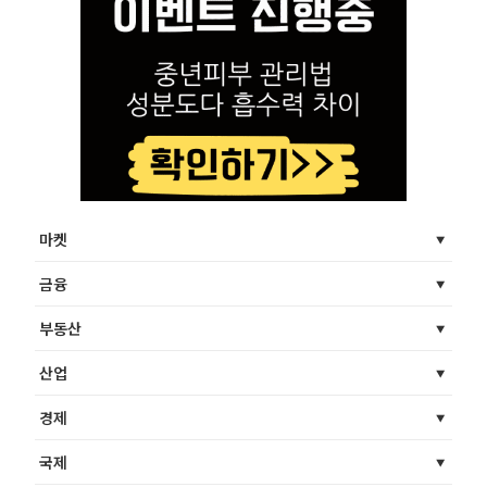
마켓
금융
부동산
산업
경제
국제