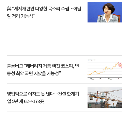
與 “세제개편안 다양한 목소리 수렴…이달
말 정리 가능성”
블룸버그 “레버리지 거품 빠진 코스피, 변
동성 최악 국면 지났을 가능성”
영업익으로 이자도 못 낸다…건설 한계기
업 5년 새 62→173곳