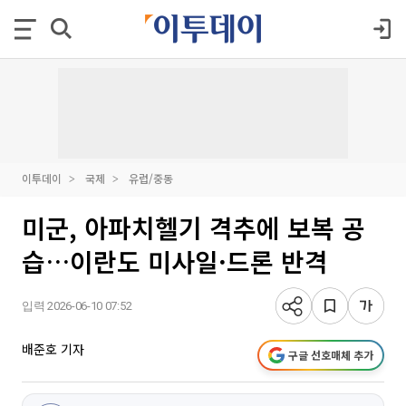
이투데이
국제
유럽/중동
미군, 아파치헬기 격추에 보복 공
습…이란도 미사일·드론 반격
입력 2026-06-10 07:52
배준호 기자
구글 선호매체 추가