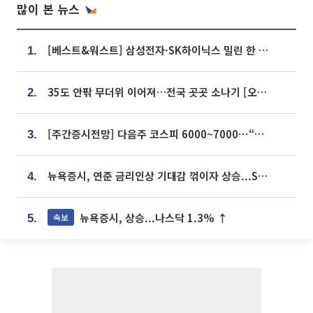
많이 본 뉴스
[베스트&워스트] 삼성전자·SK하이닉스 밀린 한 주…상상인증권은 85% 급등
1.
35도 안팎 무더위 이어져…전국 곳곳 소나기 [오늘 날씨]
2.
[주간증시전망] 다음주 코스피 6000~7000⋯“外人 수급은 정책이 변수”
3.
뉴욕증시, 연준 금리인상 기대감 꺾이자 상승...S&P500 사상 최고치 [종합]
4.
뉴욕증시, 상승...나스닥 1.3% ↑
속보
5.