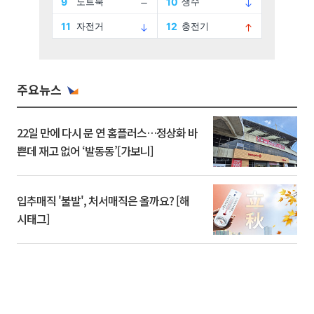
주요뉴스
22일 만에 다시 문 연 홈플러스…정상화 바
쁜데 재고 없어 ‘발동동’[가보니]
입추매직 '불발', 처서매직은 올까요? [해
시태그]