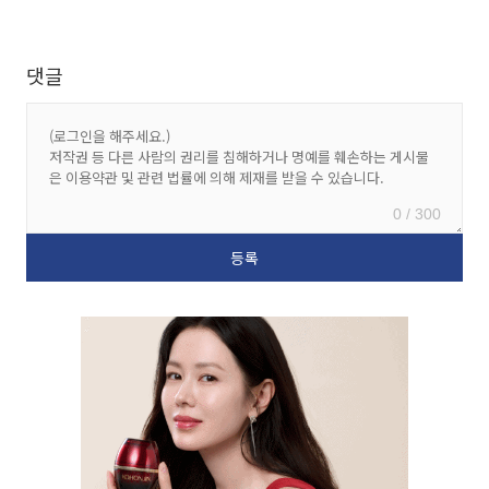
댓글
0 / 300