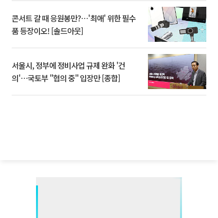
콘서트 갈 때 응원봉만?⋯'최애' 위한 필수
품 등장이오! [솔드아웃]
서울시, 정부에 정비사업 규제 완화 '건
의'⋯국토부 "협의 중" 입장만 [종합]