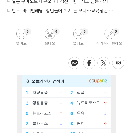
일본 구마모토서 규모 7.1 강진…한국서도 진동 감지
인도 ‘바퀴벌레당’ 청년들에 백기 든 모디…교육장관 사퇴
0
0
0
0
좋아요
화나요
슬퍼요
추가취재 원해요