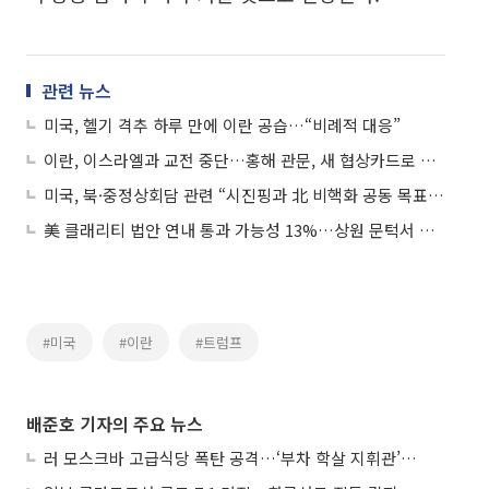
관련 뉴스
미국, 헬기 격추 하루 만에 이란 공습…“비례적 대응”
이란, 이스라엘과 교전 중단…홍해 관문, 새 협상카드로 부상
미국, 북·중정상회담 관련 “시진핑과 北 비핵화 공동 목표 확인”
美 클래리티 법안 연내 통과 가능성 13%…상원 문턱서 제동
#미국
#이란
#트럼프
배준호 기자의 주요 뉴스
러 모스크바 고급식당 폭탄 공격…‘부차 학살 지휘관’ 노렸나