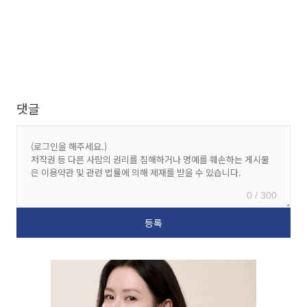
댓글
0 / 300