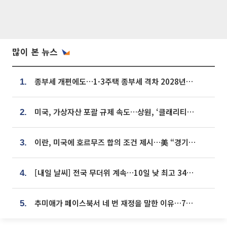
많이 본 뉴스
종부세 개편에도…1·3주택 종부세 격차 2028년부터 확대
1.
미국, 가상자산 포괄 규제 속도…상원, ‘클래리티법’ 9월 절차투표 추진
2.
이란, 미국에 호르무즈 합의 조건 제시…美 “경기 아직 안 끝나” [종합]
3.
[내일 날씨] 전국 무더위 계속…10일 낮 최고 34도 육박
4.
추미애가 페이스북서 네 번 재정을 말한 이유…7700억 추경 열쇠는 도의회에
5.