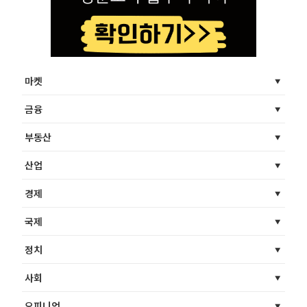
마켓
금융
부동산
산업
경제
국제
정치
사회
오피니언