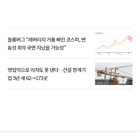
블룸버그 “레버리지 거품 빠진 코스피, 변
동성 최악 국면 지났을 가능성”
영업익으로 이자도 못 낸다…건설 한계기
업 5년 새 62→173곳