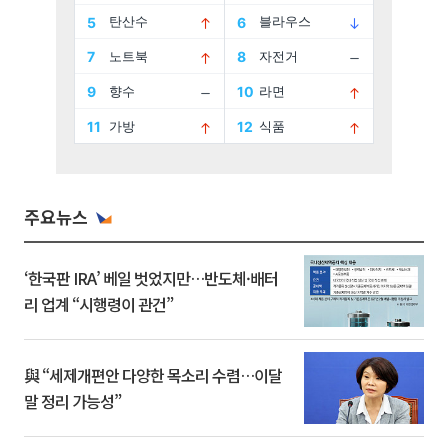
주요뉴스
‘한국판 IRA’ 베일 벗었지만…반도체·배터
리 업계 “시행령이 관건”
與 “세제개편안 다양한 목소리 수렴…이달
말 정리 가능성”