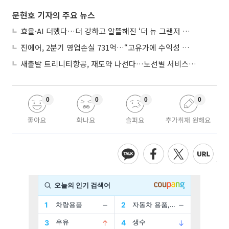
문현호 기자의 주요 뉴스
효율·AI 더했다…더 강하고 알뜰해진 ‘더 뉴 그랜저 하이브리드’
진에어, 2분기 영업손실 731억…“고유가에 수익성 악화”
새출발 트리니티항공, 재도약 나선다…노선별 서비스 차별화
0
0
0
0
좋아요
화나요
슬퍼요
추가취재 원해요