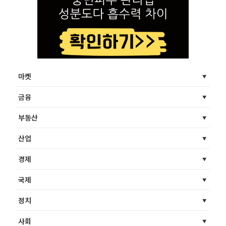
마켓
금융
부동산
산업
경제
국제
정치
사회