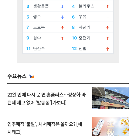
주요뉴스
22일 만에 다시 문 연 홈플러스…정상화 바
쁜데 재고 없어 ‘발동동’[가보니]
입추매직 '불발', 처서매직은 올까요? [해
시태그]