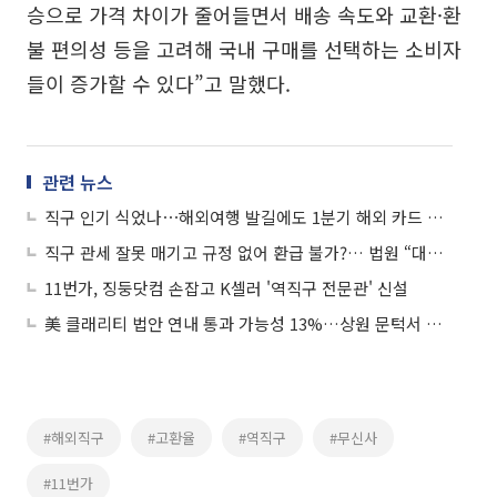
승으로 가격 차이가 줄어들면서 배송 속도와 교환·환
불 편의성 등을 고려해 국내 구매를 선택하는 소비자
들이 증가할 수 있다”고 말했다.
관련 뉴스
직구 인기 식었나⋯해외여행 발길에도 1분기 해외 카드 사용액 '주춤'
직구 관세 잘못 매기고 규정 없어 환급 불가?… 법원 “대납 유통사에 4억여원 돌려줘야"
11번가, 징둥닷컴 손잡고 K셀러 '역직구 전문관' 신설
美 클래리티 법안 연내 통과 가능성 13%…상원 문턱서 제동
#해외직구
#고환율
#역직구
#무신사
#11번가