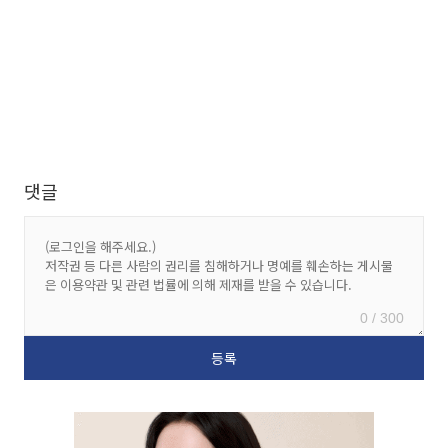
댓글
0 / 300