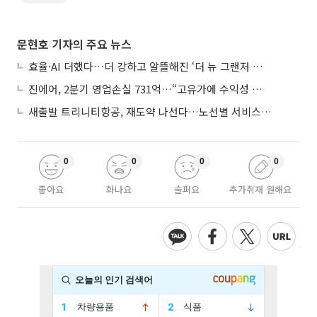
문현호 기자의 주요 뉴스
효율·AI 더했다…더 강하고 알뜰해진 ‘더 뉴 그랜저 하이브리드’
진에어, 2분기 영업손실 731억…“고유가에 수익성 악화”
새출발 트리니티항공, 재도약 나선다…노선별 서비스 차별화
0
0
0
0
좋아요
화나요
슬퍼요
추가취재 원해요