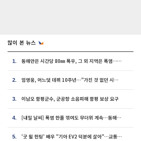
많이 본 뉴스
동해안은 시간당 80㎜ 폭우, 그 외 지역은 폭염…‘극과 극 날씨’
1.
임영웅, 어느덧 데뷔 10주년⋯"가진 것 없던 시절, 내 앞엔 20명의 팬뿐"
2.
이남오 함평군수, 군공항 소음피해 함평 보상 요구
3.
[내일 날씨] 폭염 한풀 꺾여도 무더위 계속⋯동해안 이틀 연속 비
4.
'굿 윌 헌팅' 배우 "기아 EV2 덕분에 살아"…교통사고 후 안전성 극찬
5.