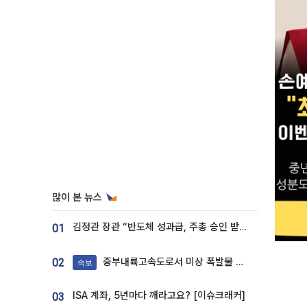
많이 본 뉴스
김정관 장관 “반도체 성과급, 주총 승인 받도록”…상법·자본시장법 개정 시사
01
중부내륙고속도로서 미상 폭발물 발견
02
속보
ISA 계좌, 5년마다 깨라고요? [이슈크래커]
03