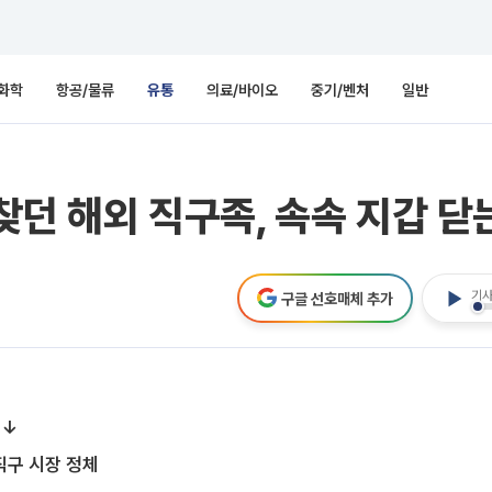
화학
항공/물류
유통
의료/바이오
중기/벤처
일반
 찾던 해외 직구족, 속속 지갑 닫
기사
구글 선호매체 추가
력↓
직구 시장 정체