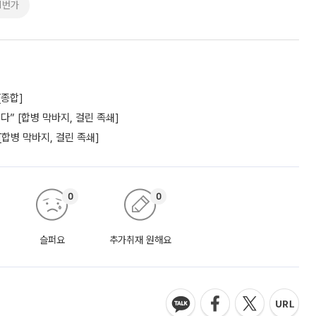
11번가
[종합]
” [합병 막바지, 걸린 족쇄]
[합병 막바지, 걸린 족쇄]
0
0
슬퍼요
추가취재 원해요