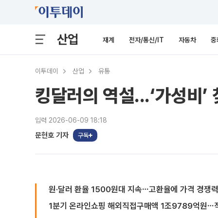
산업
재계
전자/통신/IT
자동차
중
이투데이
산업
유통
킹달러의 역설...‘가성비’
입력 2026-06-09 18:18
문현호 기자
구독
원·달러 환율 1500원대 지속⋯고환율에 가격 경쟁
1분기 온라인쇼핑 해외직접구매액 1조9789억원⋯