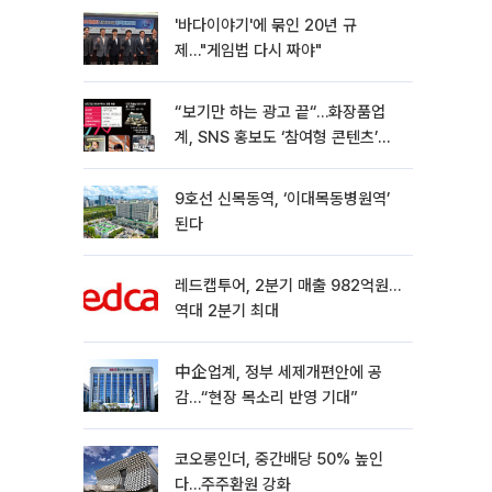
'바다이야기'에 묶인 20년 규
제…"게임법 다시 짜야"
“보기만 하는 광고 끝“…화장품업
계, SNS 홍보도 ‘참여형 콘텐츠’로
변모[K뷰티 라방戰]
9호선 신목동역, ‘이대목동병원역’
된다
레드캡투어, 2분기 매출 982억원…
역대 2분기 최대
中企업계, 정부 세제개편안에 공
감…“현장 목소리 반영 기대”
코오롱인더, 중간배당 50% 높인
다…주주환원 강화