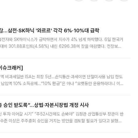
감…삼전·SK하닉 '와르르' 각각 6%·10%대 급락
삼성전자와 SK하이닉스가 급락하면서 지수가 4% 넘게 하락했다. 6일 한국거
비 301.88포인트(4.58%) 내린 6296.38에 장을 마감했다. 전장보다
스피는 장중 한때 6550.94까지 오르기도 했으나 6238.32까지 밀리기도 했
[이슈크래커]
 전액 비과세일반 ISA는 최장 5년…손익통산·과세이연 단절미사용 납입 한도
납입액 10% 소득공제…“10% 환급”은 아냐 “오랫동안 운용하라더니 이제
 ‘만능 절세 통장’으로 불리는 개인종합자산관리계좌(ISA)가 두 갈래로 개
주총 승인 받도록”…상법·자본시장법 개정 시사
닌 투자 이어갈 시기” “주52시간제도 손봐야” 김정관 산업통상부 장관이 반
 수준 이상은 주주총회 승인을 거치는 방안을 검토할 필요가 있다고 밝혔다.
배구조와 주주권 강화 논의가 이어지는 가운데, 핵심 연구인력에 대한