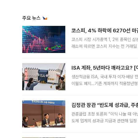
주요 뉴스
코스피, 4% 하락에 6270선 마
코스피 시장 시가총액 1, 2위 종목인 
래소에 따르면 코스피 지수는 전 거래일 대
1.81% 내린 6478.75에 출발한 코
다. 이날 오전
ISA 계좌, 5년마다 깨라고요? 
생산적금융 ISA, 국내 투자 이자·배당
이월도 폐지…기존 계좌까지 적용청년형 
는 5년마다 계좌를 해지하라는 건가요?”
편을
김정관 장관 “반도체 성과급, 
관훈클럽 초청 토론회 “이익 나눌 때 아
도체 업계의 성과급 지급과 관련해 일정
최근 상법·자본시장법 개정으로 기업 지