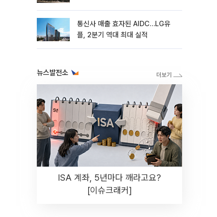
통신사 매출 효자된 AIDC…LG유
플, 2분기 역대 최대 실적
뉴스발전소
ISA 계좌, 5년마다 깨라고요?
[이슈크래커]