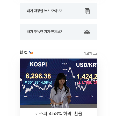
내가 저장한 뉴스 모아보기
내가 구독한 기자 전체보기
한 컷
코스피 4.58% 하락, 환율