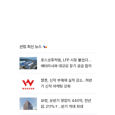
산업 최신 뉴스
포스코퓨처엠, LFP 시장 뚫었다…
배터리사와 대규모 장기 공급 합의
웹젠, 신작 부재에 실적 감소…하반
기 신작 마케팅 강화
보령, 상반기 영업익 440억, 전년
比 21.1%↑…반기 역대 최대