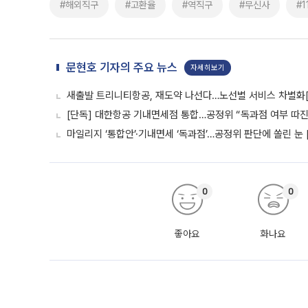
#해외직구
#고환율
#역직구
#무신사
#
문현호 기자의 주요 뉴스
자세히보기
새출발 트리니티항공, 재도약 나선다…노선별 서비스 차별화
[단독] 대한항공 기내면세점 통합…공정위 “독과점 여부 따진다
마일리지 ‘통합안’·기내면세 ‘독과점’…공정위 판단에 쏠린 눈 
0
0
좋아요
화나요