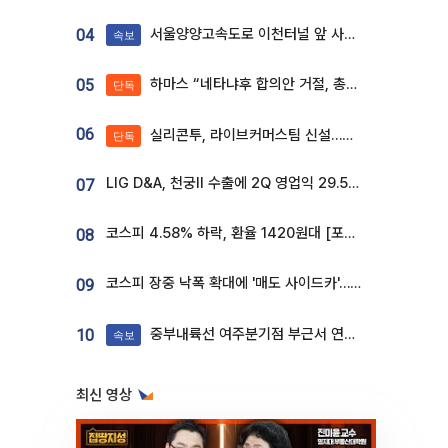
서울양양고속도로 이천터널 앞 사고 발생
04
속보
하마스 “네타냐후 합의안 거절, 총선 앞두고 시간 끌기”
05
단독
06
실리콘투, 라이브커머스팀 신설…K뷰티 ‘글로벌 판매망’ 확대[K뷰티 라방戰]
단독
LIG D&A, 천궁Ⅱ 수출에 2Q 영업익 29.5%↑…수주잔고 24.6조 [종합]
07
코스피 4.58% 하락, 환율 1420원대 [포토]
08
코스피 장중 낙폭 확대에 '매도 사이드카'…외인 2.8조'팔자'· 개인 3.1조 '사자'
09
중부내륙선 여주분기점 부근서 연이은 추돌사고 발생
10
속보
최신 영상