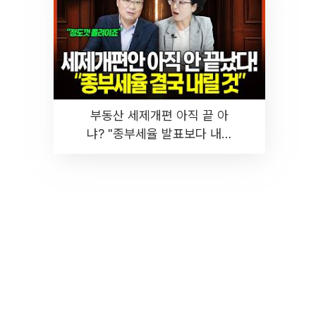
부동산 세제개편 아직 끝 아
냐? "종부세율 발표보다 내릴
것" 장기거주·양도세 전망 I 집
땅지성 I 김인만, 진미윤