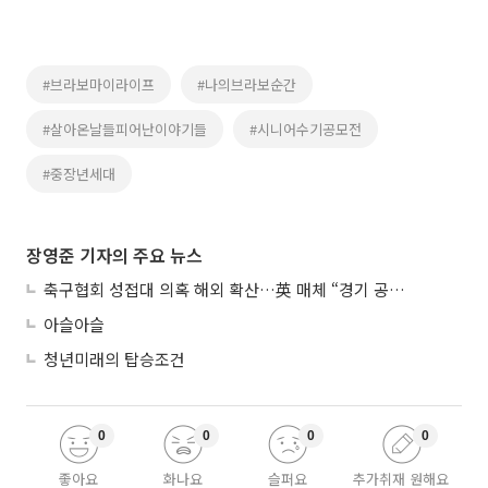
#브라보마이라이프
#나의브라보순간
#살아온날들피어난이야기들
#시니어수기공모전
#중장년세대
장영준 기자의 주요 뉴스
축구협회 성접대 의혹 해외 확산…英 매체 “경기 공정성 의문”
아슬아슬
청년미래의 탑승조건
0
0
0
0
좋아요
화나요
슬퍼요
추가취재 원해요