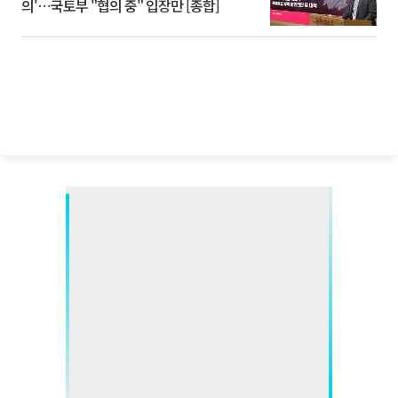
의'⋯국토부 "협의 중" 입장만 [종합]