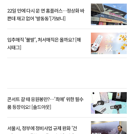
22일 만에 다시 문 연 홈플러스…정상화 바
쁜데 재고 없어 ‘발동동’[가보니]
입추매직 '불발', 처서매직은 올까요? [해
시태그]
콘서트 갈 때 응원봉만?⋯'최애' 위한 필수
품 등장이오! [솔드아웃]
서울시, 정부에 정비사업 규제 완화 '건