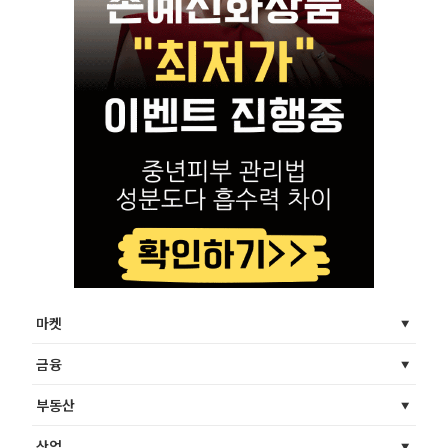
마켓
금융
부동산
산업