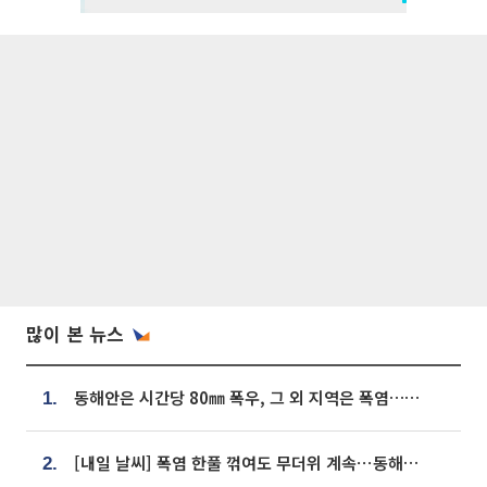
많이 본 뉴스
동해안은 시간당 80㎜ 폭우, 그 외 지역은 폭염…‘극과 극 날씨’
1.
[내일 날씨] 폭염 한풀 꺾여도 무더위 계속⋯동해안 이틀 연속 비
2.