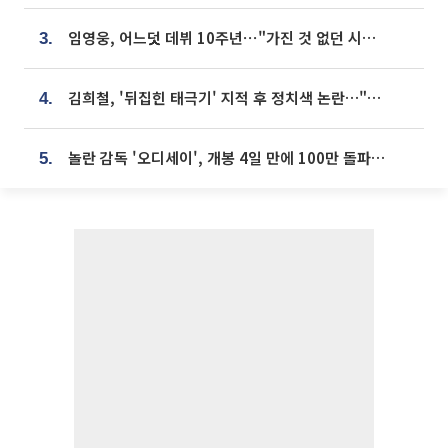
임영웅, 어느덧 데뷔 10주년⋯"가진 것 없던 시절, 내 앞엔 20명의 팬뿐"
3.
김희철, '뒤집힌 태극기' 지적 후 정치색 논란…"좌우 떠나 우리나라 국기"
4.
놀란 감독 '오디세이', 개봉 4일 만에 100만 돌파⋯'왕사남' 보다 빠르다
5.