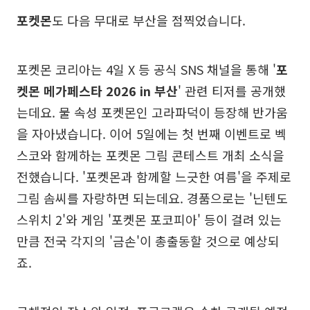
포켓몬
도 다음 무대로 부산을 점찍었습니다.
포켓몬 코리아는 4일 X 등 공식 SNS 채널을 통해 '
포
켓몬 메가페스타 2026 in 부산
' 관련 티저를 공개했
는데요. 물 속성 포켓몬인 고라파덕이 등장해 반가움
을 자아냈습니다. 이어 5일에는 첫 번째 이벤트로 벡
스코와 함께하는 포켓몬 그림 콘테스트 개최 소식을
전했습니다. '포켓몬과 함께할 느긋한 여름'을 주제로
그림 솜씨를 자랑하면 되는데요. 경품으로는 '닌텐도
스위치 2'와 게임 '포켓몬 포코피아' 등이 걸려 있는
만큼 전국 각지의 '금손'이 총출동할 것으로 예상되
죠.