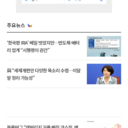
주요뉴스
‘한국판 IRA’ 베일 벗었지만…반도체·배터
리 업계 “시행령이 관건”
與 “세제개편안 다양한 목소리 수렴…이달
말 정리 가능성”
블룸버그 “레버리지 거품 빠진 코스피, 변