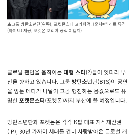
▲그룹 방탄소년단(왼쪽), 포켓몬스터 고라파덕. (출처=빅히트 뮤직
(하이브) 제공, 포켓몬 코리아 공식 X 캡처)
글로벌 팬덤을 움직이는
대형 스타
(?)들이 잇따라 부
산을 향하고 있습니다. 그룹
방탄소년
단(BTS)이 공연
을 앞둔 데다가 나날이 고공 행진하는 몸값으로도 유
명한
포켓몬스터
(포켓몬)까지 부산에 뜰 예정입니다.
방탄소년단과 포켓몬은 각각 K팝 대표 지식재산권
(IP), 30년 가까이 세대를 건너 사랑받아온 글로벌 캐