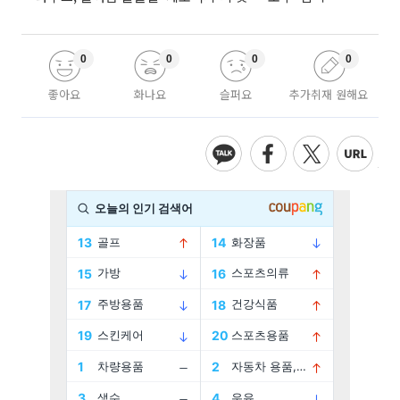
0
0
0
0
좋아요
화나요
슬퍼요
추가취재 원해요