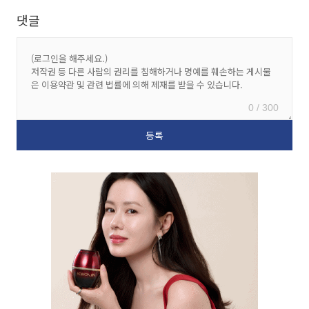
댓글
0 / 300