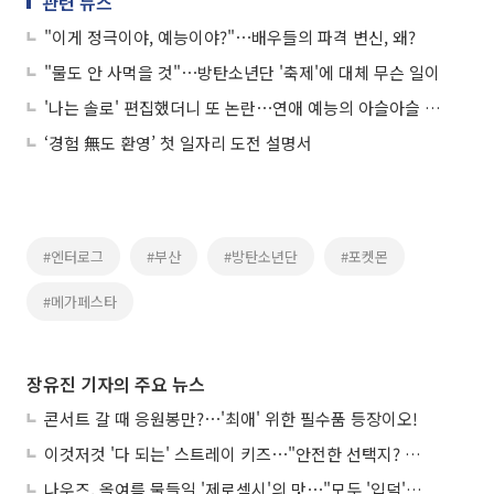
관련 뉴스
"이게 정극이야, 예능이야?"⋯배우들의 파격 변신, 왜?
"물도 안 사먹을 것"⋯방탄소년단 '축제'에 대체 무슨 일이
'나는 솔로' 편집했더니 또 논란⋯연애 예능의 아슬아슬 줄타기
‘경험 無도 환영’ 첫 일자리 도전 설명서
#엔터로그
#부산
#방탄소년단
#포켓몬
#메가페스타
장유진 기자의 주요 뉴스
콘서트 갈 때 응원봉만?⋯'최애' 위한 필수품 등장이오!
이것저것 '다 되는' 스트레이 키즈⋯"안전한 선택지? 도전이 재밌죠"
나우즈, 올여름 물들일 '제로섹시'의 맛⋯"모두 '입덕'시킬 것"