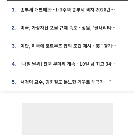
종부세 개편에도…1·3주택 종부세 격차 2028년부터 확대
1.
미국, 가상자산 포괄 규제 속도…상원, ‘클래리티법’ 9월 절차투표 추진
2.
이란, 미국에 호르무즈 합의 조건 제시…美 “경기 아직 안 끝나” [종합]
3.
[내일 날씨] 전국 무더위 계속…10일 낮 최고 34도 육박
4.
서경덕 교수, 김희철도 분노한 거꾸로 태극기⋯"엉터리는 아냐, 아쉬울 뿐"
5.