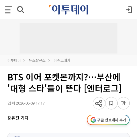
이투데이
뉴스발전소
이슈크래커
BTS 이어 포켓몬까지?⋯부산에
'대형 스타'들이 뜬다 [엔터로그]
입력 2026-06-09 17:17
장유진 기자
구글 선호매체 추가