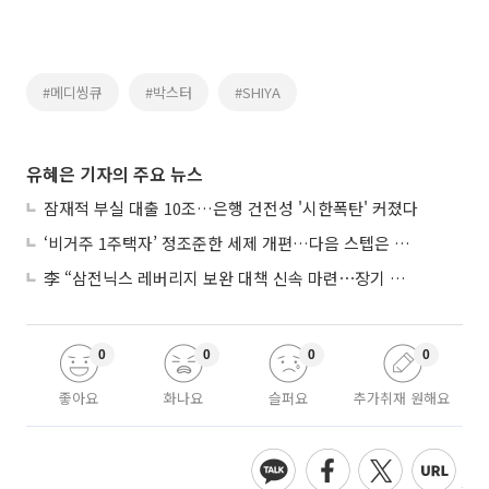
#메디씽큐
#박스터
#SHIYA
유혜은 기자의 주요 뉴스
잠재적 부실 대출 10조…은행 건전성 '시한폭탄' 커졌다
‘비거주 1주택자’ 정조준한 세제 개편…다음 스텝은 금융 대책
李 “삼전닉스 레버리지 보완 대책 신속 마련⋯장기 채무 과감히 탕감”
0
0
0
0
좋아요
화나요
슬퍼요
추가취재 원해요