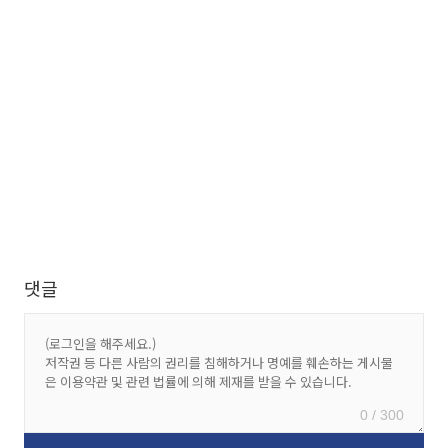
댓글
0 / 300