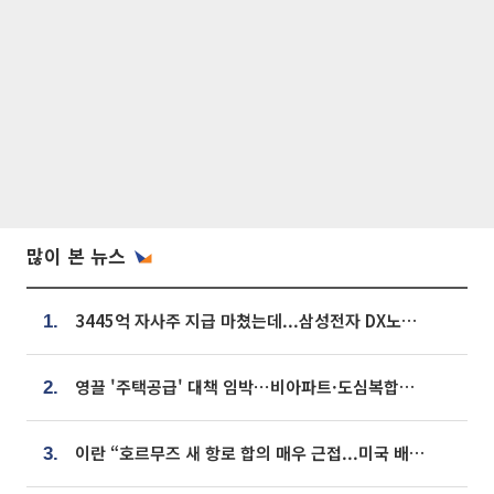
많이 본 뉴스
3445억 자사주 지급 마쳤는데...삼성전자 DX노조, 뒤늦은 '떼쓰기 집회'
1.
영끌 '주택공급' 대책 임박⋯비아파트·도심복합까지 총동원
2.
이란 “호르무즈 새 항로 합의 매우 근접...미국 배상 먼저”
3.