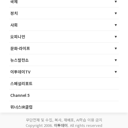
국제
정치
사회
오피니언
문화·라이프
뉴스발전소
이투데이TV
스페셜리포트
Channel 5
위너스IR클럽
무단전재 및 수집, 복사, 재배포, AI학습 이용 금지
Copyright 2006.
이투데이
. All rights reserved