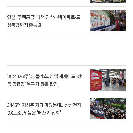
영끌 '주택공급' 대책 임박⋯비아파트·도
심복합까지 총동원
‘회생 D-3주’ 홈플러스, 영업 재개에도 ‘상
품 공급망’ 복구가 생존 관건
3445억 자사주 지급 마쳤는데...삼성전자
DX노조, 뒤늦은 '떼쓰기 집회'